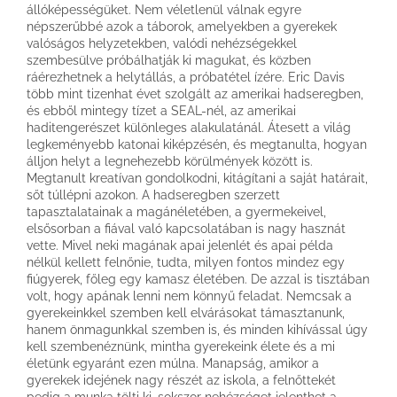
állóképességüket. Nem véletlenül válnak egyre
népszerűbbé azok a táborok, amelyekben a gyerekek
valóságos helyzetekben, valódi nehézségekkel
szembesülve próbálhatják ki magukat, és közben
ráérezhetnek a helytállás, a próbatétel ízére. Eric Davis
több mint tizenhat évet szolgált az amerikai hadseregben,
és ebből mintegy tízet a SEAL-nél, az amerikai
haditengerészet különleges alakulatánál. Átesett a világ
legkeményebb katonai kiképzésén, és megtanulta, hogyan
álljon helyt a legnehezebb körülmények között is.
Megtanult kreatívan gondolkodni, kitágítani a saját határait,
sőt túllépni azokon. A hadseregben szerzett
tapasztalatainak a magánéletében, a gyermekeivel,
elsősorban a fiával való kapcsolatában is nagy hasznát
vette. Mivel neki magának apai jelenlét és apai példa
nélkül kellett felnőnie, tudta, milyen fontos mindez egy
fiúgyerek, főleg egy kamasz életében. De azzal is tisztában
volt, hogy apának lenni nem könnyű feladat. Nemcsak a
gyerekeinkkel szemben kell elvárásokat támasztanunk,
hanem önmagunkkal szemben is, és minden kihívással úgy
kell szembenéznünk, mintha gyerekeink élete és a mi
életünk egyaránt ezen múlna. Manapság, amikor a
gyerekek idejének nagy részét az iskola, a felnőttekét
pedig a munka tölti ki, sokszor nehézséget jelenthet a