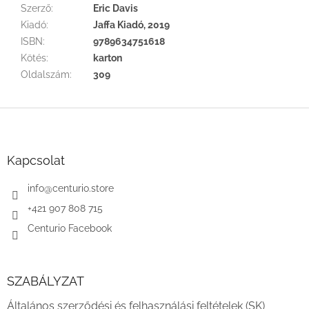
Szerző
:
Eric Davis
Kiadó
:
Jaffa Kiadó, 2019
ISBN
:
9789634751618
Kötés
:
karton
Oldalszám
:
309
L
á
b
l
Kapcsolat
é
c
info
@
centurio.store
+421 907 808 715
Centurio Facebook
SZABÁLYZAT
Általános szerződési és felhasználási feltételek (SK)