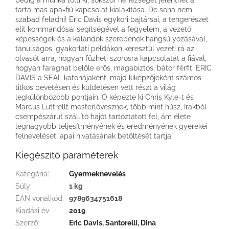
tartalmas apa-fiú kapcsolat kialakítása. De soha nem
szabad feladni! Eric Davis egykori bajtársai, a tengerészet
elit kommandósai segítségével a fegyelem, a vezetői
képességek és a kalandok szerepének hangsúlyozásával,
tanulságos, gyakorlati példákon keresztül vezeti rá az
olvasót arra, hogyan fűzheti szorosra kapcsolatát a fiával,
hogyan faraghat belőle erős, magabiztos, bátor férfit. ERIC
DAVIS a SEAL katonájaként, majd kiképzőjeként számos
titkos bevetésen és küldetésen vett részt a világ
legkülönbözőbb pontjain. Ő képezte ki Chris Kyle-t és
Marcus Luttrellt mesterlövésznek, több mint húsz, Irakból
csempészárut szállító hajót tartóztatott fel, ám élete
legnagyobb teljesítményének és eredményének gyerekei
felnevelését, apai hivatásának betöltését tartja.
Kiegészítő paraméterek
Kategória
:
Gyermeknevelés
Súly
:
1 kg
EAN vonalkód
:
9789634751618
Kiadási év
:
2019
Szerző
:
Eric Davis, Santorelli, Dina