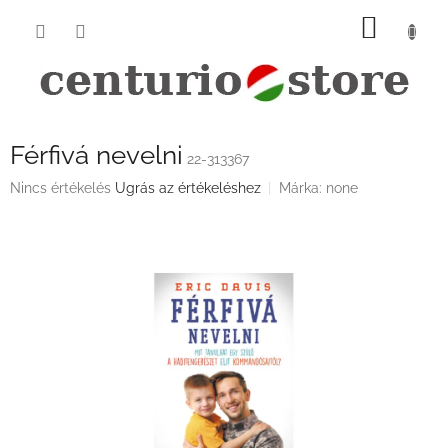
Ugrás
KOSÁ
a
fő
tartalomhoz
Férfivá nevelni
22-313367
A
Nincs értékelés
Ugrás az értékeléshez
Márka:
none
termék
átlagos
értékelése
5-
ből
0,0
csillag.