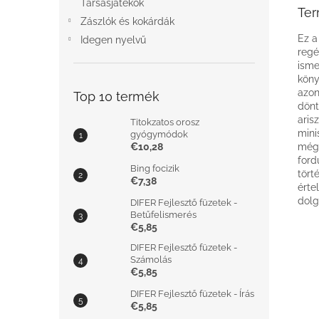
Társasjátékok
Ter
Zászlók és kokárdák
Ez a
Idegen nyelvű
regé
isme
köny
azon
Top 10 termék
dönt
aris
Titokzatos orosz
mini
gyógymódok
€10,28
mégs
ford
Bing focizik
tört
€7,38
érte
dolg
DIFER Fejlesztő füzetek -
Betűfelismerés
€5,85
DIFER Fejlesztő füzetek -
Számolás
€5,85
DIFER Fejlesztő füzetek - Írás
€5,85