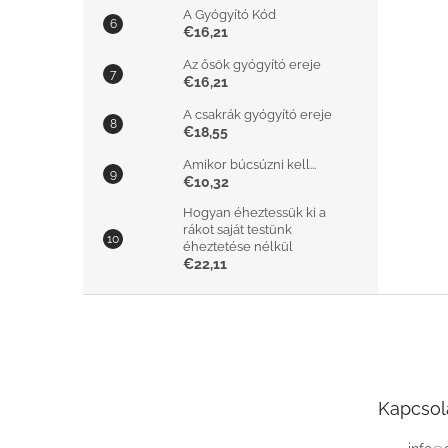
A Gyógyító Kód
€16,21
Az ősök gyógyító ereje
€16,21
A csakrák gyógyító ereje
€18,55
Amikor búcsúzni kell...
€10,32
Hogyan éheztessük ki a
rákot saját testünk
éheztetése nélkül
€22,11
L
á
b
l
é
Kapcsol
c