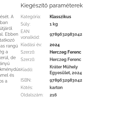
Kiegészítő paraméterek
ését. A
Kategória
:
Klasszikus
ában
Súly
:
1 kg
útjáról
EAN
al. Ebben
9789632983042
vonalkód
:
tatkozó
Kiadási év
:
2024
gas rangú
ég a
Szerző
:
Herczeg Ferenc
erül, de
Szerző
:
Herczeg Ferenc
rányú
Kráter Műhely
elekménydús
Kiadó
:
Egyesület, 2024
mmel és
ISBN
:
9789632983042
os a
Kötés
:
karton
Oldalszám
:
216