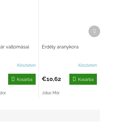
Következő
termék
ár vallomásai
Erdély aranykora
Készleten
Készleten
€10,62
Kosárba
Kosárba
dor
Jókai Mór