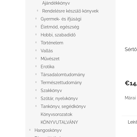
Ajándékkönyv
Rendelésre készülő könyvek
Gyermek- és ifjúsági
Életmód, egészség
Hobbi, szabadidő
Történelem
Sértő
Vallás
Művészet
Erotika
Társadalomtudomány
€14
Természettudomány
Szakkönyv
Márai
Szótár, nyelvkönyv
Tankönyv, segédkönyv
Könyvsorozatok
Leír
KÖNYVUTALVÁNY
Hangoskönyv