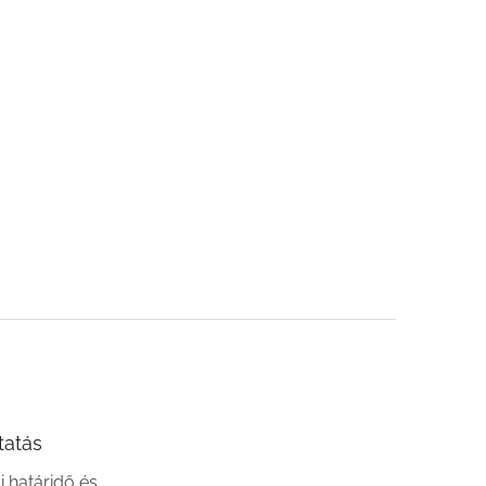
tatás
si határidő és