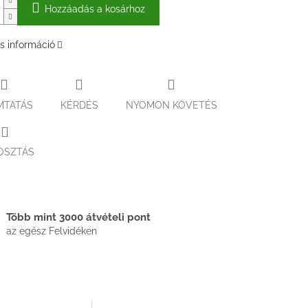
Hozzáadás a kosárhoz
s információ
MTATÁS
KÉRDÉS
NYOMON KÖVETÉS
OSZTÁS
Több mint 3000 átvételi pont
az egész Felvidéken