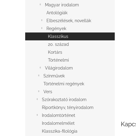
l
Magyar irodalom
Antológiák
Elbeszélések, novellák
Regények
Klasszikus
20. század
Kortárs
Történelmi
Világirodalom
Színművek
Történelmi regények
Vers
Szórakoztató irodalom
Riportkönyv, tényirodalom
Irodalomtörténet
Kapc
Irodalomelmélet
Klasszika-filológia