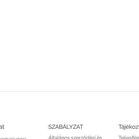
at
SZABÁLYZAT
Tájékoz
Általános szerződési és
Teljesíté