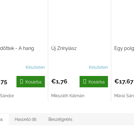
döttek - A hang
Új Zrínyiász
Egy polg
Készleten
Készleten
,75
€1,76
€17,67
Kosárba
Kosárba
 Sándor
Mikszáth Kálmán
Márai Sán
ás
Hasonló (8)
Beszélgetés