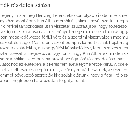
mék részletes leírása
 regény hozta meg Herczeg Ferenc első komolyabb irodalmi elismer
ny középpontjában Kun Attila mérnök áll, akinek nevét szerte Európ
rik. Afrikai tartózkodása után visszatér szülőfalujába, hogy fölfedező 
vet írjon, és kutatásainak eredményeit megismertesse a tudósvilágg
ban megakadályozza férfiúi vére és a szerelmi viszonyaiban megmu
ésképtelensége. Más téren viszont pompás karriert csinál: bejut ma
ztokrata családokba, országgyűlési képviselő lesz, lapot szerkeszt, m
szteri széket is megcélozza. Úgy tűnik, hogy Kun Attilának minden sik
em: a nőkkel szembeni határozatlansága, örökös ingadozása más i
ulatot hoz az életében, a sikeres férfi élete lejtmenetbe kerül. A cs
énet, az elbeszélés pergő mente, a könnyed párbeszédek, az érzele
lemmel bővelkedő szereplők kirajzolják előttünk, hogy a fiatal író bizt
ában, meglepően határozottan forgatja tollát.