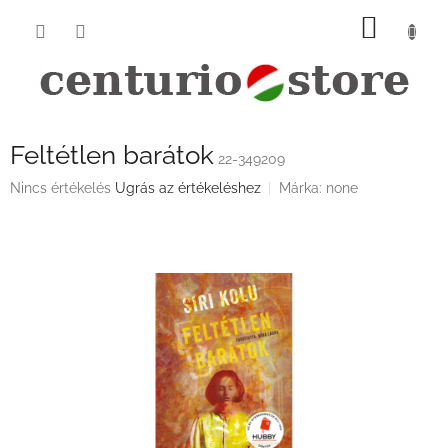
Ugrás
KOSÁ
a
fő
tartalomhoz
Feltétlen barátok
22-349209
A
Nincs értékelés
Ugrás az értékeléshez
Márka:
none
termék
átlagos
értékelése
5-
ből
0,0
csillag.