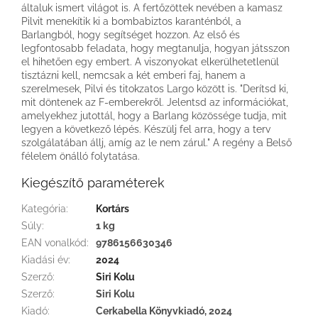
általuk ismert világot is. A fertőzöttek nevében a kamasz
Pilvit menekítik ki a bombabiztos karanténból, a
Barlangból, hogy segítséget hozzon. Az első és
legfontosabb feladata, hogy megtanulja, hogyan játsszon
el hihetően egy embert. A viszonyokat elkerülhetetlenül
tisztázni kell, nemcsak a két emberi faj, hanem a
szerelmesek, Pilvi és titokzatos Largo között is. "Derítsd ki,
mit döntenek az F-emberekről. Jelentsd az információkat,
amelyekhez jutottál, hogy a Barlang közössége tudja, mit
legyen a következő lépés. Készülj fel arra, hogy a terv
szolgálatában állj, amíg az le nem zárul." A regény a Belső
félelem önálló folytatása.
Kiegészítő paraméterek
Kategória
:
Kortárs
Súly
:
1 kg
EAN vonalkód
:
9786156630346
Kiadási év
:
2024
Szerző
:
Siri Kolu
Szerző
:
Siri Kolu
Kiadó
:
Cerkabella Könyvkiadó, 2024