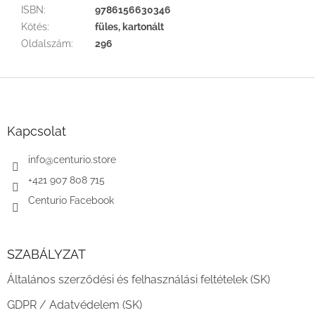
ISBN
:
9786156630346
Kötés
:
füles, kartonált
Oldalszám
:
296
L
á
b
l
Kapcsolat
é
c
info
@
centurio.store
+421 907 808 715
Centurio Facebook
SZABÁLYZAT
Általános szerződési és felhasználási feltételek (SK)
GDPR / Adatvédelem (SK)