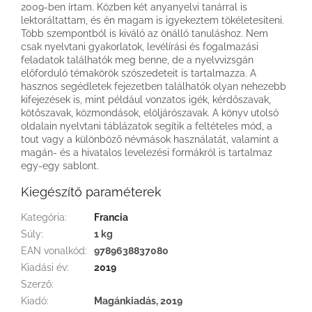
2009-ben írtam. Közben két anyanyelvi tanárral is
lektoráltattam, és én magam is igyekeztem tökéletesíteni.
Több szempontból is kiváló az önálló tanuláshoz. Nem
csak nyelvtani gyakorlatok, levélírási és fogalmazási
feladatok találhatók meg benne, de a nyelvvizsgán
előforduló témakörök szószedeteit is tartalmazza. A
hasznos segédletek fejezetben találhatók olyan nehezebb
kifejezések is, mint például vonzatos igék, kérdőszavak,
kötőszavak, közmondások, elöljárószavak. A könyv utolsó
oldalain nyelvtani táblázatok segítik a feltételes mód, a
tout vagy a különböző névmások használatát, valamint a
magán- és a hivatalos levelezési formákról is tartalmaz
egy-egy sablont.
Kiegészítő paraméterek
Kategória
:
Francia
Súly
:
1 kg
EAN vonalkód
:
9789638837080
Kiadási év
:
2019
Szerző
:
Kiadó
:
Magánkiadás, 2019