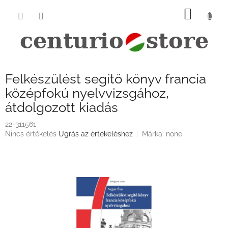
Ugrás
KOSÁ
a
fő
tartalomhoz
Felkészülést segítő könyv francia
középfokú nyelvvizsgához,
átdolgozott kiadás
22-311561
A
Nincs értékelés
Ugrás az értékeléshez
Márka:
none
termék
átlagos
értékelése
5-
ből
0,0
csillag.