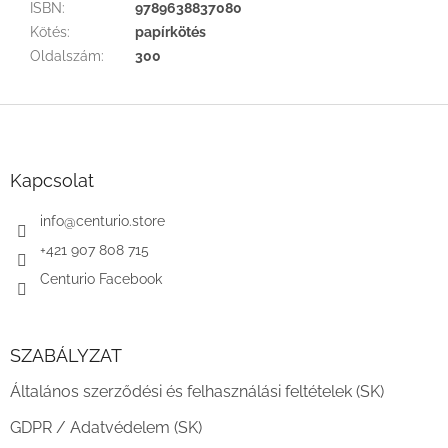
ISBN
:
9789638837080
Kötés
:
papírkötés
Oldalszám
:
300
L
á
b
l
Kapcsolat
é
c
info
@
centurio.store
+421 907 808 715
Centurio Facebook
SZABÁLYZAT
Általános szerződési és felhasználási feltételek (SK)
GDPR / Adatvédelem (SK)