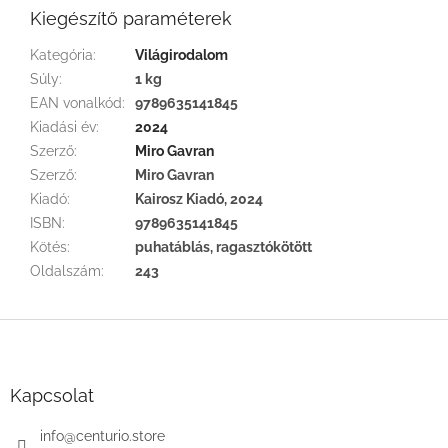
Kiegészítő paraméterek
Kategória
:
Világirodalom
Súly
:
1 kg
EAN vonalkód
:
9789635141845
Kiadási év
:
2024
Szerző
:
Miro Gavran
Szerző
:
Miro Gavran
Kiadó
:
Kairosz Kiadó, 2024
ISBN
:
9789635141845
Kötés
:
puhatáblás, ragasztókötött
Oldalszám
:
243
L
á
b
l
Kapcsolat
é
c
info
@
centurio.store