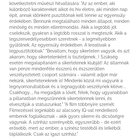
következtetni művészi hitvallására: "Az az ember, aki
különböző karaktereket alkot és hív életre, aki minden nap
épít, annak időnként pusztítónak kell lennie az egyensúly
érdekében. Bennünk megtalálható minden állapot, minden
minőség és minden ellentmondás. Akik a legtöbb jót
cselekszik, gyakran a legtöbb rosszat is megteszik. Akik a
legszenvedélyesebben szeretnek - a legmélyebben
gyűlölnek. Az egyensúly érdekében. A kreatívak a
legpusztítóbbak." "Bevallom, hogy sikertelen vagyok, és azt
akarom, hogy sikertelenként is tiszteljenek...! Szükség
esetén megalapítanám a sikertelenek klubját! Az államnak
van pénze mindenféle ésszerű és észszerűtlen
veszélyeztetett csoport számára - valamit adjon már
nekünk, sikerteleneknek is! Mindenki közül mi vagyunk a
legnyomorultabbak és a legnagyobb veszélynek kitéve....
Csakhogy..., ha megadják a lóvét, félek, hogy ugyanabban
a pillanatban megszűnnénk sikertelennek lenni, és
elveszítjük a státuszunkat." "A film többnyire szemét.
Filmezéssel leginkább az alacsony IQ-val rendelkező
emberek foglalkoznak - akik gyors sikerre és dicsőségre
vágynak. A színház szerényebb, egyszerűbb - de ezért
erősebb, mert az ember, a színész testéből és lelkéből
táplálkozik. Csak az igazi színház."