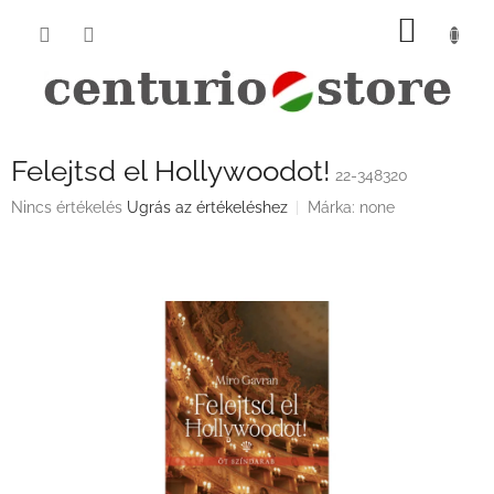
Ugrás
KOSÁ
a
fő
tartalomhoz
Felejtsd el Hollywoodot!
22-348320
A
Nincs értékelés
Ugrás az értékeléshez
Márka:
none
termék
átlagos
értékelése
5-
ből
0,0
csillag.