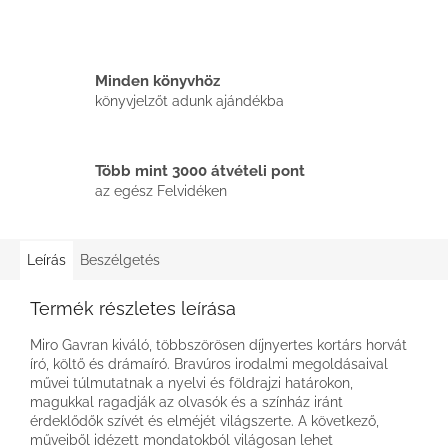
Minden könyvhöz
könyvjelzőt adunk ajándékba
Több mint 3000 átvételi pont
az egész Felvidéken
Leírás
Beszélgetés
Termék részletes leírása
Miro Gavran kiváló, többszörösen díjnyertes kortárs horvát
író, költő és drámaíró. Bravúros irodalmi megoldásaival
művei túlmutatnak a nyelvi és földrajzi határokon,
magukkal ragadják az olvasók és a színház iránt
érdeklődők szívét és elméjét világszerte. A következő,
műveiből idézett mondatokból világosan lehet