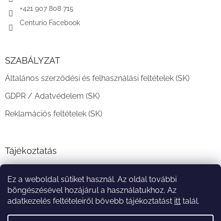
+421 907 808 715
Centurio Facebook
SZABÁLYZAT
Általános szerződési és felhasználási feltételek (SK)
GDPR / Adatvédelem (SK)
Reklamációs feltételek (SK)
Tájékoztatás
Teljesítési határidő és szállítási feltételek
Ez a weboldal sütiket használ. Az oldal további
A vásárlás menete
böngészésével hozájárul a használatukhoz. Az
adatkezelés feltételeiről bővebb tájékoztatást
itt
talál.