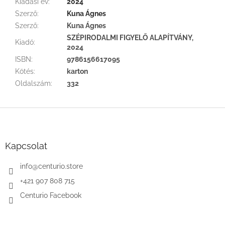
Kiadási év
:
2024
Szerző
:
Kuna Ágnes
Szerző
:
Kuna Ágnes
SZÉPIRODALMI FIGYELŐ ALAPÍTVÁNY,
Kiadó
:
2024
ISBN
:
9786156617095
Kötés
:
karton
Oldalszám
:
332
L
á
b
l
Kapcsolat
é
c
info
@
centurio.store
+421 907 808 715
Centurio Facebook