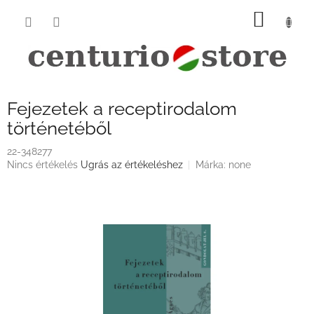
Ugrás
KOSÁ
a
fő
tartalomhoz
Fejezetek a receptirodalom
történetéből
22-348277
A
Nincs értékelés
Ugrás az értékeléshez
Márka:
none
termék
átlagos
értékelése
5-
ből
0,0
csillag.