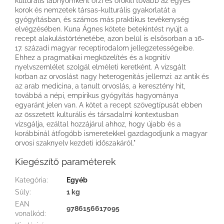
kulturális lábnyomként őrzi és örökíti tovább az egyes
korok és nemzetek társas-kulturális gyakorlatát a
gyógyításban, és számos más praktikus tevékenység
elvégzésében. Kuna Ágnes kötete betekintést nyújt a
recept alakulástörténetébe, azon belül is elsősorban a 16-
17. századi magyar receptirodalom jellegzetességeibe.
Ehhez a pragmatikai megközelítés és a kognitív
nyelvszemlélet szolgál elméleti keretként. A vizsgált
korban az orvoslást nagy heterogenitás jellemzi: az antik és
az arab medicina, a tanult orvoslás, a keresztény hit,
továbbá a népi, empirikus gyógyítás hagyománya
egyaránt jelen van. A kötet a recept szövegtípusát ebben
az összetett kulturális és társadalmi kontextusban
vizsgálja, ezáltal hozzájárul ahhoz, hogy újabb és a
korábbinál átfogóbb ismeretekkel gazdagodjunk a magyar
orvosi szaknyelv kezdeti időszakáról."
Kiegészítő paraméterek
Kategória
:
Egyéb
Súly
:
1 kg
EAN
9786156617095
vonalkód
: