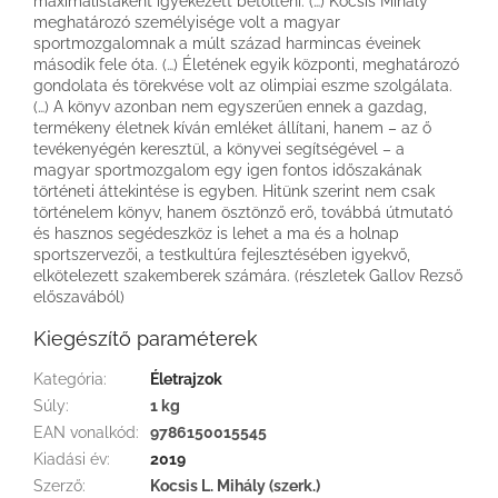
maximalistaként igyekezett betölteni. (…) Kocsis Mihály
meghatározó személyisége volt a magyar
sportmozgalomnak a múlt század harmincas éveinek
második fele óta. (…) Életének egyik központi, meghatározó
gondolata és törekvése volt az olimpiai eszme szolgálata.
(…) A könyv azonban nem egyszerűen ennek a gazdag,
termékeny életnek kíván emléket állítani, hanem – az ő
tevékenyégén keresztül, a könyvei segítségével – a
magyar sportmozgalom egy igen fontos időszakának
történeti áttekintése is egyben. Hitünk szerint nem csak
történelem könyv, hanem ösztönző erő, továbbá útmutató
és hasznos segédeszköz is lehet a ma és a holnap
sportszervezői, a testkultúra fejlesztésében igyekvő,
elkötelezett szakemberek számára. (részletek Gallov Rezső
előszavából)
Kiegészítő paraméterek
Kategória
:
Életrajzok
Súly
:
1 kg
EAN vonalkód
:
9786150015545
Kiadási év
:
2019
Szerző
:
Kocsis L. Mihály (szerk.)