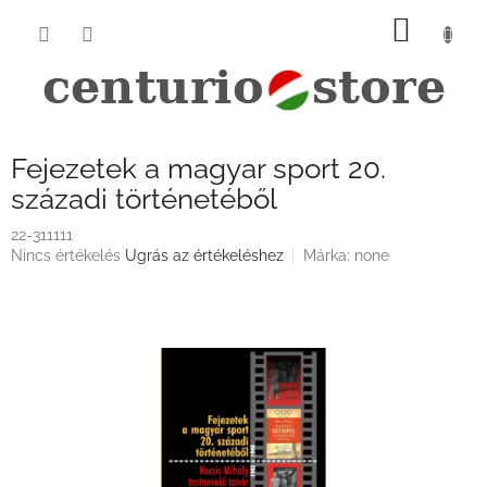
Ugrás
KOSÁ
a
fő
tartalomhoz
Fejezetek a magyar sport 20.
századi történetéből
22-311111
A
Nincs értékelés
Ugrás az értékeléshez
Márka:
none
termék
átlagos
értékelése
5-
ből
0,0
csillag.