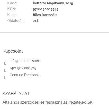
Kiadó
:
Írott Szó Alapítvány, 2019
ISBN
:
9786150015545
Kötés
:
füles, kartonált
Oldalszám
:
748
L
á
b
l
Kapcsolat
é
c
info
@
centurio.store
+421 907 808 715
Centurio Facebook
SZABÁLYZAT
Általános szerződési és felhasználási feltételek (SK)