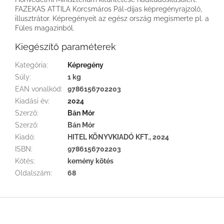
FAZEKAS ATTILA Korcsmáros Pál-díjas képregényrajzoló,
illusztrátor. Képregényeit az egész ország megismerte pl. a
Füles magazinból.
Kiegészítő paraméterek
Kategória
:
Képregény
Súly
:
1 kg
EAN vonalkód
:
9786156702203
Kiadási év
:
2024
Szerző
:
Bán Mór
Szerző
:
Bán Mór
Kiadó
:
HITEL KÖNYVKIADÓ KFT., 2024
ISBN
:
9786156702203
Kötés
:
kemény kötés
Oldalszám
:
68
L
á