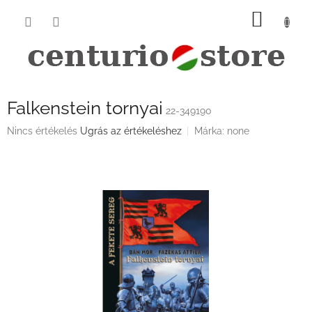
Ugrás
KOSÁ
a
fő
tartalomhoz
Falkenstein tornyai
22-349190
A
Nincs értékelés
Ugrás az értékeléshez
Márka:
none
termék
átlagos
értékelése
5-
ből
0,0
csillag.