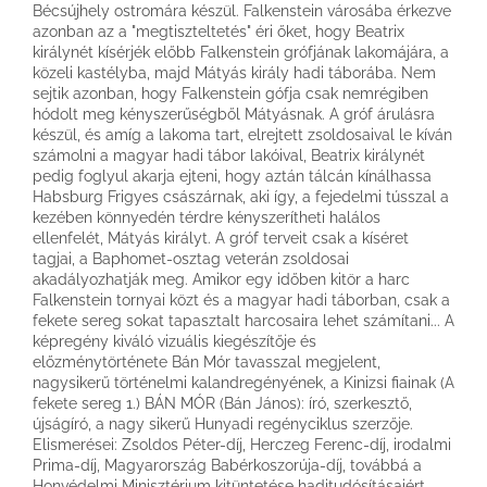
Bécsújhely ostromára készül. Falkenstein városába érkezve
azonban az a "megtiszteltetés" éri őket, hogy Beatrix
királynét kísérjék előbb Falkenstein grófjának lakomájára, a
közeli kastélyba, majd Mátyás király hadi táborába. Nem
sejtik azonban, hogy Falkenstein gófja csak nemrégiben
hódolt meg kényszerűségből Mátyásnak. A gróf árulásra
készül, és amíg a lakoma tart, elrejtett zsoldosaival le kíván
számolni a magyar hadi tábor lakóival, Beatrix királynét
pedig foglyul akarja ejteni, hogy aztán tálcán kínálhassa
Habsburg Frigyes császárnak, aki így, a fejedelmi tússzal a
kezében könnyedén térdre kényszerítheti halálos
ellenfelét, Mátyás királyt. A gróf terveit csak a kíséret
tagjai, a Baphomet-osztag veterán zsoldosai
akadályozhatják meg. Amikor egy időben kitör a harc
Falkenstein tornyai közt és a magyar hadi táborban, csak a
fekete sereg sokat tapasztalt harcosaira lehet számítani... A
képregény kiváló vizuális kiegészítője és
előzménytörténete Bán Mór tavasszal megjelent,
nagysikerű történelmi kalandregényének, a Kinizsi fiainak (A
fekete sereg 1.) BÁN MÓR (Bán János): író, szerkesztő,
újságíró, a nagy sikerű Hunyadi regényciklus szerzője.
Elismerései: Zsoldos Péter-díj, Herczeg Ferenc-díj, irodalmi
Prima-díj, Magyarország Babérkoszorúja-díj, továbbá a
Honvédelmi Minisztérium kitüntetése haditudósításaiért.