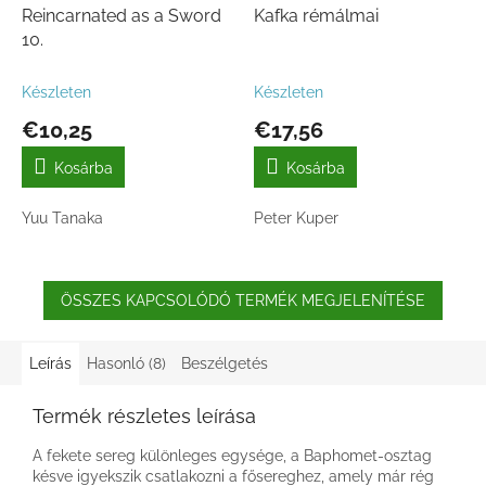
Reincarnated as a Sword
Kafka rémálmai
10.
Készleten
Készleten
€10,25
€17,56
Kosárba
Kosárba
Yuu Tanaka
Peter Kuper
ÖSSZES KAPCSOLÓDÓ TERMÉK MEGJELENÍTÉSE
Leírás
Hasonló (8)
Beszélgetés
Termék részletes leírása
A fekete sereg különleges egysége, a Baphomet-osztag
késve igyekszik csatlakozni a fősereghez, amely már rég