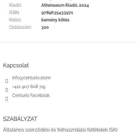
Kiadó
:
Athenaeum Kiadó, 2024
ISBN
:
9789635433971
Kötés
:
kemény kötés
Oldalszám
:
320
L
á
b
l
Kapcsolat
é
c
info
@
centurio.store
+421 907 808 715
Centurio Facebook
SZABÁLYZAT
Általános szerződési és felhasználási feltételek (SK)