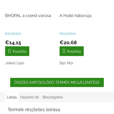
BHOPAL a csend városa
A Holló háborúja
Készleten
Készleten
€14,15
€20,68
Kosárba
Kosárba
Jekkel Gabi
Bán Mór
ÖSSZES KAPCSOLÓDÓ TERMÉK MEGJELENÍTÉSE
Leírás
Hasonló (8)
Beszélgetés
Termék részletes leírása