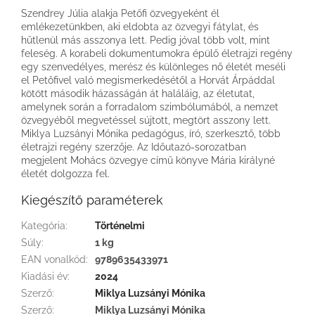
Szendrey Júlia alakja Petőfi özvegyeként él
emlékezetünkben, aki eldobta az özvegyi fátylat, és
hűtlenül más asszonya lett. Pedig jóval több volt, mint
feleség. A korabeli dokumentumokra épülő életrajzi regény
egy szenvedélyes, merész és különleges nő életét meséli
el Petőfivel való megismerkedésétől a Horvát Árpáddal
kötött második házasságán át haláláig, az életutat,
amelynek során a forradalom szimbólumából, a nemzet
özvegyéből megvetéssel sújtott, megtört asszony lett.
Miklya Luzsányi Mónika pedagógus, író, szerkesztő, több
életrajzi regény szerzője. Az Időutazó-sorozatban
megjelent Mohács özvegye című könyve Mária királyné
életét dolgozza fel.
Kiegészítő paraméterek
Kategória
:
Történelmi
Súly
:
1 kg
EAN vonalkód
:
9789635433971
Kiadási év
:
2024
Szerző
:
Miklya Luzsányi Mónika
Szerző
:
Miklya Luzsányi Mónika