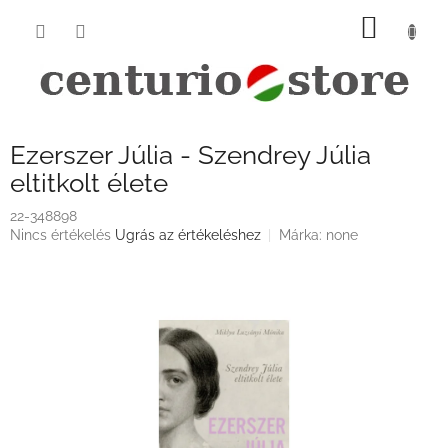
Ugrás
KOSÁ
a
fő
tartalomhoz
Ezerszer Júlia - Szendrey Júlia
eltitkolt élete
22-348898
A
Nincs értékelés
Ugrás az értékeléshez
Márka:
none
termék
átlagos
értékelése
5-
ből
0,0
csillag.