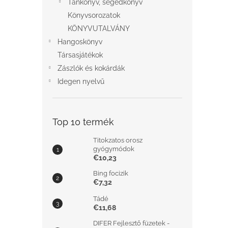
Tankönyv, segédkönyv
Könyvsorozatok
KÖNYVUTALVÁNY
Hangoskönyv
Társasjátékok
Zászlók és kokárdák
Idegen nyelvű
Top 10 termék
Titokzatos orosz
gyógymódok
€10,23
Bing focizik
€7,32
Tádé
€11,68
DIFER Fejlesztő füzetek -