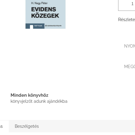
Részlete
NYO
MEG
Minden könyvhöz
könyvjelzőt adunk ajándékba
ás
Beszélgetés