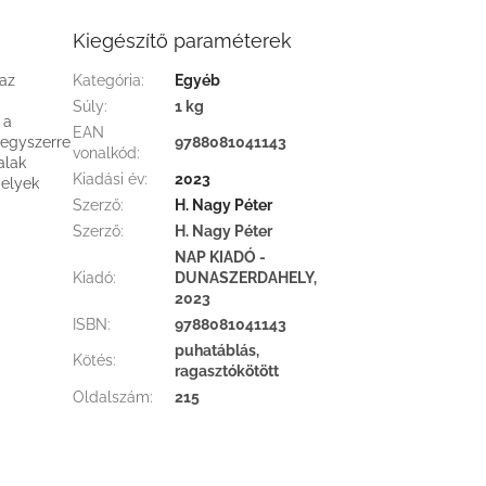
Kiegészítő paraméterek
 az
Kategória
:
Egyéb
Súly
:
1 kg
 a
EAN
 egyszerre
9788081041143
vonalkód
:
alak
Kiadási év
:
2023
melyek
Szerző
:
H. Nagy Péter
Szerző
:
H. Nagy Péter
NAP KIADÓ -
Kiadó
:
DUNASZERDAHELY,
2023
ISBN
:
9788081041143
puhatáblás,
Kötés
:
ragasztókötött
Oldalszám
:
215