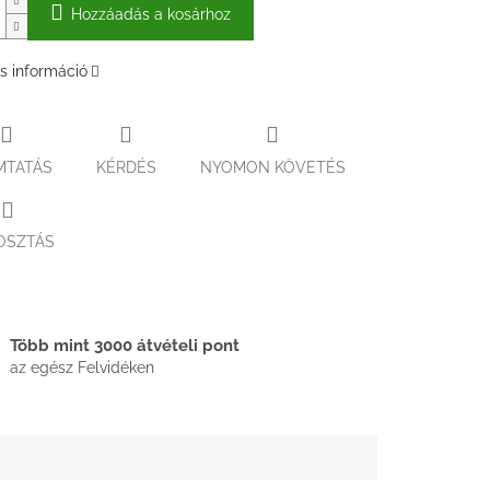
Hozzáadás a kosárhoz
s információ
MTATÁS
KÉRDÉS
NYOMON KÖVETÉS
OSZTÁS
Több mint 3000 átvételi pont
az egész Felvidéken