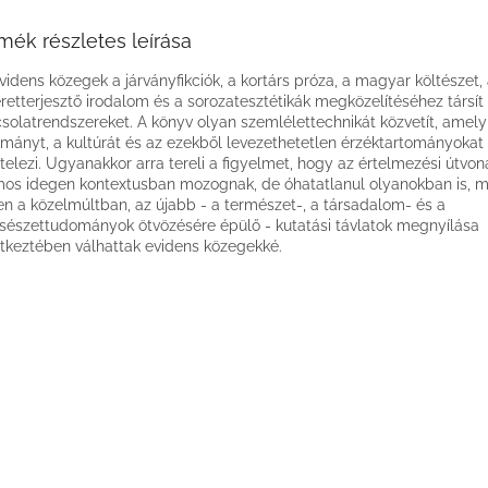
mék részletes leírása
videns közegek a járványfikciók, a kortárs próza, a magyar költészet,
retterjesztő irodalom és a sorozatesztétikák megközelítéséhez társít
solatrendszereket. A könyv olyan szemlélettechnikát közvetít, amely
mányt, a kultúrát és az ezekből levezethetetlen érzéktartományokat
ételezi. Ugyanakkor arra tereli a figyelmet, hogy az értelmezési útvon
os idegen kontextusban mozognak, de óhatatlanul olyanokban is, 
n a közelmúltban, az újabb - a természet-, a társadalom- és a
sészettudományok ötvözésére épülő - kutatási távlatok megnyílása
tkeztében válhattak evidens közegekké.