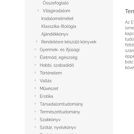
Összefoglaló
Ter
Világirodalom
Irodalomelmélet
Az E
Klasszika-filológia
isme
kapc
Ajándékkönyv
tudo
Rendelésre készülő könyvek
felt
Gyermek- és ifjúsági
szám
éppe
Életmód, egészség
bölc
Hobbi, szabadidő
köve
Történelem
Vallás
Művészet
Erotika
Társadalomtudomány
Természettudomány
Szakkönyv
Szótár, nyelvkönyv