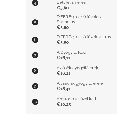
Betűfelismerés
€5,80
DIFER Fejlesztő füzetek -
Számolás
€5,80
DIFER Fejlesztő füzetek - Írás
€5,80
A Gyógyító Kód
€16,11
Az ősök gyógyító ereje
€16,11
A csakrák gyógyító ereje
€18,41
Amikor búcsúzni kell...
€10,25
L
á
b
l