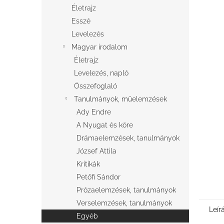
l
Életrajz
Esszé
Levelezés
Magyar irodalom
Életrajz
Levelezés, napló
Összefoglaló
Tanulmányok, műelemzések
Ady Endre
A Nyugat és köre
Drámaelemzések, tanulmányok
József Attila
Kritikák
Petőfi Sándor
Prózaelemzések, tanulmányok
Verselemzések, tanulmányok
Leír
Egyéb