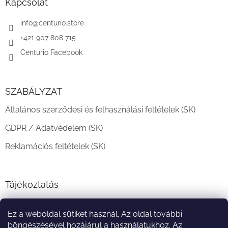
l
Kapcsolat
é
c
info
@
centurio.store
+421 907 808 715
Centurio Facebook
SZABÁLYZAT
Általános szerződési és felhasználási feltételek (SK)
GDPR / Adatvédelem (SK)
Reklamációs feltételek (SK)
Tájékoztatás
Teljesítési határidő és szállítási feltételek
Ez a weboldal sütiket használ. Az oldal további
A vásárlás menete
böngészésével hozájárul a használatukhoz. Az