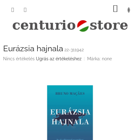
Ugrás
KOSÁ
a
fő
tartalomhoz
Eurázsia hajnala
22-311942
A
Nincs értékelés
Ugrás az értékeléshez
Márka:
none
termék
átlagos
értékelése
5-
ből
0,0
csillag.