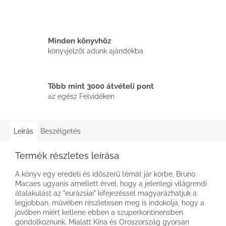
Minden könyvhöz
könyvjelzőt adunk ajándékba
Több mint 3000 átvételi pont
az egész Felvidéken
Leírás
Beszélgetés
Termék részletes leírása
A könyv egy eredeti és időszerű témát jár körbe, Bruno
Macaes ugyanis amellett érvel, hogy a jelenlegi világrendi
átalakulást az "eurázsiai" kifejezéssel magyarázhatjuk a
legjobban, művében részletesen meg is indokolja, hogy a
jövőben miért kellene ebben a szuperkontinensben
gondolkoznunk. Mialatt Kína és Oroszország gyorsan