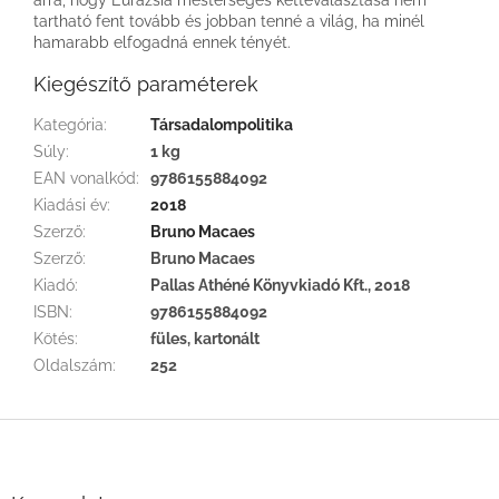
tartható fent tovább és jobban tenné a világ, ha minél
hamarabb elfogadná ennek tényét.
Kiegészítő paraméterek
Kategória
:
Társadalompolitika
Súly
:
1 kg
EAN vonalkód
:
9786155884092
Kiadási év
:
2018
Szerző
:
Bruno Macaes
Szerző
:
Bruno Macaes
Kiadó
:
Pallas Athéné Könyvkiadó Kft., 2018
ISBN
:
9786155884092
Kötés
:
füles, kartonált
Oldalszám
:
252
L
á
b