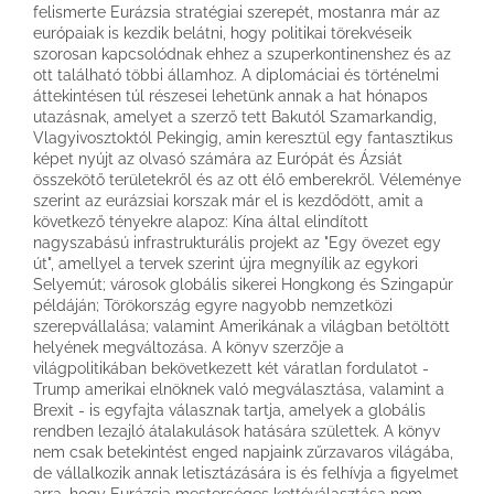
felismerte Eurázsia stratégiai szerepét, mostanra már az
európaiak is kezdik belátni, hogy politikai törekvéseik
szorosan kapcsolódnak ehhez a szuperkontinenshez és az
ott található többi államhoz. A diplomáciai és történelmi
áttekintésen túl részesei lehetünk annak a hat hónapos
utazásnak, amelyet a szerző tett Bakutól Szamarkandig,
Vlagyivosztoktól Pekingig, amin keresztül egy fantasztikus
képet nyújt az olvasó számára az Európát és Ázsiát
összekötő területekről és az ott élő emberekről. Véleménye
szerint az eurázsiai korszak már el is kezdődött, amit a
következő tényekre alapoz: Kína által elindított
nagyszabású infrastrukturális projekt az "Egy övezet egy
út", amellyel a tervek szerint újra megnyílik az egykori
Selyemút; városok globális sikerei Hongkong és Szingapúr
példáján; Törökország egyre nagyobb nemzetközi
szerepvállalása; valamint Amerikának a világban betöltött
helyének megváltozása. A könyv szerzője a
világpolitikában bekövetkezett két váratlan fordulatot -
Trump amerikai elnöknek való megválasztása, valamint a
Brexit - is egyfajta válasznak tartja, amelyek a globális
rendben lezajló átalakulások hatására születtek. A könyv
nem csak betekintést enged napjaink zűrzavaros világába,
de vállalkozik annak letisztázására is és felhívja a figyelmet
arra, hogy Eurázsia mesterséges kettéválasztása nem