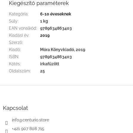
Kiegészítő paraméterek
Kategória
:
6-10 éveseknek
Súly
:
1 kg
EAN vonalkód
:
9789634863403
Kiadási év
:
2019
Szerző
:
Kiadó
:
Móra Könyvkiadó, 2019
ISBN
:
9789634863403
Kötés
:
irkafűzött
Oldalszám
:
25
L
á
b
l
Kapcsolat
é
c
info
@
centurio.store
+421 907 808 715