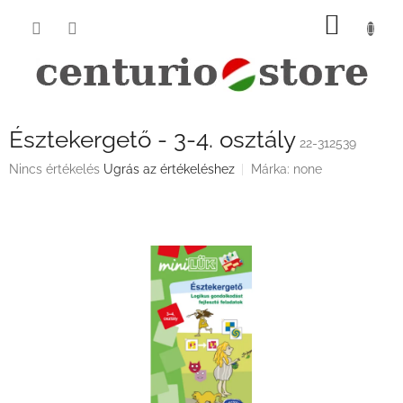
Ugrás
KOSÁ
a
fő
tartalomhoz
Észtekergető - 3-4. osztály
22-312539
A
Nincs értékelés
Ugrás az értékeléshez
Márka:
none
termék
átlagos
értékelése
5-
ből
0,0
csillag.