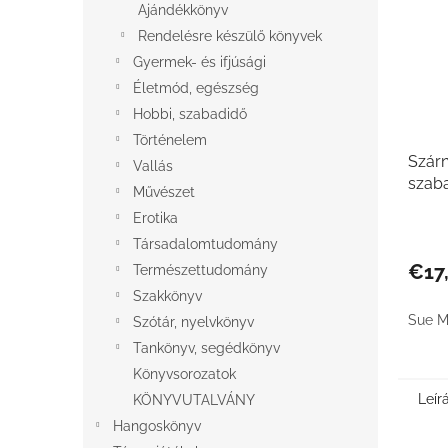
Ajándékkönyv
Rendelésre készülő könyvek
Gyermek- és ifjúsági
Életmód, egészség
Hobbi, szabadidő
Történelem
Szárn
Vallás
szab
Művészet
Erotika
Társadalomtudomány
€17
Természettudomány
Szakkönyv
Sue M
Szótár, nyelvkönyv
Tankönyv, segédkönyv
Könyvsorozatok
Leír
KÖNYVUTALVÁNY
Hangoskönyv