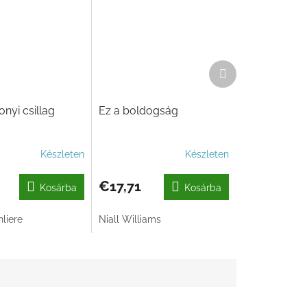
Következő
termék
nyi csillag
Ez a boldogság
Készleten
Készleten
€17,71
Kosárba
Kosárba
liere
Niall Williams