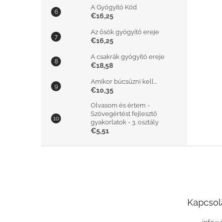
A Gyógyító Kód
€16,25
Az ősök gyógyító ereje
€16,25
A csakrák gyógyító ereje
€18,58
Amikor búcsúzni kell...
€10,35
Olvasom és értem -
Szövegértést fejlesztő
gyakorlatok - 3. osztály
€5,51
L
á
b
l
é
Kapcsol
c