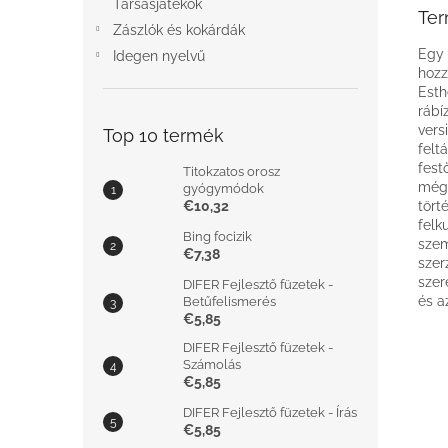
Társasjátékok
Ter
Zászlók és kokárdák
Egy 
Idegen nyelvű
hozz
Esth
rábí
vers
Top 10 termék
felt
fest
Titokzatos orosz
még 
gyógymódok
€10,32
tört
felk
Bing focizik
szem
€7,38
szer
szer
DIFER Fejlesztő füzetek -
és a
Betűfelismerés
€5,85
DIFER Fejlesztő füzetek -
Számolás
€5,85
DIFER Fejlesztő füzetek - Írás
€5,85