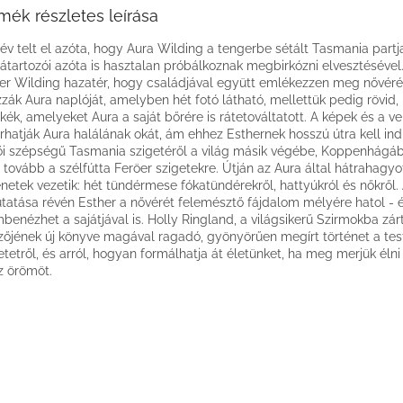
mék részletes leírása
év telt el azóta, hogy Aura Wilding a tengerbe sétált Tasmania partja
átartozói azóta is hasztalan próbálkoznak megbirkózni elvesztésével
er Wilding hazatér, hogy családjával együtt emlékezzen meg nővérér
zzák Aura naplóját, amelyben hét fotó látható, mellettük pedig rövid, 
ikék, amelyeket Aura a saját bőrére is rátetováltatott. A képek és a v
árhatják Aura halálának okát, ám ehhez Esthernek hosszú útra kell ind
ői szépségű Tasmania szigetéről a világ másik végébe, Koppenhágá
tovább a szélfútta Feröer szigetekre. Útján az Aura által hátrahagyo
énetek vezetik: hét tündérmese fókatündérekről, hattyúkról és nőkről
utatása révén Esther a nővérét felemésztő fájdalom mélyére hatol - 
benézhet a sajátjával is. Holly Ringland, a világsikerű Szirmokba zár
zőjének új könyve magával ragadó, gyönyörűen megírt történet a tes
etetről, és arról, hogyan formálhatja át életünket, ha meg merjük élni
z örömöt.