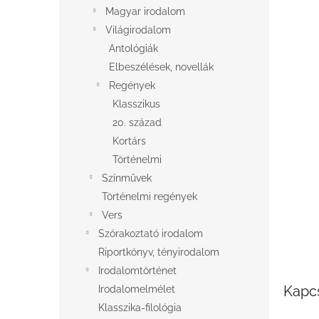
l
Magyar irodalom
Világirodalom
Antológiák
Elbeszélések, novellák
Regények
Klasszikus
20. század
Kortárs
Történelmi
Színművek
Történelmi regények
Vers
Szórakoztató irodalom
Riportkönyv, tényirodalom
Irodalomtörténet
Kapc
Irodalomelmélet
Klasszika-filológia