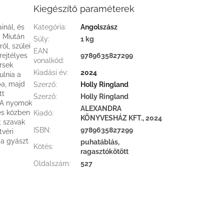
Kiegészítő paraméterek
inál, és
Kategória
:
Angolszász
. Miután
Súly
:
1 kg
ől, szülei
EAN
rejtélyes
9789635827299
vonalkód
:
ersek
Kiadási év
:
2024
ulnia a
ba, majd
Szerző
:
Holly Ringland
tt
Szerző
:
Holly Ringland
. A nyomok
ALEXANDRA
és közben
Kiadó
:
KÖNYVESHÁZ KFT., 2024
t szavak
ISBN
:
9789635827299
tvéri
 a gyászt
puhatáblás,
Kötés
:
ragasztókötött
Oldalszám
:
527