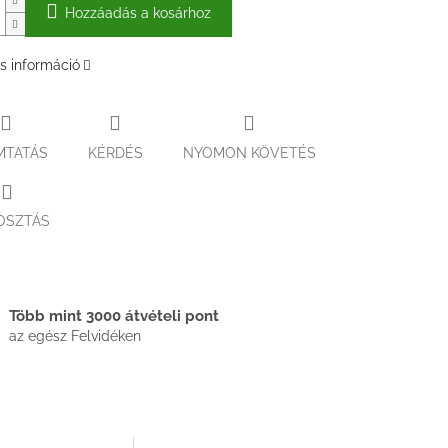
Hozzáadás a kosárhoz
s információ
MTATÁS
KÉRDÉS
NYOMON KÖVETÉS
OSZTÁS
Több mint 3000 átvételi pont
az egész Felvidéken