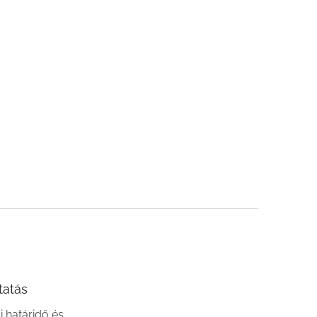
tatás
si határidő és