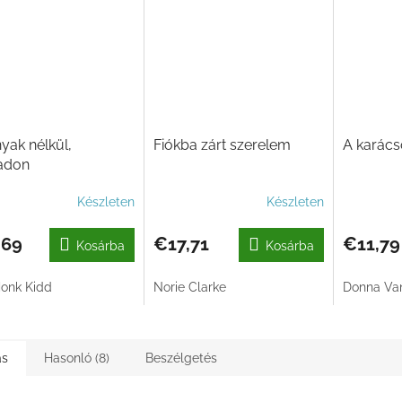
yak nélkül,
Fiókba zárt szerelem
A karácso
adon
Készleten
Készleten
,69
€17,71
€11,79
Kosárba
Kosárba
onk Kidd
Norie Clarke
Donna Van
ás
Hasonló (8)
Beszélgetés