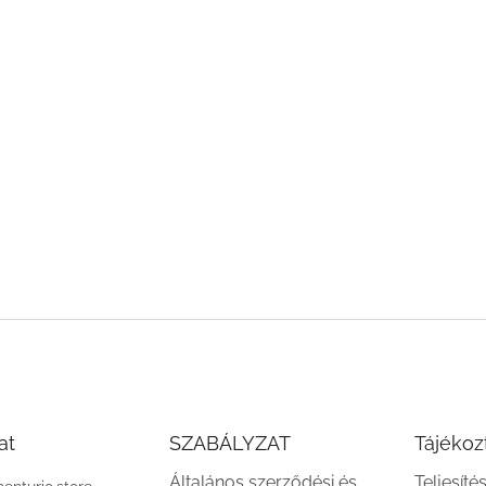
at
SZABÁLYZAT
Tájékoz
Általános szerződési és
Teljesíté