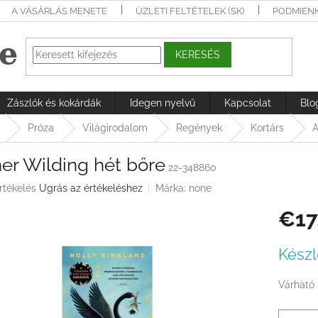
A VÁSÁRLÁS MENETE
ÜZLETI FELTÉTELEK (SK)
PODMIEN
KERESÉS
Zászlók és kokárdák
Idegen nyelvű
Kapcsolat
Blo
Próza
Világirodalom
Regények
Kortárs
A
er Wilding hét bőre
22-348860
rtékelés
Ugrás az értékeléshez
Márka:
none
€17
ése
Egységá
Készl
Várható 