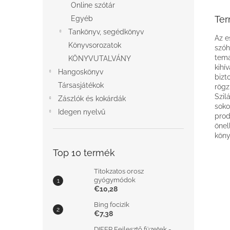
Online szótár
Ter
Egyéb
Tankönyv, segédkönyv
Az e
Könyvsorozatok
szóh
tema
KÖNYVUTALVÁNY
kihí
Hangoskönyv
bizt
Társasjátékok
rögz
Szil
Zászlók és kokárdák
soko
Idegen nyelvű
prod
önel
köny
Top 10 termék
Titokzatos orosz
gyógymódok
€10,28
Bing focizik
€7,38
DIFER Fejlesztő füzetek -