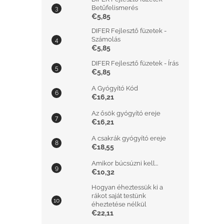
Betűfelismerés
€5,85
DIFER Fejlesztő füzetek -
Számolás
€5,85
DIFER Fejlesztő füzetek - Írás
€5,85
A Gyógyító Kód
€16,21
Az ősök gyógyító ereje
€16,21
A csakrák gyógyító ereje
€18,55
Amikor búcsúzni kell...
€10,32
Hogyan éheztessük ki a
rákot saját testünk
éheztetése nélkül
€22,11