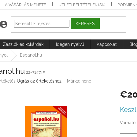
A VÁSÁRLÁS MENETE
ÜZLETI FELTÉTELEK (SK)
PODMIEN
KERESÉS
Zászlók és kokárdák
Idegen nyelvű
Kapcsolat
Blo
nyol
Espanol.hu
anol.hu
22-314745
rtékelés
Ugrás az értékeléshez
Márka:
none
€20
ése
Egységá
Készl
Várható 