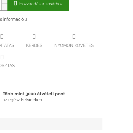
Hozzáadás a kosárhoz
s információ
MTATÁS
KÉRDÉS
NYOMON KÖVETÉS
OSZTÁS
Több mint 3000 átvételi pont
az egész Felvidéken