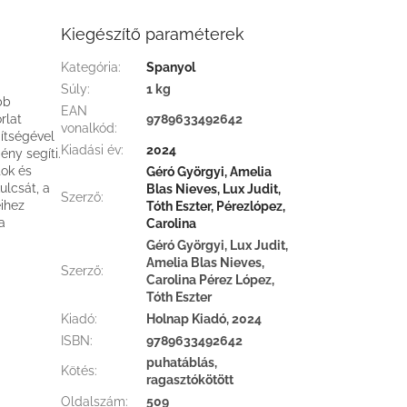
Kiegészítő paraméterek
Kategória
:
Spanyol
Súly
:
1 kg
bb
EAN
rlat
9789633492642
vonalkód
:
ítségével
Kiadási év
:
2024
ny segíti.
tok és
Géró Györgyi, Amelia
ulcsát, a
Blas Nieves, Lux Judit,
Szerző
:
éihez
Tóth Eszter, Pérezlópez,
a
Carolina
Géró Györgyi, Lux Judit,
Amelia Blas Nieves,
Szerző
:
Carolina Pérez López,
Tóth Eszter
Kiadó
:
Holnap Kiadó, 2024
ISBN
:
9789633492642
puhatáblás,
Kötés
:
ragasztókötött
Oldalszám
:
509