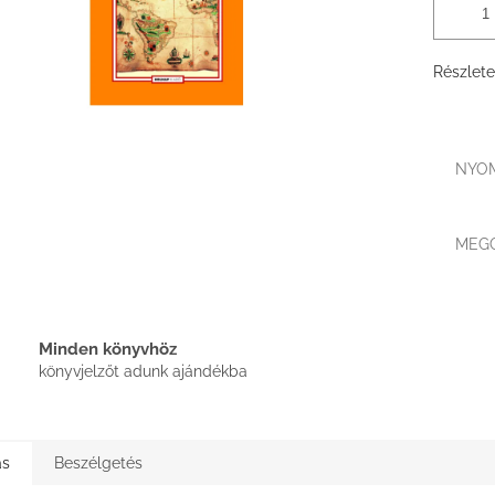
Részlete
NYO
MEG
Minden könyvhöz
könyvjelzőt adunk ajándékba
ás
Beszélgetés