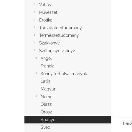
l
Vallás
Művészet
Erotika
Társadalomtudomány
Természettudomány
Szakkönyv
Szótár, nyelvkönyv
Angol
Francia
Könnyített olvasmányok
Latin
Magyar
Német
Olasz
Orosz
Spanyol
Leír
Svéd