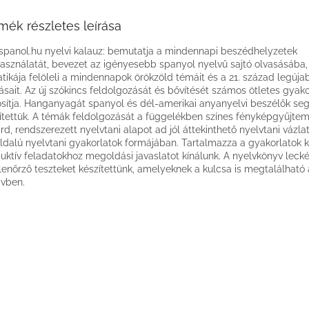
mék részletes leírása
spanol.hu nyelvi kalauz: bemutatja a mindennapi beszédhelyzetek
asználatát, bevezet az igényesebb spanyol nyelvű sajtó olvasásába,
tikája felöleli a mindennapok örökzöld témáit és a 21. század legúja
vásait. Az új szókincs feldolgozását és bővítését számos ötletes gyako
osítja. Hanganyagát spanyol és dél-amerikai anyanyelvi beszélők seg
ítettük. A témák feldolgozását a függelékben színes fényképgyűjtemé
árd, rendszerezett nyelvtani alapot ad jól áttekinthető nyelvtani vázla
ldalú nyelvtani gyakorlatok formájában. Tartalmazza a gyakorlatok k
uktív feladatokhoz megoldási javaslatot kínálunk. A nyelvkönyv leck
lenőrző teszteket készítettünk, amelyeknek a kulcsa is megtalálható 
vben.