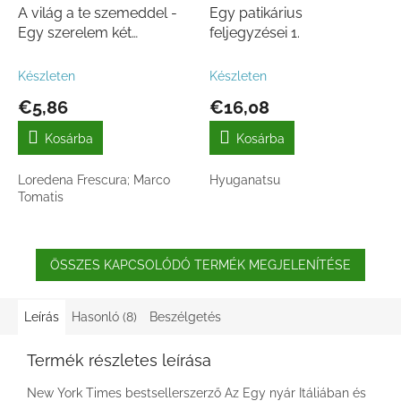
A világ a te szemeddel -
Egy patikárius
Egy szerelem két
feljegyzései 1.
története
Készleten
Készleten
€5,86
€16,08
Kosárba
Kosárba
Loredena Frescura; Marco
Hyuganatsu
Tomatis
ÖSSZES KAPCSOLÓDÓ TERMÉK MEGJELENÍTÉSE
Leírás
Hasonló (8)
Beszélgetés
Termék részletes leírása
New York Times bestsellerszerző Az Egy nyár Itáliában és