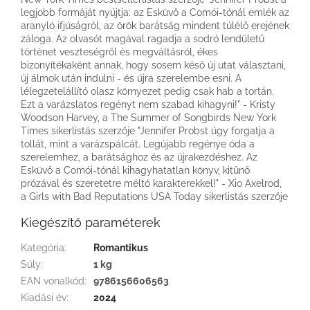
legjobb formáját nyújtja: az Esküvő a Comói-tónál emlék az
aranyló ifjúságról, az örök barátság mindent túlélő erejének
záloga. Az olvasót magával ragadja a sodró lendületű
történet veszteségről és megváltásról, ékes
bizonyítékaként annak, hogy sosem késő új utat választani,
új álmok után indulni - és újra szerelembe esni. A
lélegzetelállító olasz környezet pedig csak hab a tortán.
Ezt a varázslatos regényt nem szabad kihagyni!" - Kristy
Woodson Harvey, a The Summer of Songbirds New York
Times sikerlistás szerzője "Jennifer Probst úgy forgatja a
tollát, mint a varázspálcát. Legújabb regénye óda a
szerelemhez, a barátsághoz és az újrakezdéshez. Az
Esküvő a Comói-tónál kihagyhatatlan könyv, kitűnő
prózával és szeretetre méltó karakterekkel!" - Xio Axelrod,
a Girls with Bad Reputations USA Today sikerlistás szerzője
Kiegészítő paraméterek
Kategória
:
Romantikus
Súly
:
1 kg
EAN vonalkód
:
9786156606563
Kiadási év
:
2024