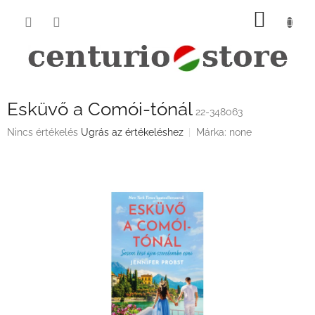
Ugrás
KOSÁ
a
fő
tartalomhoz
Esküvő a Comói-tónál
22-348063
A
Nincs értékelés
Ugrás az értékeléshez
Márka:
none
termék
átlagos
értékelése
5-
ből
0,0
csillag.