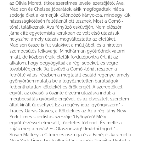
az Olivia Moretti titkos szerelmes levelei szerzőjétől Ava,
Madison és Chelsea jóbarátok, akik megfogadták, hiába
sodorja őket a karrierjük különböző irányokba, mindegyikük
házasságkötésén feltétlenül ott lesznek. Most a Comói-
tónál találkoznak, Ava fényűző esküvőjén. Nem először
járnak itt: egyetemista korukban ez volt első utazásuk
helyszíne, amely utazás megváltoztatta az életüket.
Madison össze is fut valakivel a múltjából, és a hirtelen
szembesülés felkavarja. Mindhárman gyötrődnek valami
miatt, de közben érzik: életük fordulópontra ért, itt az
alkalom, hogy begyógyítsák a régi sebeket, és végre
továbblépjenek. "Az Esküvő a Comói-tónál részben a
felnőtté válás, részben a megtalált család regénye, amely
gyönyörűen mutatja be a legyőzhetetlen barátságok
felbonthatatlan kötelékét és örök erejét. A szereplőkkel
együtt az olvasó is őszinte érzelmi utazásra indul: a
megbocsátás gyógyító erejével, és az elvesztett szerelem
által kínált új eséllyel. Ez a regény igazi gyöngyszem." -
Tracey Garvis Graves, a Kötelék és az Az a régi lány New
York Times sikerlistás szerzője "Gyönyörű! Mély
együttérzéssel elmesélt, tökéletes történet. És mellé a
kaják meg a ruhák! És Olaszország!! Imádni fogod!" -
Susan Mallery, a Citrom és osztriga és a Fahéj és karamella
New York Times bestsellerlistás szerzője "Jennifer Probst a