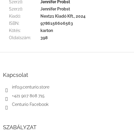
Szerző
:
Jennifer Probst
Szerző
:
Jennifer Probst
Kiadó
:
Next21 Kiadó Kft., 2024
ISBN
:
9786156606563
Kötés
:
karton
Oldalszám
:
398
L
á
b
l
Kapcsolat
é
c
info
@
centurio.store
+421 907 808 715
Centurio Facebook
SZABÁLYZAT