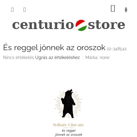
Ugrás
KOSÁ
a
fő
tartalomhoz
És reggel jönnek az oroszok
22-348541
A
Nincs értékelés
Ugrás az értékeléshez
Márka:
none
termék
átlagos
értékelése
5-
ből
0,0
csillag.