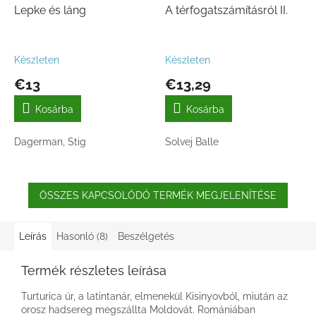
Lepke és láng
A térfogatszámításról II.
Készleten
Készleten
€13
€13,29
Kosárba
Kosárba
Dagerman, Stig
Solvej Balle
ÖSSZES KAPCSOLÓDÓ TERMÉK MEGJELENÍTÉSE
Leírás
Hasonló (8)
Beszélgetés
Termék részletes leírása
Turturica úr, a latintanár, elmenekül Kisinyovból, miután az
orosz hadsereg megszállta Moldovát. Romániában