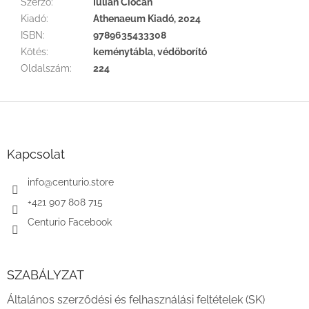
Szerző
:
Iulian Ciocan
Kiadó
:
Athenaeum Kiadó, 2024
ISBN
:
9789635433308
Kötés
:
keménytábla, védőborító
Oldalszám
:
224
L
á
b
l
Kapcsolat
é
c
info
@
centurio.store
+421 907 808 715
Centurio Facebook
SZABÁLYZAT
Általános szerződési és felhasználási feltételek (SK)