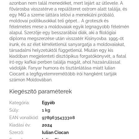
azonban nem talál menedéket, mert lejárt az útlevele. A
fővárosba visszatérve a repülőteret ostrom alatt találja, és
egy MiG a szeme láttára lelövi a menekülni próbáló,
moldovai politikusokkal teli gépet... A groteszk és
félelmetes mese a moldovaiak egyik legnagyobb félelmén
alapul. Szerzője egy besszarábiai diák, aki a filológiai
diploma megszerzése után visszatér Kisinyovba. 1995-öt
írunk, és az élet kíméletlenül sanyargatja a moldovaiakat,
társadalmi helyzetüktől függetlenül. Miután egy kis
kiadóban megjelenteti disztópikus forgatókönyvét, a fiatal
író egy kafkai perben találja magát, ahol hazaárulással
vádolják. Fanyar humora és tisztánlátása miatt Iulian
Ciocant a legfigyelemreméltóbb írói hangként tartják
számon Moldovában.
Kiegészítő paraméterek
Kategória
:
Egyéb
Súly
:
1 kg
EAN vonalkód
:
9789635433308
Kiadási év
:
2024
Szerző
:
Iulian Ciocan