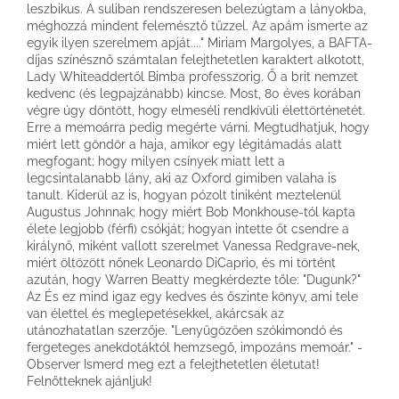
leszbikus. A suliban rendszeresen belezúgtam a lányokba,
méghozzá mindent felemésztő tűzzel. Az apám ismerte az
egyik ilyen szerelmem apját...." Miriam Margolyes, a BAFTA-
díjas színésznő számtalan felejthetetlen karaktert alkotott,
Lady Whiteaddertől Bimba professzorig. Ő a brit nemzet
kedvenc (és legpajzánabb) kincse. Most, 80 éves korában
végre úgy döntött, hogy elmeséli rendkívüli élettörténetét.
Erre a memoárra pedig megérte várni. Megtudhatjuk, hogy
miért lett göndör a haja, amikor egy légitámadás alatt
megfogant; hogy milyen csínyek miatt lett a
legcsintalanabb lány, aki az Oxford gimiben valaha is
tanult. Kiderül az is, hogyan pózolt tiniként meztelenül
Augustus Johnnak; hogy miért Bob Monkhouse-tól kapta
élete legjobb (férfi) csókját; hogyan intette őt csendre a
királynő, miként vallott szerelmet Vanessa Redgrave-nek,
miért öltözött nőnek Leonardo DiCaprio, és mi történt
azután, hogy Warren Beatty megkérdezte tőle: "Dugunk?"
Az És ez mind igaz egy kedves és őszinte könyv, ami tele
van élettel és meglepetésekkel, akárcsak az
utánozhatatlan szerzője. "Lenyűgözően szókimondó és
fergeteges anekdotáktól hemzsegő, impozáns memoár." -
Observer Ismerd meg ezt a felejthetetlen életutat!
Felnőtteknek ajánljuk!