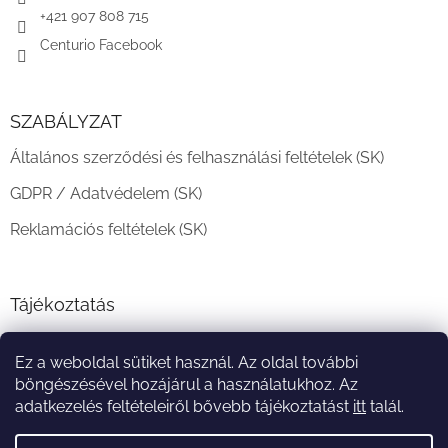
+421 907 808 715
Centurio Facebook
SZABÁLYZAT
Általános szerződési és felhasználási feltételek (SK)
GDPR / Adatvédelem (SK)
Reklamációs feltételek (SK)
Tájékoztatás
Teljesítési határidő és szállítási feltételek
Ez a weboldal sütiket használ. Az oldal további
A vásárlás menete
böngészésével hozájárul a használatukhoz. Az
adatkezelés feltételeiről bővebb tájékoztatást
itt
talál.