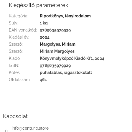
Kiegészítő paraméterek
Kategória
:
Riportkönyv, tényirodalom
Súly
:
1 kg
EAN vonalkód
:
9789635979929
Kiadási év
:
2024
Szerző
:
Margolyes, Miriam
Szerző
:
Miriam Margolyes
Kiadó
:
Könyvmolyképző Kiadó Kft., 2024
ISBN
:
9789635979929
Kötés
:
puhatáblás, ragasztókötött
Oldalszám
:
461
L
á
b
l
Kapcsolat
é
c
info
@
centurio.store