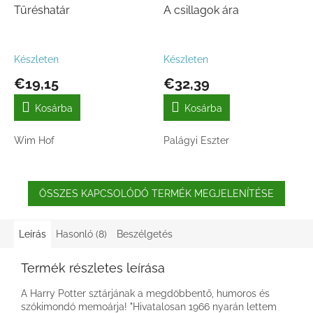
Tűréshatár
A csillagok ára
Készleten
Készleten
€19,15
€32,39
Kosárba
Kosárba
Wim Hof
Palágyi Eszter
ÖSSZES KAPCSOLÓDÓ TERMÉK MEGJELENÍTÉSE
Leírás
Hasonló (8)
Beszélgetés
Termék részletes leírása
A Harry Potter sztárjának a megdöbbentő, humoros és
szókimondó memoárja! "Hivatalosan 1966 nyarán lettem