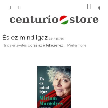
Ugrás
KOSÁ
a
fő
tartalomhoz
És ez mind igaz
22-349715
A
Nincs értékelés
Ugrás az értékeléshez
Márka:
none
termék
átlagos
értékelése
5-
ből
0,0
csillag.