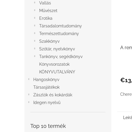
Vallás
Művészet
Erotika
Társadalomtudomány
Természettudomány
Szakkönyv
A re
Szótár, nyelvkönyv
Tankönyv, segédkönyv
Könyvsorozatok
KÖNYVUTALVÁNY
€13
Hangoskönyv
Társasjátékok
Chere
Zászlók és kokárdák
Idegen nyelvű
Leír
Top 10 termék