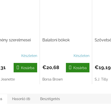
mény szerelmesei
Balatoni bókok
Szövetsé
Készleten
Készleten
,31
€20,68
€19,19
Kosárba
Kosárba
 Jeanette
Borsa Brown
S.J. Tilly
ás
Hasonló (8)
Beszélgetés