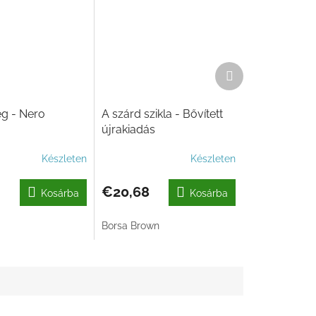
Következő
termék
g - Nero
A szárd szikla - Bővített
újrakiadás
Készleten
Készleten
€20,68
Kosárba
Kosárba
Borsa Brown