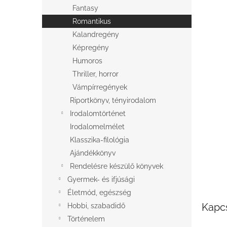
l
Fantasy
Romantikus
Kalandregény
Képregény
Humoros
Thriller, horror
Vámpírregények
Riportkönyv, tényirodalom
Irodalomtörténet
Irodalomelmélet
Klasszika-filológia
Ajándékkönyv
Rendelésre készülő könyvek
Gyermek- és ifjúsági
Életmód, egészség
Kapc
Hobbi, szabadidő
Történelem