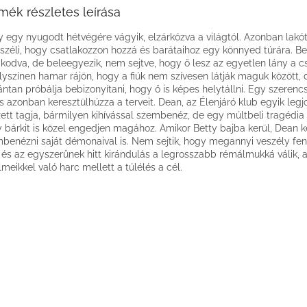
mék részletes leírása
y egy nyugodt hétvégére vágyik, elzárkózva a világtól. Azonban lakót
széli, hogy csatlakozzon hozzá és barátaihoz egy könnyed túrára. Be
kodva, de beleegyezik, nem sejtve, hogy ő lesz az egyetlen lány a 
lyszínen hamar rájön, hogy a fiúk nem szívesen látják maguk között, 
ántan próbálja bebizonyítani, hogy ő is képes helytállni. Egy szerenc
s azonban keresztülhúzza a terveit. Dean, az Élenjáró klub egyik leg
ett tagja, bármilyen kihívással szembenéz, de egy múltbeli tragédia ó
 bárkit is közel engedjen magához. Amikor Betty bajba kerül, Dean 
benézni saját démonaival is. Nem sejtik, hogy megannyi veszély fe
 és az egyszerűnek hitt kirándulás a legrosszabb rémálmukká válik, 
lmeikkel való harc mellett a túlélés a cél.