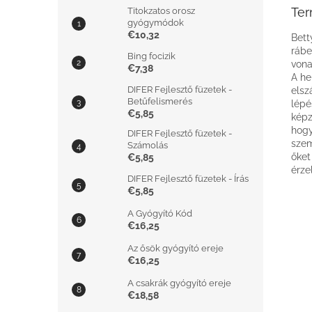
Ter
Titokzatos orosz
gyógymódok
€10,32
Bett
rábe
Bing focizik
vona
€7,38
A he
DIFER Fejlesztő füzetek -
elsz
Betűfelismerés
lépé
€5,85
képz
hogy
DIFER Fejlesztő füzetek -
szem
Számolás
őket
€5,85
érze
DIFER Fejlesztő füzetek - Írás
€5,85
A Gyógyító Kód
€16,25
Az ősök gyógyító ereje
€16,25
A csakrák gyógyító ereje
€18,58