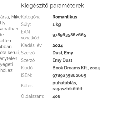
Kiegészítő paraméterek
ársa, Mike
Kategória
:
Romantikus
tty
Súly
:
1 kg
csapatban.
EAN
de
9789635862665
vonalkód
:
sétlen
Kiadási év
:
2024
jobban
ta kerüli,
Szerző
:
Dust, Emy
kénytelen
Szerző
:
Emy Dust
nyegeti
Kiadó
:
Book Dreams Kft., 2024
ahol az
ISBN
:
9789635862665
puhatáblás,
Kötés
:
ragasztókötött
Oldalszám
:
408