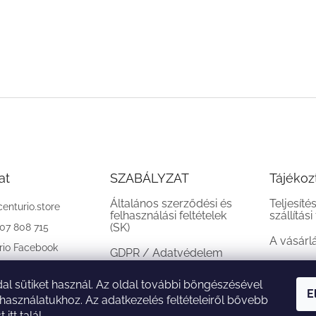
at
SZABÁLYZAT
Tájékoz
Általános szerződési és
Teljesíté
centurio.store
felhasználási feltételek
szállítási
(SK)
907 808 715
A vásárl
rio Facebook
GDPR / Adatvédelem
(SK)
al sütiket használ. Az oldal további böngészésével
Reklamációs feltételek
E
 használatukhoz. Az adatkezelés feltételeiről bővebb
(SK)
st
itt
talál.