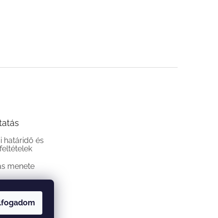
tatás
si határidő és
 feltételek
ás menete
lfogadom