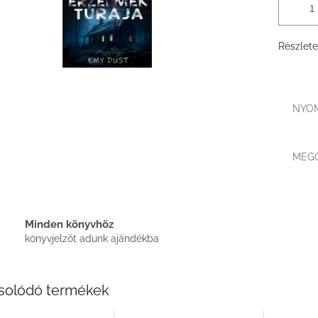
Részlete
NYO
MEG
Minden könyvhöz
könyvjelzőt adunk ajándékba
solódó termékek