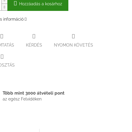
Hozzáadás a kosárhoz
s információ
MTATÁS
KÉRDÉS
NYOMON KÖVETÉS
OSZTÁS
Több mint 3000 átvételi pont
az egész Felvidéken