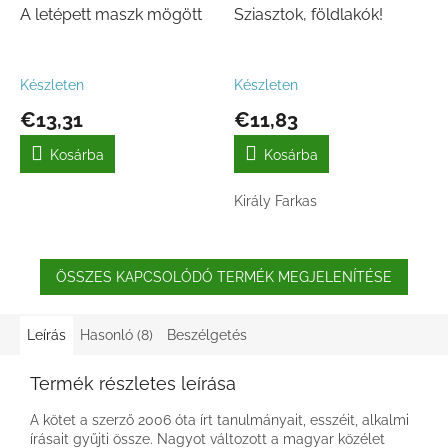
A letépett maszk mögött
Sziasztok, földlakók!
Készleten
Készleten
€13,31
€11,83
Kosárba
Kosárba
Király Farkas
ÖSSZES KAPCSOLÓDÓ TERMÉK MEGJELENÍTÉSE
Leírás
Hasonló (8)
Beszélgetés
Termék részletes leírása
A kötet a szerző 2006 óta írt tanulmányait, esszéit, alkalmi
írásait gyűjti össze. Nagyot változott a magyar közélet