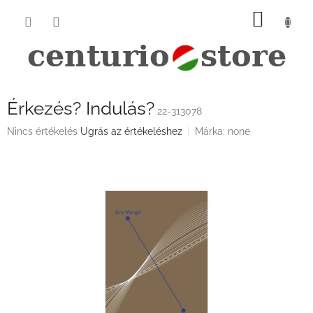
Ugrás
KOSÁ
a
fő
tartalomhoz
Érkezés? Indulás?
22-313078
A
Nincs értékelés
Ugrás az értékeléshez
Márka:
none
termék
átlagos
értékelése
5-
ből
0,0
csillag.