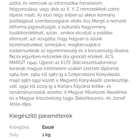
azóta, és nemcsak az informatikai forradalom
felgyorsulása, vagy akár az X, Y, Z nemzedékek színre
lépése miatt. Az első négy évben az akkori kormány
politikájával szembeszegülve védte Ács Margit a nemzeti
létforma jogosultságát, a kulturális hagyomány
továbbörökítését, aztán , amikor elcsitult a politikai
ellenszél, azt vizsgálta, hogy hogyan is állunk
közelmúltunkkal, ismerjük-e, megbecsüljük-e
irodalmunknak az egyetemesség és a korszerűség divatos
fikciói jegyében évtizedek óta ignorált értékeit. ÁCS
MARGIT (1941. Újpest) az ELTE Bölcsészettudományi
karának magyar-történelem szakán szerzett diplomát
1964-ben. 1964-től 1987-ig a Szépirodalmi Könyvkiadó,
majd 1987-1992 között a Magvető Könyvkiadó szerkesztője
volt. 1992-től 2009-ig a Kortárs folyóirat kritika- és
tanulmányrovatát vezette. A Magyar Művészeti Akadémia
és a Magyar Írószövetség tagja. Babérkoszorú- és József
Attila-díjas.
Kiegészítő paraméterek
Kategória
:
Esszé
Súly
:
1 kg