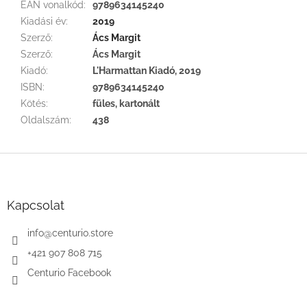
EAN vonalkód
:
9789634145240
Kiadási év
:
2019
Szerző
:
Ács Margit
Szerző
:
Ács Margit
Kiadó
:
L'Harmattan Kiadó, 2019
ISBN
:
9789634145240
Kötés
:
füles, kartonált
Oldalszám
:
438
L
á
b
l
Kapcsolat
é
c
info
@
centurio.store
+421 907 808 715
Centurio Facebook