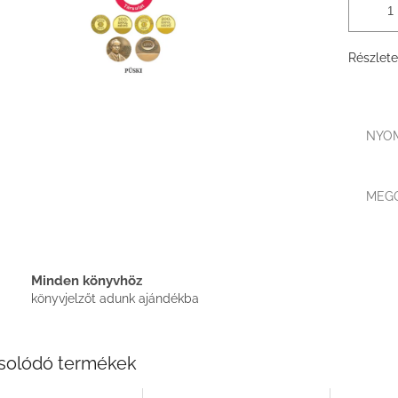
Részlete
NYO
MEG
Minden könyvhöz
könyvjelzőt adunk ajándékba
solódó termékek