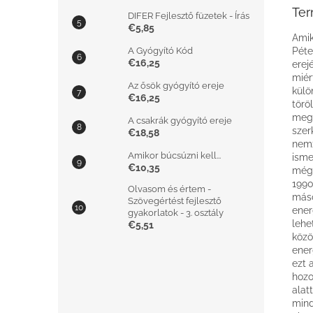
Ter
DIFER Fejlesztő füzetek - Írás
€5,85
Amik
A Gyógyító Kód
Péte
€16,25
erej
miér
Az ősök gyógyító ereje
külö
€16,25
törö
megm
A csakrák gyógyító ereje
szer
€18,58
nemz
Amikor búcsúzni kell...
isme
€10,35
még 
1990
Olvasom és értem -
máso
Szövegértést fejlesztő
ener
gyakorlatok - 3. osztály
lehe
€5,51
közö
ener
ezt 
hozo
alat
mind