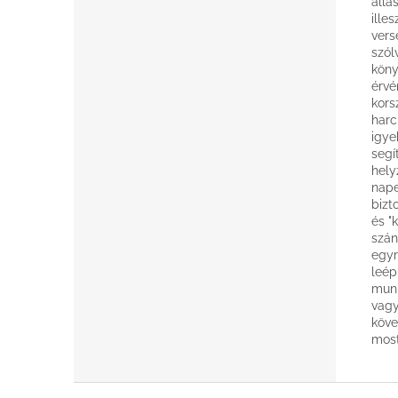
állá
ille
vers
szól
köny
érvé
kors
harc
igye
segí
hely
nape
bizt
és "
szán
egyr
leép
munk
vagy
köve
most
L