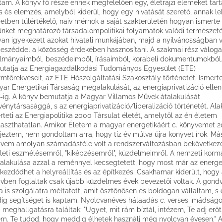
tam. A könyv fő része ennek megfelelően egy, életrajzi elemeket tar
ás és elemzés, amelyből kiderül, hogy egy hivatását szerető, annak l
etben túlértékelő, naiv mérnök a saját szakterületén hogyan ismerte 
ünket meghatározó társadalompolitikai folyamatok valódi természeté
an igyekezett azokat hivatali munkájában, majd a nyilvánosságban v
eszéddel a közösség érdekében hasznosítani. A szakmai rész váloga
lmányaimból, beszédeimből, írásaimból, korabeli dokumentumokból
tatja az Energiagazdálkodási Tudományos Egyesület (ETE)
rmtörekvéseit, az ETE Hőszolgáltatási Szakosztály történetét. Ismerte
ar Energetikai Társaság megalakulását, az energiaprivatizáció elleni
-ig. A könyv bemutatja a Magyar Villamos Művek átalakulását
vénytársasággá, s az energiaprivatizáció/liberalizáció történetét. Ala
rteti az Energiapolitika 2000 Társulat életét, amelytől az én életem
laszthatatlan. Amikor Életem a magyar energetikáért c. könyvemet 
jeztem, nem gondoltam arra, hogy tíz év múlva újra könyvet írok. Má
vem amolyan számadásféle volt a rendszerváltozásban bekövetkeze
leti eszmélésemről, "kiképzésemről", küzdelmeimről. A nemzeti kor
lakulása azzal a reménnyel kecsegtetett, hogy most már az energe
ezdődhet a helyreállítás és az építkezés. Csakhamar kiderült, hogy
vben foglaltak csak újabb küzdelmes évek bevezetői voltak. A gondv
a is szolgálatra méltatott, amit ösztönösen és boldogan vállaltam, s
ig segítséget is kaptam. Nyolcvanéves hálaadás c. verses imádság
i meghallgatásra találtak: "Ügyet, mit rám bíztál, intézem, Te adj erő
m. Te tudod, hogy meddig élhetek használj még nyolcvan évesen." 