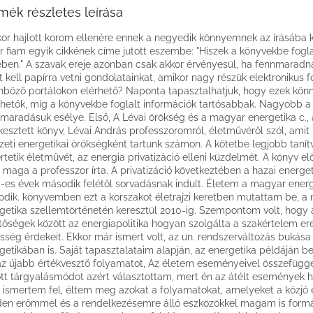
mék részletes leírása
or hajlott korom ellenére ennek a negyedik könnyemnek az írásába 
r fiam egyik cikkének címe jutott eszembe: "Hiszek a könyvekbe fogl
ében." A szavak ereje azonban csak akkor érvényesül, ha fennmaradn
t kell papírra vetni gondolatainkat, amikor nagy részük elektronikus
nböző portálokon elérhető? Naponta tapasztalhatjuk, hogy ezek kön
lhetők, míg a könyvekbe foglalt információk tartósabbak. Nagyobb a
aradásuk esélye. Első, A Lévai örökség és a magyar energetika c.,
kesztett könyv, Lévai András professzoromról, életművéről szól, ami
eti energetikai örökségként tartunk számon. A kötetbe legjobb tanít
rtetik életművét, az energia privatizáció elleni küzdelmét. A könyv el
maga a professzor írta. A privatizáció következtében a hazai energet
-es évek második felétől sorvadásnak indult. Életem a magyar energ
dik. könyvemben ezt a korszakot életrajzi keretben mutattam be, a
getika szellemtörténetén keresztül 2010-ig. Szempontom volt, hogy 
tőségek között az energiapolitika hogyan szolgálta a szakértelem ere
sség érdekeit. Ekkor már ismert volt, az un. rendszerváltozás bukása
getikában is. Saját tapasztalataim alapján, az energetika példáján 
az újabb értékvesztő folyamatot, Az életem eseményeivel összefüg
tt tárgyalásmódot azért választottam, mert én az átélt események 
t ismertem fel, éltem meg azokat a folyamatokat, amelyeket a közjó
en erőmmel és a rendelkezésemre álló eszközökkel magam is formá