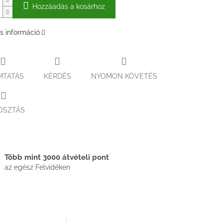
Hozzáadás a kosárhoz
s információ
MTATÁS
KÉRDÉS
NYOMON KÖVETÉS
OSZTÁS
Több mint 3000 átvételi pont
az egész Felvidéken