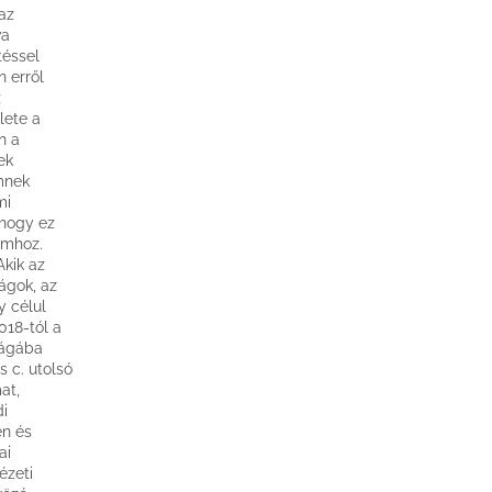
az
va
téssel
n erről
z
lete a
n a
ek
mnek
mi
 hogy ez
imhoz.
Akik az
ságok, az
y célul
018-tól a
ságába
s c. utolsó
at,
di
en és
ai
ézeti