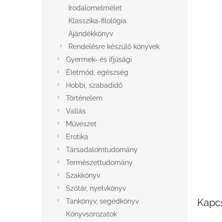
l
Irodalomelmélet
Klasszika-filológia
Ajándékkönyv
Rendelésre készülő könyvek
Gyermek- és ifjúsági
Életmód, egészség
Hobbi, szabadidő
Történelem
Vallás
Művészet
Erotika
Társadalomtudomány
Természettudomány
Szakkönyv
Szótár, nyelvkönyv
Kapc
Tankönyv, segédkönyv
Könyvsorozatok