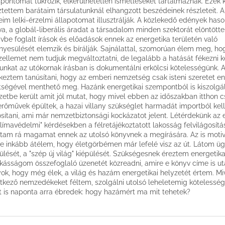
spontomat tükrözik, elkerülhetetlen ismétléseket tartalmaznak. Ezek 
sztettem barátaim társulatunknál elhangzott beszédeinek részleteit. A
eim lelki-érzelmi állapotomat illusztrálják. A közlekedő edények haso
va, a globál-liberális áradat a társadalom minden szektorát elöntötte
vbe foglalt írások és előadások ennek az energetika területén való
nyesülését elemzik és bírálják. Sajnálattal, szomorúan élem meg, ho
zellemet nem tudjuk megváltoztatni, de legalább a hatását fékezni ke
unkat az utókornak írásban is dokumentálni erkölcsi kötelességünk. 
keztem tanúsítani, hogy az emberi nemzetség csak isteni szeretet en
tségével menthető meg. Hazánk energetikai szempontból is kiszolgál
zetbe került amit jól mutat, hogy mivel ebben az időszakban itthon 
rőművek épültek, a hazai villany szükséglet harmadát importból kell
osítani, ami már nemzetbiztonsági kockázatot jelent. Létérdekünk az 
klímavédelmi" kérdésekben a félretájékoztatott lakosság felvilágosítá
tam rá magamat ennek az utolsó könyvnek a megírására. Az is motiv
e inkább átélem, hogy életgörbémen már lefelé visz az út. Látom ü
ülését, a "szép új világ" kiépülését. Szükségesnek éreztem energetika
ásságom összefoglaló üzenetét közreadni, amire e könyv címe is ut
ok, hogy még élek, a világ és hazám energetikai helyzetét értem. Mi
tkező nemzedékeket féltem, szolgálni utolsó leheletemig köteless
 is naponta arra ébredek: hogy hazámért ma mit tehetek?