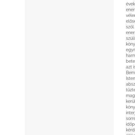
évek
ener
véle
elős
szól
ener
szül
köny
egym
harm
bete
azt 
Bemu
Iste
absz
tűzt
magy
kerü
köny
inte
sorr
időp
kérd