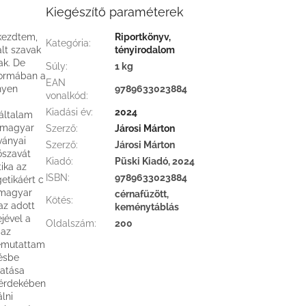
Kiegészítő paraméterek
kezdtem,
Riportkönyv,
Kategória
:
alt szavak
tényirodalom
ak. De
Súly
:
1 kg
 formában a
EAN
nyen
9789633023884
vonalkód
:
Kiadási év
:
2024
 általam
t magyar
Szerző
:
Járosi Márton
ványai
Szerző
:
Járosi Márton
őszavát
Kiadó
:
Püski Kiadó, 2024
ika az
ISBN
:
9789633023884
etikáért c
 magyar
cérnafűzött,
Kötés
:
az adott
keménytáblás
jével a
Oldalszám
:
200
 az
bemutattam
gésbe
hatása
 érdekében
lni