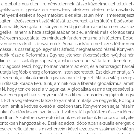
 a globalizmus elleni, reménytelennek látszó küzdelmekkel teltek el 
getikában is. Igyekeztem keresztényi életszemléletemre támaszkod
ményezni ezeket a folyamatokat, s ez által talán némi ismeretterjesz
egíteni közösségem tisztánlátását az energetika területén. Elsősorba
 harmadik, Szolgálat c. könyvem. Eddigi életem azonban nemcsak a
getika, hanem a haza szolgálatában telt el, aminek másik fontos terü
ővárosom szolgálata, és mindezek fundamentuma a hitéletem. Ebbe
vemben ezekről is beszámolok. Annál is inkább mert ezek létteremn
ással is összefüggő, egymást átfedő, meghatározó részei. Könyve
adik része a Református Egyház jelenkori útkeresésébe nyújthat né
kintést az iskolaügy kapcsán, amiben szerepet vállaltam. Remélem,
is világossá teszi, hogy honnan vettem az erőt, és a bátorságot harca
tatja legfőbb energiaforrásom, Isten szeretetét. Ezt dokumentálja: "
nt szeretik, azoknak minden javukra van."c fejezet. Mára a világhazug
urditások korába kerültünk, aminek oka a liberális globalizmus, amel
e ki, hogy tönkre teszi a világunkat. A globalista eszme terjedésével 2
ar energiapolitika is egyre inkább a klímaizmus ideológiájának fog
lt. Ezt a végzetesnek látszó folyamatot mutatja be negyedik, Epilógu
vem, amit a kedves olvasó a kezében tart. Könyvemben saját írásaim
rjúkat és előadásaim szerkesztett változatát gyűjtöttem össze időren
endben. A kötetben szereplő interjúk és előadások különböző helyek
ontokban hangzottak el, Ezek az adott időpontban aktuális energetik
ésekre reflektálnak, s mivel érveim következetesen szakmai és világn