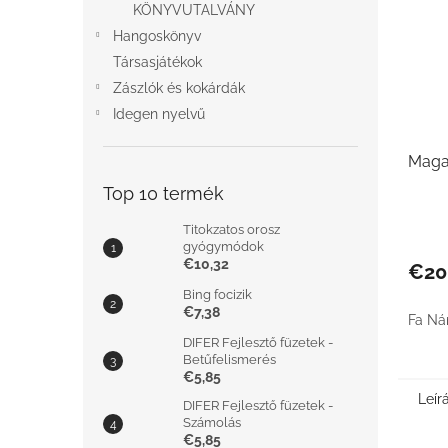
KÖNYVUTALVÁNY
Hangoskönyv
Társasjátékok
Zászlók és kokárdák
Idegen nyelvű
Maga
Top 10 termék
Titokzatos orosz
gyógymódok
€10,32
€20
Bing focizik
€7,38
Fa Ná
DIFER Fejlesztő füzetek -
Betűfelismerés
€5,85
Leír
DIFER Fejlesztő füzetek -
Számolás
€5,85