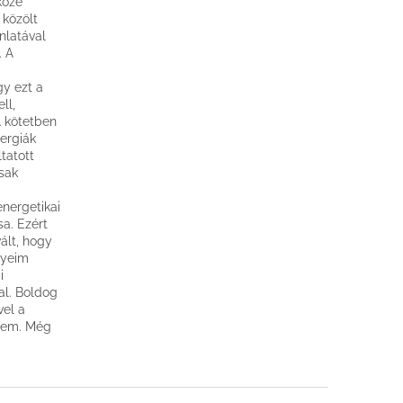
közé
 közölt
nlatával
. A
gy ezt a
ll,
A kötetben
ergiák
tatott
csak
energetikai
sa. Ezért
ált, hogy
gyeim
i
al. Boldog
vel a
égem. Még