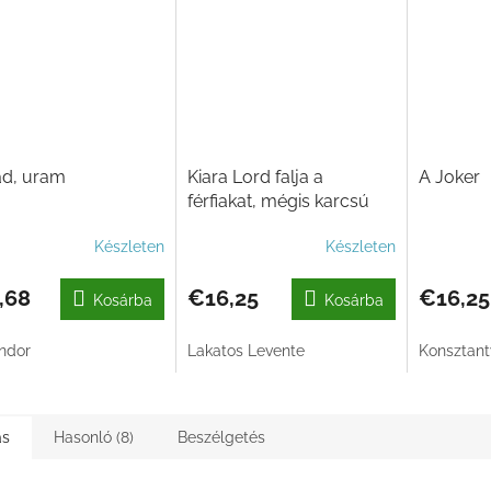
d, uram
Kiara Lord falja a
A Joker
férfiakat, mégis karcsú
Készleten
Készleten
,68
€16,25
€16,25
Kosárba
Kosárba
ndor
Lakatos Levente
Konsztant
ás
Hasonló (8)
Beszélgetés