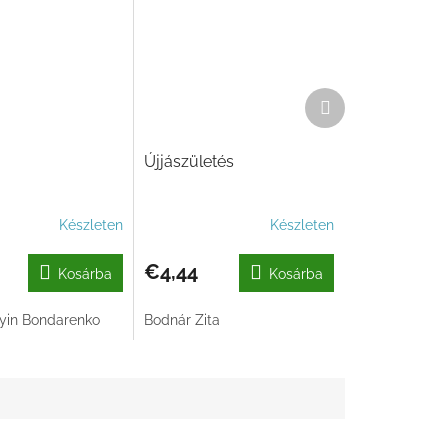
Következő
termék
Újjászületés
Készleten
Készleten
€4,44
Kosárba
Kosárba
yin Bondarenko
Bodnár Zita