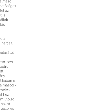
talmazó
ehetőségeit
fel az
t, s
állalt
tás
.
ti a
 harcait
kulásától
2010-ben
sodik
tt
mány
tikában is
 a második
iselés
 ehhez
om utolsó
t hozzá
A 2010-es