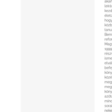
akar
leír
kezd
élet
hogy
közb
tanu
Bemu
refo
Magy
1999
rész
isme
elvá
befe
köny
közé
mega
megk
köny
azót
mind
sora
neke