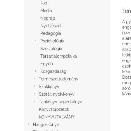
Jog
Ter
Média
Néprajz
A gy
Nyelvészet
enge
gazd
Pedagógia
alár
Pszichológia
enge
Szociológia
szab
lelk
Társadalompolitika
enge
Egyéb
azok
Közgazdaság
képe
Dosz
Természettudomány
meg 
Szakkönyv
soro
köny
Szótár, nyelvkönyv
Tankönyv, segédkönyv
Könyvsorozatok
KÖNYVUTALVÁNY
Hangoskönyv