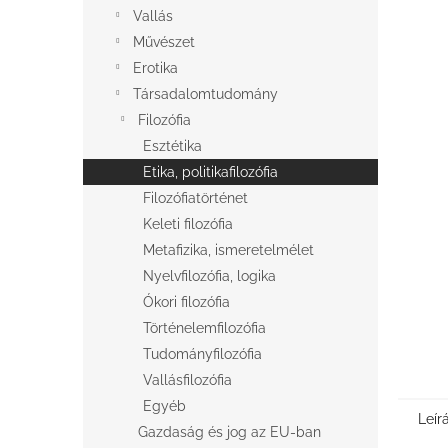
l
Vallás
Művészet
Erotika
Társadalomtudomány
Filozófia
Esztétika
Etika, politikafilozófia
Filozófiatörténet
Keleti filozófia
Metafizika, ismeretelmélet
Nyelvfilozófia, logika
Ókori filozófia
Történelemfilozófia
Tudományfilozófia
Vallásfilozófia
Egyéb
Leír
Gazdaság és jog az EU-ban