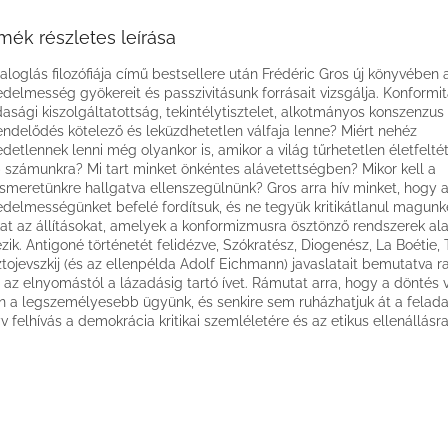
mék részletes leírása
aloglás filozófiája című bestsellere után Frédéric Gros új könyvében a 
delmesség gyökereit és passzivitásunk forrásait vizsgálja. Konformit
asági kiszolgáltatottság, tekintélytisztelet, alkotmányos konszenzus
endelődés kötelező és leküzdhetetlen válfaja lenne? Miért nehéz
detlennek lenni még olyankor is, amikor a világ tűrhetetlen életfelté
 számunkra? Mi tart minket önkéntes alávetettségben? Mikor kell a
iismeretünkre hallgatva ellenszegülnünk? Gros arra hív minket, hogy 
delmességünket befelé fordítsuk, és ne tegyük kritikátlanul magun
at az állításokat, amelyek a konformizmusra ösztönző rendszerek ala
zik. Antigoné történetét felidézve, Szókratész, Diogenész, La Boétie,
tojevszkij (és az ellenpélda Adolf Eichmann) javaslatait bemutatva ra
az elnyomástól a lázadásig tartó ívet. Rámutat arra, hogy a döntés
n a legszemélyesebb ügyünk, és senkire sem ruházhatjuk át a felada
v felhívás a demokrácia kritikai szemléletére és az etikus ellenállásra