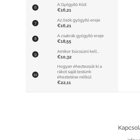
A Gyógyító Kód
€16,21
Az ősök gyógyító ereje
€16,21
A csakrák gyógyító ereje
€18,55
Amikor búcsúzni kell...
€10,32
Hogyan éheztessük ki a
rákot saját testünk
éheztetése nélkül
€22,11
L
á
b
l
é
Kapcsol
c