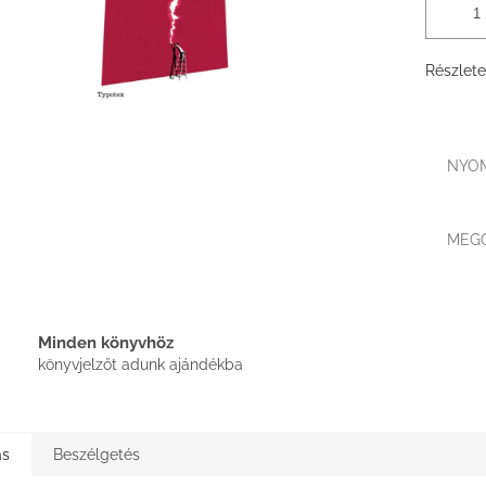
Részlete
NYO
MEG
Minden könyvhöz
könyvjelzőt adunk ajándékba
ás
Beszélgetés