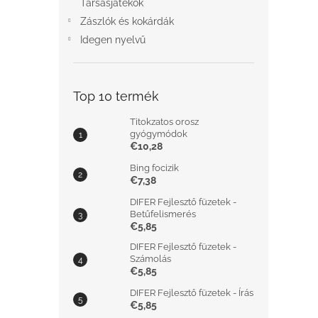
Társasjátékok
Zászlók és kokárdák
Idegen nyelvű
Top 10 termék
Titokzatos orosz
gyógymódok
€10,28
Bing focizik
€7,38
DIFER Fejlesztő füzetek -
Betűfelismerés
€5,85
DIFER Fejlesztő füzetek -
Számolás
€5,85
DIFER Fejlesztő füzetek - Írás
€5,85