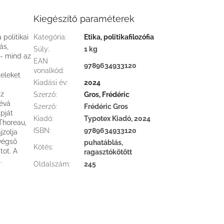
Kiegészítő paraméterek
politikai
Kategória
:
Etika, politikafilozófia
ás,
Súly
:
1 kg
 - mind az
EAN
9789634933120
vonalkód
:
teleket
Kiadási év
:
2024
az
Szerző
:
Gros, Frédéric
kévá
Szerző
:
Frédéric Gros
pját
Kiadó
:
Typotex Kiadó, 2024
 Thoreau,
ISBN
:
9789634933120
jzolja
 végső
puhatáblás,
Kötés
:
tot. A
ragasztókötött
.
Oldalszám
:
245