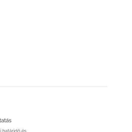
tatás
si határidő és