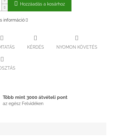
Hozzáadás a kosárhoz
s információ
MTATÁS
KÉRDÉS
NYOMON KÖVETÉS
OSZTÁS
Több mint 3000 átvételi pont
az egész Felvidéken