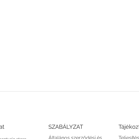
at
SZABÁLYZAT
Tájékoz
Általános szerződési és
Teljesíté