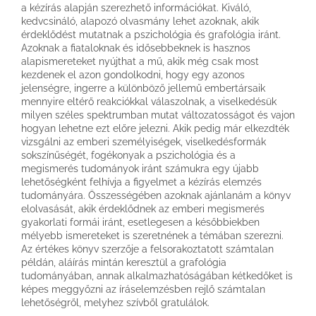
a kézírás alapján szerezhető információkat. Kiváló,
kedvcsináló, alapozó olvasmány lehet azoknak, akik
érdeklődést mutatnak a pszichológia és grafológia iránt.
Azoknak a fiataloknak és idősebbeknek is hasznos
alapismereteket nyújthat a mű, akik még csak most
kezdenek el azon gondolkodni, hogy egy azonos
jelenségre, ingerre a különböző jellemű embertársaik
mennyire eltérő reakciókkal válaszolnak, a viselkedésük
milyen széles spektrumban mutat változatosságot és vajon
hogyan lehetne ezt előre jelezni. Akik pedig már elkezdték
vizsgálni az emberi személyiségek, viselkedésformák
sokszínűségét, fogékonyak a pszichológia és a
megismerés tudományok iránt számukra egy újabb
lehetőségként felhívja a figyelmet a kézírás elemzés
tudományára. Összességében azoknak ajánlanám a könyv
elolvasását, akik érdeklődnek az emberi megismerés
gyakorlati formái iránt, esetlegesen a későbbiekben
mélyebb ismereteket is szeretnének a témában szerezni.
Az értékes könyv szerzője a felsorakoztatott számtalan
példán, aláírás mintán keresztül a grafológia
tudományában, annak alkalmazhatóságában kétkedőket is
képes meggyőzni az íráselemzésben rejlő számtalan
lehetőségről, melyhez szívből gratulálok.