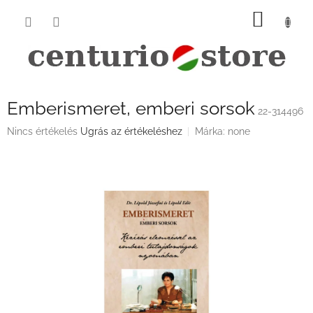
Ugrás
KOSÁ
a
fő
tartalomhoz
Emberismeret, emberi sorsok
22-314496
A
Nincs értékelés
Ugrás az értékeléshez
Márka:
none
termék
átlagos
értékelése
5-
ből
0,0
csillag.