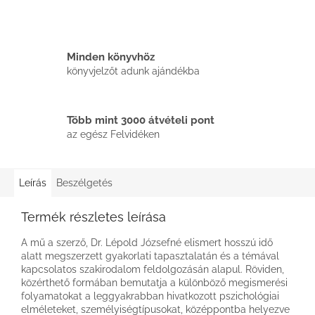
Minden könyvhöz
könyvjelzőt adunk ajándékba
Több mint 3000 átvételi pont
az egész Felvidéken
Leírás
Beszélgetés
Termék részletes leírása
A mű a szerző, Dr. Lépold Józsefné elismert hosszú idő
alatt megszerzett gyakorlati tapasztalatán és a témával
kapcsolatos szakirodalom feldolgozásán alapul. Röviden,
közérthető formában bemutatja a különböző megismerési
folyamatokat a leggyakrabban hivatkozott pszichológiai
elméleteket, személyiségtípusokat, középpontba helyezve