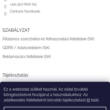
+421 907 808 715
Centurio Facebook
SZABÁLYZAT
Általános szerződési és felhasználási feltételek (SK)
GDPR / Adatvédelem (SK)
Reklamációs feltételek (SK)
Tájékoztatás
Teljesítési határidő és szállítási feltételek
Ez a weboldal sütiket használ. Az oldal további
A vásárlás menete
böngészésével hozájárul a használatukhoz. Az
adatkezelés feltételeiről bővebb tájékoztatást
itt
talál.