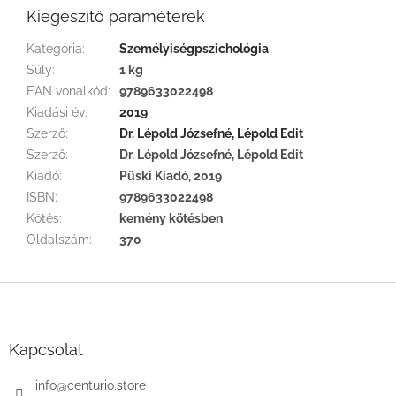
Kiegészítő paraméterek
Kategória
:
Személyiségpszichológia
Súly
:
1 kg
EAN vonalkód
:
9789633022498
Kiadási év
:
2019
Szerző
:
Dr. Lépold Józsefné, Lépold Edit
Szerző
:
Dr. Lépold Józsefné, Lépold Edit
Kiadó
:
Püski Kiadó, 2019
ISBN
:
9789633022498
Kötés
:
kemény kötésben
Oldalszám
:
370
L
á
b
l
Kapcsolat
é
c
info
@
centurio.store