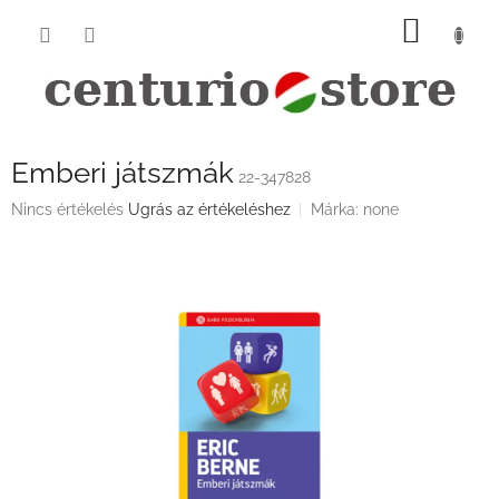
Ugrás
KOSÁ
a
fő
tartalomhoz
Emberi játszmák
22-347828
A
Nincs értékelés
Ugrás az értékeléshez
Márka:
none
termék
átlagos
értékelése
5-
ből
0,0
csillag.