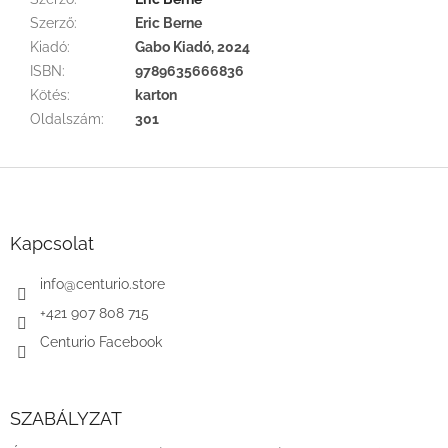
Szerző
:
Eric Berne
Kiadó
:
Gabo Kiadó, 2024
ISBN
:
9789635666836
Kötés
:
karton
Oldalszám
:
301
L
á
b
l
Kapcsolat
é
c
info
@
centurio.store
+421 907 808 715
Centurio Facebook
SZABÁLYZAT