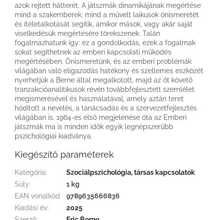
azok rejtett hátterét. A játszmák dinamikájának megértése
mind a szakemberek, mind a művelt laikusok önismeretét
és ítéletalkotását segítik, amikor mások, vagy akár saját
viselkedésük megértésére törekszenek. Talán
fogalmazhatunk így: ez a gondolkodás, ezek a fogalmak
sokat segíthetnek az emberi kapcsolati működés
megértésében. Önismeretünk, és az emberi problémák
világában való eligazodás hatékony és szellemes eszközét
nyerhetjük a Berne által megalkotott, majd az őt követő
tranzakcióanalitikusok révén továbbfejlesztett szemlélet
megismerésével és használatával, amely aztán teret
hódított a nevelés, a tanácsadás és a szervezetfejlesztés
világában is. 1964-es első megjelenése óta az Emberi
játszmák ma is minden idők egyik legnépszerűbb
pszichológiai kiadványa.
Kiegészítő paraméterek
Kategória
:
Szociálpszichológia, társas kapcsolatok
Súly
:
1 kg
EAN vonalkód
:
9789635666836
Kiadási év
:
2025
Szerző
:
Eric Berne