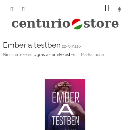
Ugrás
KOSÁ
a
fő
tartalomhoz
Ember a testben
22-349226
A
Nincs értékelés
Ugrás az értékeléshez
Márka:
none
termék
átlagos
értékelése
5-
ből
0,0
csillag.