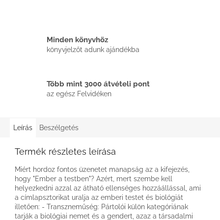
Minden könyvhöz
könyvjelzőt adunk ajándékba
Több mint 3000 átvételi pont
az egész Felvidéken
Leírás
Beszélgetés
Termék részletes leírása
Miért hordoz fontos üzenetet manapság az a kifejezés,
hogy "Ember a testben"? Azért, mert szembe kell
helyezkedni azzal az átható ellenséges hozzáállással, ami
a címlapsztorikat uralja az emberi testet és biológiát
illetően: - Transzneműség: Pártolói külön kategóriának
tarják a biológiai nemet és a gendert, azaz a társadalmi