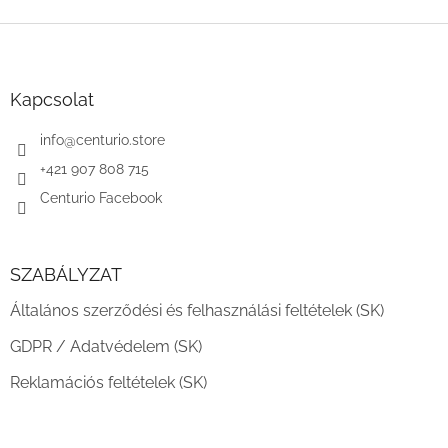
L
á
b
l
Kapcsolat
é
c
info
@
centurio.store
+421 907 808 715
Centurio Facebook
SZABÁLYZAT
Általános szerződési és felhasználási feltételek (SK)
GDPR / Adatvédelem (SK)
Reklamációs feltételek (SK)