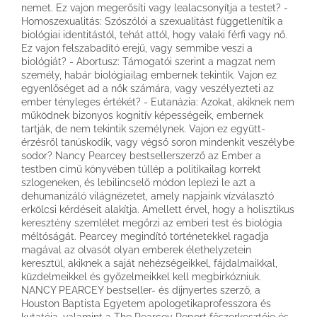
nemet. Ez vajon megerősíti vagy lealacsonyítja a testet? -
Homoszexualitás: Szószólói a szexualitást függetlenítik a
biológiai identitástól, tehát attól, hogy valaki férfi vagy nő.
Ez vajon felszabadító erejű, vagy semmibe veszi a
biológiát? - Abortusz: Támogatói szerint a magzat nem
személy, habár biológiailag embernek tekintik. Vajon ez
egyenlőséget ad a nők számára, vagy veszélyezteti az
ember tényleges értékét? - Eutanázia: Azokat, akiknek nem
működnek bizonyos kognitív képességeik, embernek
tartják, de nem tekintik személynek. Vajon ez együtt­
érzésről tanúskodik, vagy végső soron mindenkit veszélybe
sodor? Nancy Pearcey bestsellerszerző az Ember a
testben című könyvében túllép a politikailag korrekt
szlogeneken, és lebilincselő módon leplezi le azt a
dehumanizáló világnézetet, amely napjaink vízválasztó
erkölcsi kérdéseit alakítja. Amellett érvel, hogy a holisztikus
keresztény szemlélet megőrzi az emberi test és biológia
méltóságát. Pearcey megindító történetekkel ragadja
magával az olvasót olyan emberek élethelyzetein
keresztül, akiknek a saját nehézségeikkel, fájdalmaikkal,
küzdelmeikkel és győzelmeikkel kell megbirkózniuk.
NANCY PEARCEY bestseller- és díjnyertes szerző, a
Houston Baptista Egyetem apologetikaprofesszora és
kutatója, valamint a The Pearcey Report főszerkesztője és