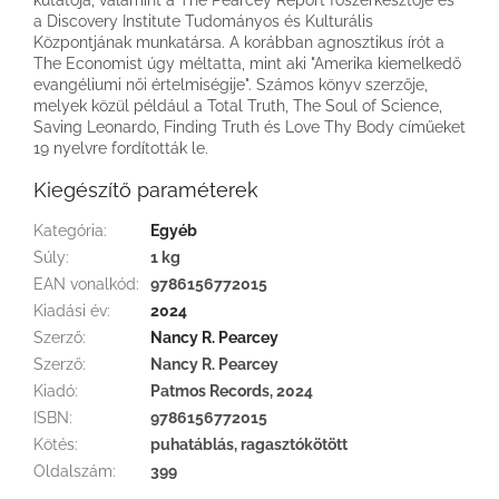
a Discovery Institute Tudományos és Kulturális
Központjának munkatársa. A korábban agnosztikus írót a
The Economist úgy méltatta, mint aki "Amerika kiemelkedő
evangéliumi női értelmiségije". Számos könyv szerzője,
melyek közül például a Total Truth, The Soul of Science,
Saving Leonardo, Finding Truth és Love Thy Body címűeket
19 nyelvre fordították le.
Kiegészítő paraméterek
Kategória
:
Egyéb
Súly
:
1 kg
EAN vonalkód
:
9786156772015
Kiadási év
:
2024
Szerző
:
Nancy R. Pearcey
Szerző
:
Nancy R. Pearcey
Kiadó
:
Patmos Records, 2024
ISBN
:
9786156772015
Kötés
:
puhatáblás, ragasztókötött
Oldalszám
:
399