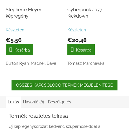
Stephenie Meyer -
Cyberpunk 2077:
képregény
Kickdown
Készleten
Készleten
€5,56
€20,48
Kosárba
Kosárba
Burton Ryan; Macneil Dave
Tomasz Marchewka
ÖSSZES KAPCSOLÓDÓ TERMÉK MEGJELENÍTÉSE
Leírás
Hasonló (8)
Beszélgetés
Termék részletes leírása
Új képregénysorozat kedvenc szuperhőseiddel a