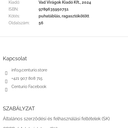
Kiadó
:
Vad Virágok Kiadó Kft., 2024
ISBN
:
9789635950751
Kötés
:
puhatáblás, ragasztókötött
Oldalszám
:
56
L
á
b
l
Kapcsolat
é
c
info
@
centurio.store
+421 907 808 715
Centurio Facebook
SZABÁLYZAT
Általános szerződési és felhasználási feltételek (SK)