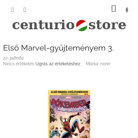
Ugrás
KOSÁ
a
fő
tartalomhoz
Első Marvel-gyűjteményem 3.
22-348082
A
Nincs értékelés
Ugrás az értékeléshez
Márka:
none
termék
átlagos
értékelése
5-
ből
0,0
csillag.