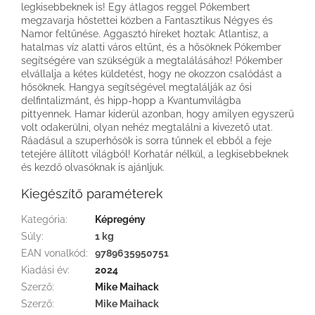
legkisebbeknek is! Egy átlagos reggel Pókembert
megzavarja hőstettei közben a Fantasztikus Négyes és
Namor feltűnése. Aggasztó híreket hoztak: Atlantisz, a
hatalmas víz alatti város eltűnt, és a hősöknek Pókember
segítségére van szükségük a megtalálásához! Pókember
elvállalja a kétes küldetést, hogy ne okozzon csalódást a
hősöknek. Hangya segítségével megtalálják az ősi
delfintalizmánt, és hipp-hopp a Kvantumvilágba
pittyennek. Hamar kiderül azonban, hogy amilyen egyszerű
volt odakerülni, olyan nehéz megtalálni a kivezető utat.
Ráadásul a szuperhősök is sorra tűnnek el ebből a feje
tetejére állított világból! Korhatár nélkül, a legkisebbeknek
és kezdő olvasóknak is ajánljuk.
Kiegészítő paraméterek
Kategória
:
Képregény
Súly
:
1 kg
EAN vonalkód
:
9789635950751
Kiadási év
:
2024
Szerző
:
Mike Maihack
Szerző
:
Mike Maihack