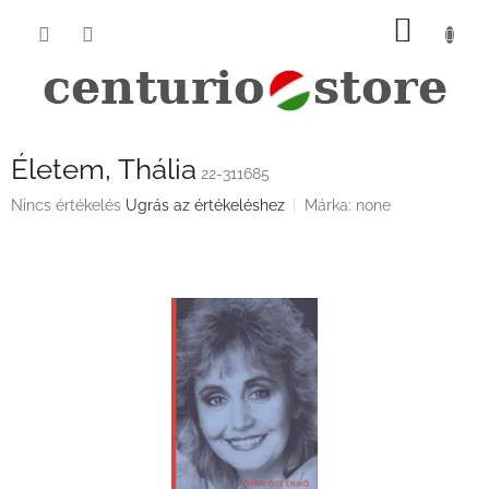
Ugrás
KOSÁ
a
fő
tartalomhoz
Életem, Thália
22-311685
A
Nincs értékelés
Ugrás az értékeléshez
Márka:
none
termék
átlagos
értékelése
5-
ből
0,0
csillag.