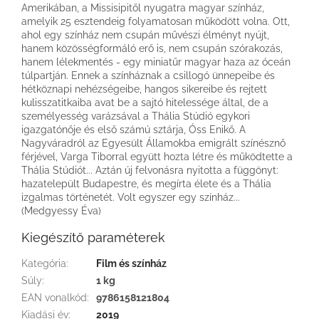
Amerikában, a Missisipitől nyugatra magyar színház,
amelyik 25 esztendeig folyamatosan működött volna. Ott,
ahol egy színház nem csupán művészi élményt nyújt,
hanem közösségformáló erő is, nem csupán szórakozás,
hanem lélekmentés - egy miniatűr magyar haza az óceán
túlpartján. Ennek a színháznak a csillogó ünnepeibe és
hétköznapi nehézségeibe, hangos sikereibe és rejtett
kulisszatitkaiba avat be a sajtó hitelessége által, de a
személyesség varázsával a Thália Stúdió egykori
igazgatónője és első számú sztárja, Óss Enikő. A
Nagyváradról az Egyesült Államokba emigrált színésznő
férjével, Varga Tiborral együtt hozta létre és működtette a
Thália Stúdiót... Aztán új felvonásra nyitotta a függönyt:
hazatelepült Budapestre, és megírta élete és a Thália
izgalmas történetét. Volt egyszer egy színház...
(Medgyessy Éva)
Kiegészítő paraméterek
Kategória
:
Film és színház
Súly
:
1 kg
EAN vonalkód
:
9786158121804
Kiadási év
:
2019