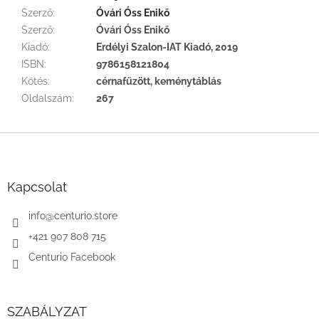
Szerző
:
Óvári Óss Enikő
Szerző
:
Óvári Óss Enikő
Kiadó
:
Erdélyi Szalon-IAT Kiadó, 2019
ISBN
:
9786158121804
Kötés
:
cérnafűzött, keménytáblás
Oldalszám
:
267
L
á
b
l
Kapcsolat
é
c
info
@
centurio.store
+421 907 808 715
Centurio Facebook
SZABÁLYZAT