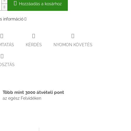
Hozzáadás a kosárhoz
s információ
MTATÁS
KÉRDÉS
NYOMON KÖVETÉS
OSZTÁS
Több mint 3000 átvételi pont
az egész Felvidéken