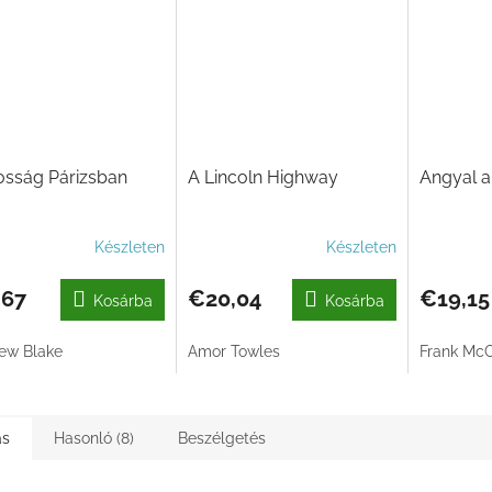
osság Párizsban
A Lincoln Highway
Angyal a
Készleten
Készleten
,67
€20,04
€19,15
Kosárba
Kosárba
ew Blake
Amor Towles
Frank McC
ás
Hasonló (8)
Beszélgetés