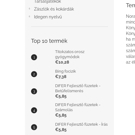
Társasjátékok
Ter
Zászlók és kokárdák
Nora
Idegen nyelvű
mind
Köny
Köny
ha m
Top 10 termék
szám
szám
Titokzatos orosz
vála
gyógymódok
€10,28
az é
Bing focizik
€7,38
DIFER Fejlesztő füzetek -
Betűfelismerés
€5,85
DIFER Fejlesztő füzetek -
Számolás
€5,85
DIFER Fejlesztő füzetek - Írás
€5,85