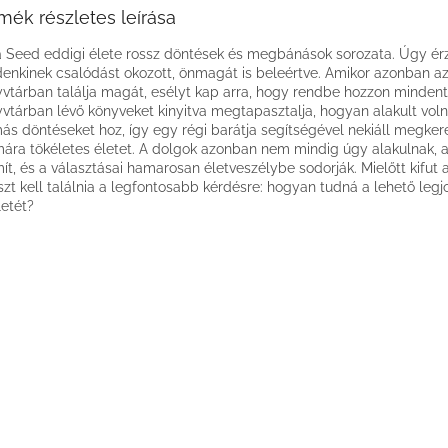
mék részletes leírása
 Seed eddigi élete rossz döntések és megbánások sorozata. Úgy érz
enkinek csalódást okozott, önmagát is beleértve. Amikor azonban az
vtárban találja magát, esélyt kap arra, hogy rendbe hozzon mindent.
vtárban lévő könyveket kinyitva megtapasztalja, hogyan alakult voln
ás döntéseket hoz, így egy régi barátja segítségével nekiáll megker
ára tökéletes életet. A dolgok azonban nem mindig úgy alakulnak, 
ít, és a választásai hamarosan életveszélybe sodorják. Mielőtt kifut a
szt kell találnia a legfontosabb kérdésre: hogyan tudná a lehető legj
letét?