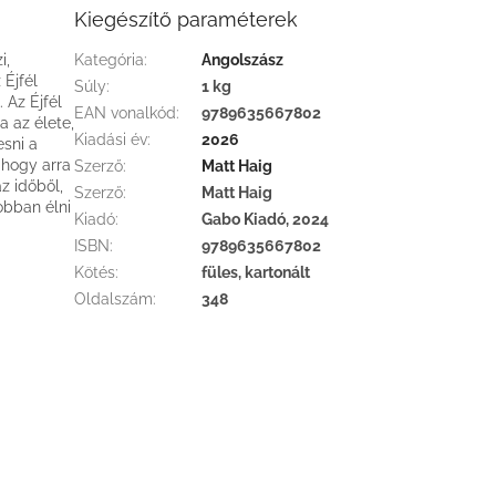
Kiegészítő paraméterek
i,
Kategória
:
Angolszász
 Éjfél
Súly
:
1 kg
 Az Éjfél
EAN vonalkód
:
9789635667802
a az élete,
Kiadási év
:
2026
esni a
ahogy arra
Szerző
:
Matt Haig
z időből,
Szerző
:
Matt Haig
obban élni
Kiadó
:
Gabo Kiadó, 2024
ISBN
:
9789635667802
Kötés
:
füles, kartonált
Oldalszám
:
348