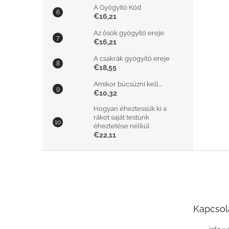
A Gyógyító Kód
€16,21
Az ősök gyógyító ereje
€16,21
A csakrák gyógyító ereje
€18,55
Amikor búcsúzni kell...
€10,32
Hogyan éheztessük ki a
rákot saját testünk
éheztetése nélkül
€22,11
L
á
b
l
é
Kapcsol
c