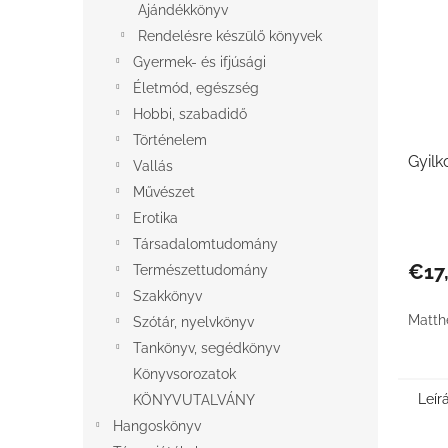
Ajándékkönyv
Rendelésre készülő könyvek
Gyermek- és ifjúsági
Életmód, egészség
Hobbi, szabadidő
Történelem
Gyilk
Vallás
Művészet
Erotika
Társadalomtudomány
€17
Természettudomány
Szakkönyv
Matth
Szótár, nyelvkönyv
Tankönyv, segédkönyv
Könyvsorozatok
Leír
KÖNYVUTALVÁNY
Hangoskönyv