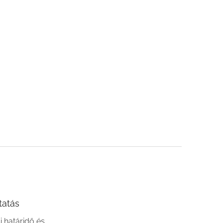
tatás
si határidő és