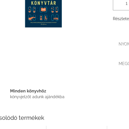
Részlete
NYO
MEG
Minden könyvhöz
könyvjelzőt adunk ajándékba
solódó termékek