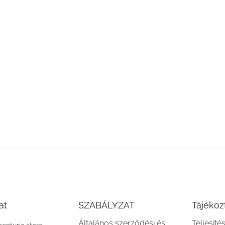
at
SZABÁLYZAT
Tájékoz
Általános szerződési és
Teljesíté