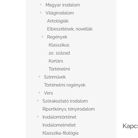
l
Magyar irodalom
Világirodalom
Antológiák
Elbeszélések, novellák
Regények
Klasszikus
20. század
Kortárs
Történelmi
Színművek
Történelmi regények
Vers
Szórakoztató irodalom
Riportkönyv, tényirodalom
Irodalomtörténet
Kapc
Irodalomelmélet
Klasszika-filológia