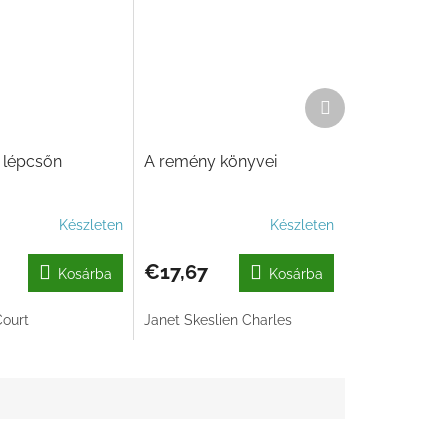
Következő
termék
 lépcsőn
A remény könyvei
Készleten
Készleten
€17,67
Kosárba
Kosárba
ourt
Janet Skeslien Charles