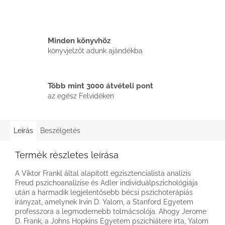
Minden könyvhöz
könyvjelzőt adunk ajándékba
Több mint 3000 átvételi pont
az egész Felvidéken
Leírás
Beszélgetés
Termék részletes leírása
A Viktor Frankl által alapított egzisztencialista analízis
Freud pszichoanalízise és Adler individuálpszichológiája
után a harmadik legjelentősebb bécsi pszichoterápiás
irányzat, amelynek Irvin D. Yalom, a Stanford Egyetem
professzora a legmodernebb tolmácsolója. Ahogy Jerome
D. Frank, a Johns Hopkins Egyetem pszichiátere írta, Yalom