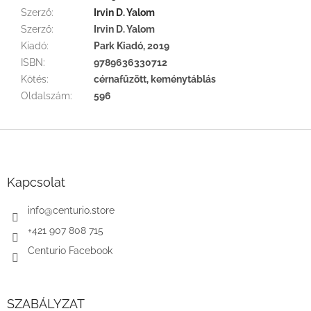
Szerző
:
Irvin D. Yalom
Szerző
:
Irvin D. Yalom
Kiadó
:
Park Kiadó, 2019
ISBN
:
9789636330712
Kötés
:
cérnafűzött, keménytáblás
Oldalszám
:
596
L
á
b
l
Kapcsolat
é
c
info
@
centurio.store
+421 907 808 715
Centurio Facebook
SZABÁLYZAT