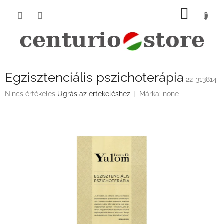
Ugrás
KOSÁ
a
fő
tartalomhoz
Egzisztenciális pszichoterápia
22-313814
A
Nincs értékelés
Ugrás az értékeléshez
Márka:
none
termék
átlagos
értékelése
5-
ből
0,0
csillag.