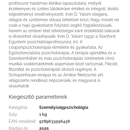
professzor hatalmas klinikai tapasztalata, melyet
érzékenyen és széles látókörűen értékel és integrál, kiváló
teljesítményt eredményezett. Irvin D. Yalom elegáns,
világos és szellemes stílusa lehetővé teszi, hogy művét ne
csak a napi gyakorlatot folytató segítő foglalkozásúak,
hanem az emberi élet lehetőségei iránt érdeklődő laikusok
is élvezettel olvashassák. Irvin D. Yalom (1931) a Stanford
Egyetem pszichiátriaprofesszora, író. A
csoportpszichoterápia elmélete és gyakorlata, Az
Egzisztencialista pszichoterápia, A terápia ajándéka és a
Szerelemhóhér és más pszichoterápiás történetek című
munkái szakterületének alapművei közé tartoznak. Fikciót,
filozófiát és pszichoterápiát ötvöző regényei, A
Schopenhauer-terápia és az Amikor Nietzsche sírt
világszerte rendkívül népszerűek, és magyarul is
olvashatók
Kiegészítő paraméterek
Kategória
:
Személyiségpszichológia
Súly
:
1 kg
EAN vonalkód
:
9789633556436
Kiadási év
:
2025