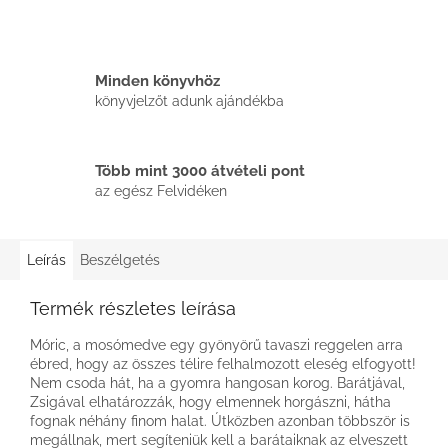
Minden könyvhöz
könyvjelzőt adunk ajándékba
Több mint 3000 átvételi pont
az egész Felvidéken
Leírás
Beszélgetés
Termék részletes leírása
Móric, a mosómedve egy gyönyörű tavaszi reggelen arra
ébred, hogy az összes télire felhalmozott eleség elfogyott!
Nem csoda hát, ha a gyomra hangosan korog. Barátjával,
Zsigával elhatározzák, hogy elmennek horgászni, hátha
fognak néhány finom halat. Útközben azonban többször is
megállnak, mert segíteniük kell a barátaiknak az elveszett