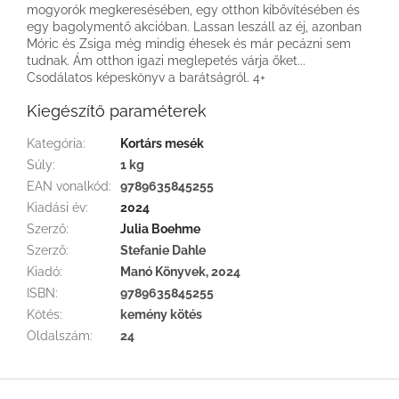
mogyorók megkeresésében, egy otthon kibővítésében és
egy bagolymentő akcióban. Lassan leszáll az éj, azonban
Móric és Zsiga még mindig éhesek és már pecázni sem
tudnak. Ám otthon igazi meglepetés várja őket...
Csodálatos képeskönyv a barátságról. 4+
Kiegészítő paraméterek
Kategória
:
Kortárs mesék
Súly
:
1 kg
EAN vonalkód
:
9789635845255
Kiadási év
:
2024
Szerző
:
Julia Boehme
Szerző
:
Stefanie Dahle
Kiadó
:
Manó Könyvek, 2024
ISBN
:
9789635845255
Kötés
:
kemény kötés
Oldalszám
:
24
L