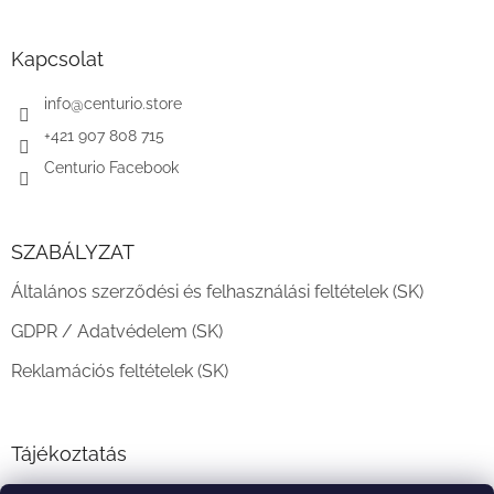
á
b
l
Kapcsolat
é
c
info
@
centurio.store
+421 907 808 715
Centurio Facebook
SZABÁLYZAT
Általános szerződési és felhasználási feltételek (SK)
GDPR / Adatvédelem (SK)
Reklamációs feltételek (SK)
Tájékoztatás
Teljesítési határidő és szállítási feltételek