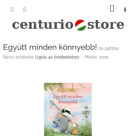
Ugrás
KOSÁ
a
fő
tartalomhoz
Együtt minden könnyebb!
22-348704
A
Nincs értékelés
Ugrás az értékeléshez
Márka:
none
termék
átlagos
értékelése
5-
ből
0,0
csillag.