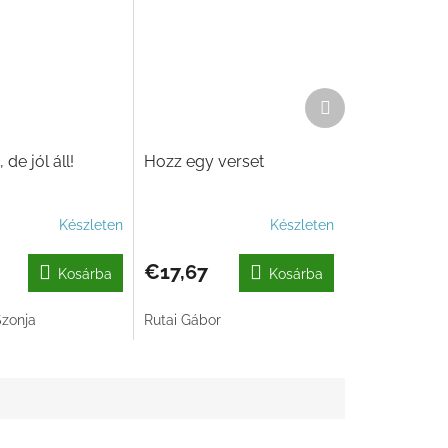
Következő
termék
 de jól áll!
Hozz egy verset
Készleten
Készleten
€17,67
Kosárba
Kosárba
zonja
Rutai Gábor