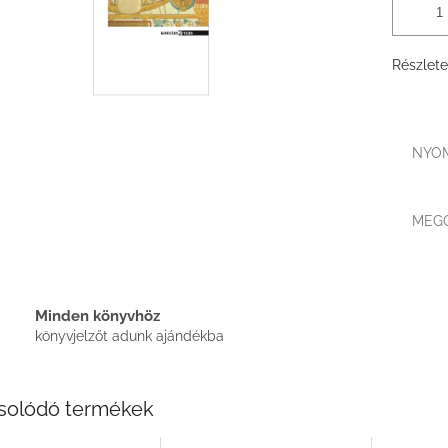
Részlete
NYO
MEG
Minden könyvhöz
könyvjelzőt adunk ajándékba
solódó termékek