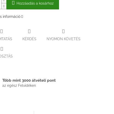
Hozzáadás a kosárhoz
s információ
MTATÁS
KÉRDÉS
NYOMON KÖVETÉS
OSZTÁS
Több mint 3000 átvételi pont
az egész Felvidéken