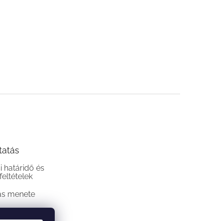
tatás
si határidő és
 feltételek
ás menete