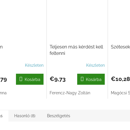
án
Teljesen más kérdést kell
Szétesek,
feltenni
Készleten
Készleten
,79
€9,73
€10,28
Kosárba
Kosárba
Anna
Ferencz-Nagy Zoltán
Magócsi S
ás
Hasonló (8)
Beszélgetés