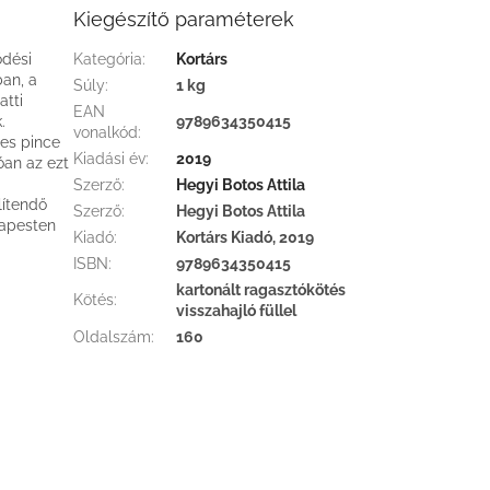
Kiegészítő paraméterek
ődési
Kategória
:
Kortárs
ban, a
Súly
:
1 kg
atti
EAN
.
9789634350415
vonalkód
:
des pince
Kiadási év
:
2019
óan az ezt
Szerző
:
Hegyi Botos Attila
lítendő
Szerző
:
Hegyi Botos Attila
dapesten
Kiadó
:
Kortárs Kiadó, 2019
ISBN
:
9789634350415
kartonált ragasztókötés
Kötés
:
visszahajló füllel
Oldalszám
:
160