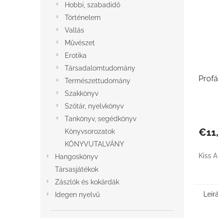
Hobbi, szabadidő
Történelem
Vallás
Művészet
Erotika
Társadalomtudomány
Prof
Természettudomány
Szakkönyv
Szótár, nyelvkönyv
Tankönyv, segédkönyv
€11
Könyvsorozatok
KÖNYVUTALVÁNY
Kiss 
Hangoskönyv
Társasjátékok
Zászlók és kokárdák
Leír
Idegen nyelvű