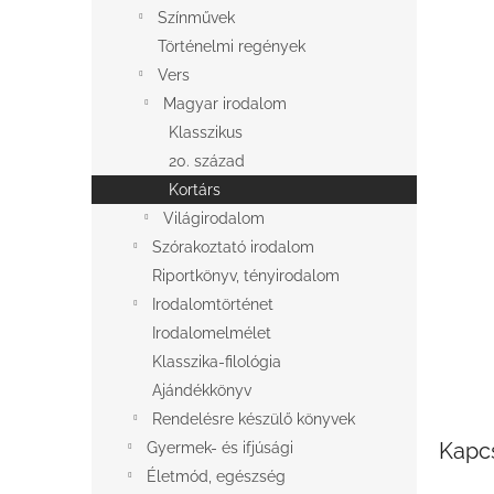
l
Színművek
Történelmi regények
Vers
Magyar irodalom
Klasszikus
20. század
Kortárs
Világirodalom
Szórakoztató irodalom
Riportkönyv, tényirodalom
Irodalomtörténet
Irodalomelmélet
Klasszika-filológia
Ajándékkönyv
Rendelésre készülő könyvek
Kapc
Gyermek- és ifjúsági
Életmód, egészség