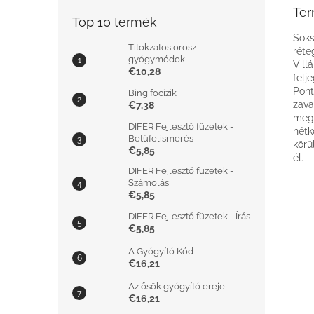
Ter
Top 10 termék
Soks
Titokzatos orosz
réte
gyógymódok
Vill
€10,28
felj
Pont
Bing focizik
zava
€7,38
mege
DIFER Fejlesztő füzetek -
hétk
Betűfelismerés
körü
€5,85
él.
DIFER Fejlesztő füzetek -
Számolás
€5,85
DIFER Fejlesztő füzetek - Írás
€5,85
A Gyógyító Kód
€16,21
Az ősök gyógyító ereje
€16,21