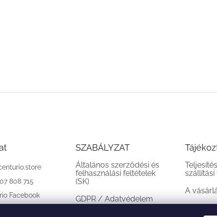
at
SZABÁLYZAT
Tájékoz
Általános szerződési és
Teljesíté
centurio.store
felhasználási feltételek
szállítási
(SK)
907 808 715
A vásárl
rio Facebook
GDPR / Adatvédelem
(SK)