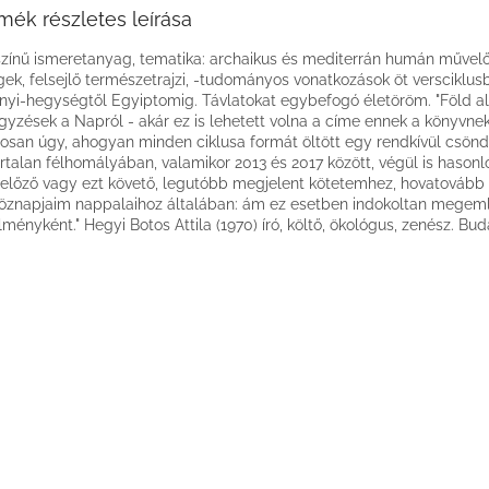
mék részletes leírása
zínű ismeretanyag, tematika: archaikus és mediterrán humán művel
gek, felsejlő természetrajzi, -tudományos vonatkozások öt versciklus
ányi-hegységtől Egyiptomig. Távlatokat egybefogó életöröm. "Föld al
egyzések a Napról - akár ez is lehetett volna a címe ennek a könyvnek
osan úgy, ahogyan minden ciklusa formát öltött egy rendkívül csön
rtalan félhomályában, valamikor 2013 és 2017 között, végül is hasonl
lőző vagy ezt követő, legutóbb megjelent kötetemhez, hovatovább
öznapjaim nappalaihoz általában: ám ez esetben indokoltan megem
lményként." Hegyi Botos Attila (1970) író, költő, ökológus, zenész. Bu