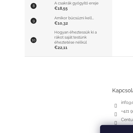
A csakrák gyógyító ereje
€18,55
Amikor búcsúzni kell...
€10,32
Hogyan éheztessük ki a
rákot saját testünk
éheztetése nélkül
€22,11
L
á
b
l
é
Kapcsol
c
info
@
+421 
Centu