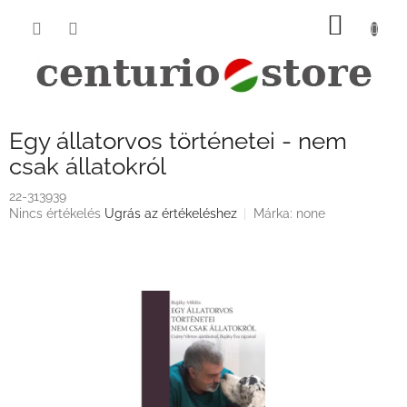
Ugrás
KOSÁ
a
fő
tartalomhoz
Egy állatorvos történetei - nem
csak állatokról
22-313939
A
Nincs értékelés
Ugrás az értékeléshez
Márka:
none
termék
átlagos
értékelése
5-
ből
0,0
csillag.