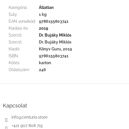
Kategória
:
Állattan
Súly
:
1 kg
EAN vonalkód
:
9786155803741
Kiadási év
:
2019
Szerző
:
Dr. Bujáky Miklós
Szerző
:
Dr. Bujáky Miklós
Kiadó
:
Könyv Guru, 2019
ISBN
:
9786155803741
Kötés
:
karton
Oldalszám
:
246
L
á
b
l
Kapcsolat
é
c
info
@
centurio.store
+421 907 808 715