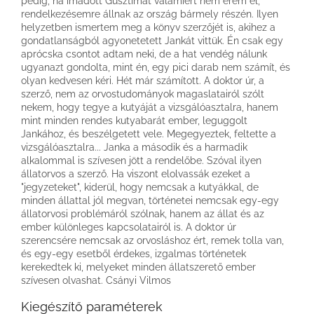
pedig, ha imádott Gusztimat valamiért nem érem el,
rendelkezésemre állnak az ország bármely részén. Ilyen
helyzetben ismertem meg a könyv szerzőjét is, akihez a
gondatlanságból agyonetetett Jankát vittük. Én csak egy
aprócska csontot adtam neki, de a hat vendég nálunk
ugyanazt gondolta, mint én, egy pici darab nem számít, és
olyan kedvesen kéri. Hét már számított. A doktor úr, a
szerző, nem az orvostudományok magaslatairól szólt
nekem, hogy tegye a kutyáját a vizsgálóasztalra, hanem
mint minden rendes kutyabarát ember, leguggolt
Jankához, és beszélgetett vele. Megegyeztek, feltette a
vizsgálóasztalra... Janka a második és a harmadik
alkalommal is szívesen jött a rendelőbe. Szóval ilyen
állatorvos a szerző. Ha viszont elolvassák ezeket a
"jegyzeteket", kiderül, hogy nemcsak a kutyákkal, de
minden állattal jól megvan, történetei nemcsak egy-egy
állatorvosi problémáról szólnak, hanem az állat és az
ember különleges kapcsolatairól is. A doktor úr
szerencsére nemcsak az orvosláshoz ért, remek tolla van,
és egy-egy esetből érdekes, izgalmas történetek
kerekedtek ki, melyeket minden állatszerető ember
szívesen olvashat. Csányi Vilmos
Kiegészítő paraméterek