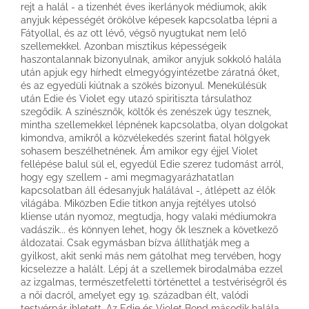
rejt a halál - a tizenhét éves ikerlányok médiumok, akik
anyjuk képességét örökölve képesek kapcsolatba lépni a
Fátyollal, és az ott lévő, végső nyugtukat nem lelő
szellemekkel. Azonban misztikus képességeik
haszontalannak bizonyulnak, amikor anyjuk sokkoló halála
után apjuk egy hírhedt elmegyógyintézetbe záratná őket,
és az egyedüli kiútnak a szökés bizonyul. Menekülésük
után Edie és Violet egy utazó spiritiszta társulathoz
szegődik. A színésznők, költők és zenészek úgy tesznek,
mintha szellemekkel lépnének kapcsolatba, olyan dolgokat
kimondva, amikről a közvélekedés szerint fiatal hölgyek
sohasem beszélhetnének. Ám amikor egy éjjel Violet
fellépése balul sül el, egyedül Edie szerez tudomást arról,
hogy egy szellem - ami megmagyarázhatatlan
kapcsolatban áll édesanyjuk halálával -, átlépett az élők
világába. Miközben Edie titkon anyja rejtélyes utolsó
kliense után nyomoz, megtudja, hogy valaki médiumokra
vadászik... és könnyen lehet, hogy ők lesznek a következő
áldozatai. Csak egymásban bízva állíthatják meg a
gyilkost, akit senki más nem gátolhat meg tervében, hogy
kicselezze a halált. Lépj át a szellemek birodalmába ezzel
az izgalmas, természetfeletti történettel a testvériségről és
a női dacról, amelyet egy 19. században élt, valódi
testvérpár ihletett. Az Edie és Violet Bond második halála