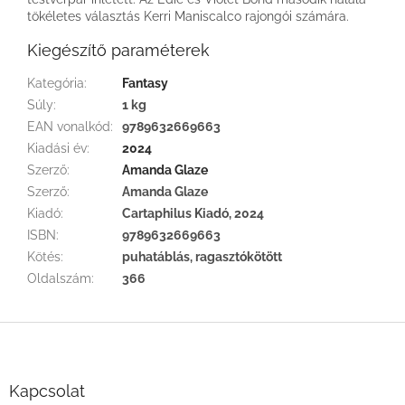
tökéletes választás Kerri Maniscalco rajongói számára.
Kiegészítő paraméterek
Kategória
:
Fantasy
Súly
:
1 kg
EAN vonalkód
:
9789632669663
Kiadási év
:
2024
Szerző
:
Amanda Glaze
Szerző
:
Amanda Glaze
Kiadó
:
Cartaphilus Kiadó, 2024
ISBN
:
9789632669663
Kötés
:
puhatáblás, ragasztókötött
Oldalszám
:
366
L
á
b
l
Kapcsolat