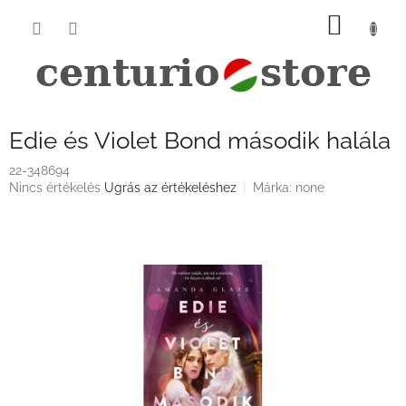
Ugrás
KOSÁ
a
fő
tartalomhoz
Edie és Violet Bond második halála
22-348694
A
Nincs értékelés
Ugrás az értékeléshez
Márka:
none
termék
átlagos
értékelése
5-
ből
0,0
csillag.