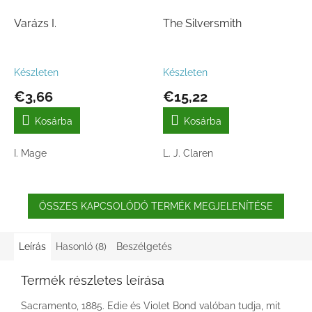
Varázs I.
The Silversmith
Készleten
Készleten
€3,66
€15,22
Kosárba
Kosárba
I. Mage
L. J. Claren
ÖSSZES KAPCSOLÓDÓ TERMÉK MEGJELENÍTÉSE
Leírás
Hasonló (8)
Beszélgetés
Termék részletes leírása
Sacramento, 1885. Edie és Violet Bond valóban tudja, mit