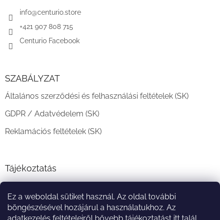
é
c
info
@
centurio.store
+421 907 808 715
Centurio Facebook
SZABÁLYZAT
Általános szerződési és felhasználási feltételek (SK)
GDPR / Adatvédelem (SK)
Reklamációs feltételek (SK)
Tájékoztatás
Teljesítési határidő és szállítási feltételek
Ez a weboldal sütiket használ. Az oldal további
A vásárlás menete
böngészésével hozájárul a használatukhoz. Az
adatkezelés feltételeiről bővebb tájékoztatást
itt
talál.