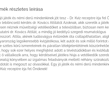
mék részletes leírása
jó játék és némi derű mindenkinek jót tesz - Dr. Kvíz receptre írja fel
 lebilincselő kérdés dr. Kovács Attilától Azoknak, akik szeretik a játé
esen néznek műveltségi vetélkedőket a televízióban, biztosan nem ke
tatni dr. Kovács Attilát, a mindig jó kedélyű szegedi reumatológus
esszort. Attila, akinek tudásvágya évtizedek óta csillapíthatatlan, al
arország legsikeresebb kvízjátékosa, két autót és sok millió forintot 
e széles körű ismereteinek és páratlan lélekjelenlétének köszönhető
, hogy sok ezer helyes megfejtést adott a tévéstúdiókban és kvízklu
 ő vállalkozik arra, hogy kérdéseivel játékra hívja a vetélkedők szerel
natúj könyvében az izgalmas feladványok mellett néhány szórakozt
dotát is megoszt az olvasókkal. Egy jó játék és némi derű mindenkine
. Kvíz receptre írja fel Önöknek!