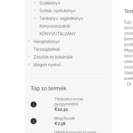
Szakkönyv
Ter
Szótár, nyelvkönyv
Tankönyv, segédkönyv
Egy 
Könyvsorozatok
2000
szív
KÖNYVUTALVÁNY
bemu
Hangoskönyv
prof
Társasjátékok
Magy
össz
Zászlók és kokárdák
után
Idegen nyelvű
most
Vado
anek
- Dr
Top 10 termék
Titokzatos orosz
gyógymódok
€10,32
Bing focizik
€7,38
DIFER Fejlesztő füzetek -