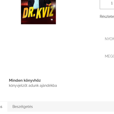
Részlete
NYO
MEG
Minden könyvhöz
könyvjelzőt adunk ajándékba
ás
Beszélgetés