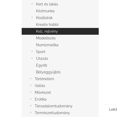
l
Kert és lakás
Kézimunka
Kisállatok
Kreatív hobbi
Kvíz, rejtvény
Modellezés
Numizmatika
Sport
Utazás
Egyéb
Bélyeggyűjtés
Történelem
Vallás
Művészet
Erotika
Társadalomtudomány
Leír
Természettudomány