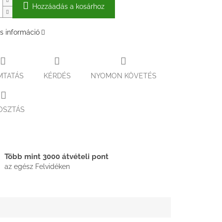
Hozzáadás a kosárhoz
s információ
MTATÁS
KÉRDÉS
NYOMON KÖVETÉS
OSZTÁS
Több mint 3000 átvételi pont
az egész Felvidéken