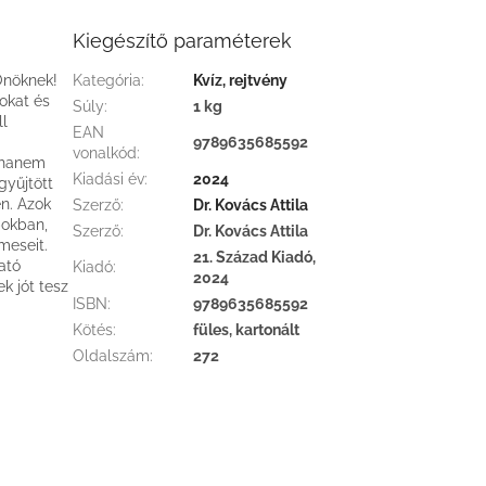
Kiegészítő paraméterek
 Önöknek!
Kategória
:
Kvíz, rejtvény
kokat és
Súly
:
1 kg
ll
EAN
9789635685592
vonalkód
:
ighanem
Kiadási év
:
2024
gyűjtött
en. Azok
Szerző
:
Dr. Kovács Attila
bokban,
Szerző
:
Dr. Kovács Attila
meseit.
21. Század Kiadó,
ató
Kiadó
:
2024
k jót tesz
ISBN
:
9789635685592
Kötés
:
füles, kartonált
Oldalszám
:
272