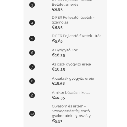
Betűfelismerés
€5,85
DIFER Fejlesztő füzetek -
Számolás
€5,85
DIFER Fejlesztő füzetek - Írás
€5,85
A Gyógyító Kód
€16,25
Az ősök gyógyító ereje
€16,25
A csakrák gyógyító ereje
€18,58
Amikor búcsúzni kell...
€10,35
Olvasom és értem -
Szövegértést fejlesztő
gyakorlatok - 3. osztály
€5,51