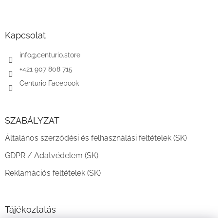
L
á
b
l
Kapcsolat
é
c
info
@
centurio.store
+421 907 808 715
Centurio Facebook
SZABÁLYZAT
Általános szerződési és felhasználási feltételek (SK)
GDPR / Adatvédelem (SK)
Reklamációs feltételek (SK)
Tájékoztatás