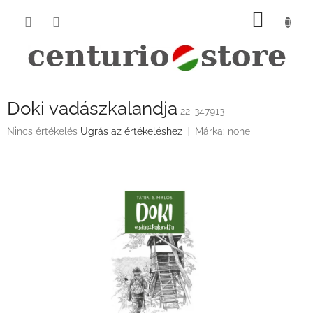
Ugrás
KOSÁ
a
fő
tartalomhoz
Doki vadászkalandja
22-347913
A
Nincs értékelés
Ugrás az értékeléshez
Márka:
none
termék
átlagos
értékelése
5-
ből
0,0
csillag.