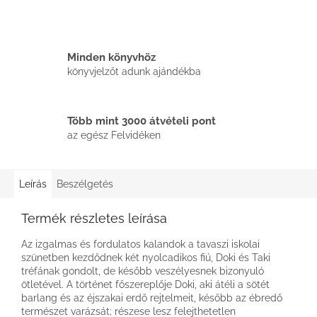
Minden könyvhöz
könyvjelzőt adunk ajándékba
Több mint 3000 átvételi pont
az egész Felvidéken
Leírás
Beszélgetés
Termék részletes leírása
Az izgalmas és fordulatos kalandok a tavaszi iskolai
szünetben kezdődnek két nyolcadikos fiú, Doki és Taki
tréfának gondolt, de később veszélyesnek bizonyuló
ötletével. A történet főszereplője Doki, aki átéli a sötét
barlang és az éjszakai erdő rejtelmeit, később az ébredő
természet varázsát; részese lesz felejthetetlen