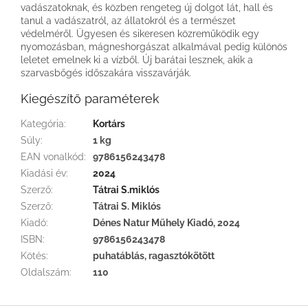
vadászatoknak, és közben rengeteg új dolgot lát, hall és
tanul a vadászatról, az állatokról és a természet
védelméről. Ügyesen és sikeresen közreműködik egy
nyomozásban, mágneshorgászat alkalmával pedig különös
leletet emelnek ki a vízből. Új barátai lesznek, akik a
szarvasbőgés időszakára visszavárják.
Kiegészítő paraméterek
Kategória
:
Kortárs
Súly
:
1 kg
EAN vonalkód
:
9786156243478
Kiadási év
:
2024
Szerző
:
Tátrai S.miklós
Szerző
:
Tátrai S. Miklós
Kiadó
:
Dénes Natur Műhely Kiadó, 2024
ISBN
:
9786156243478
Kötés
:
puhatáblás, ragasztókötött
Oldalszám
:
110