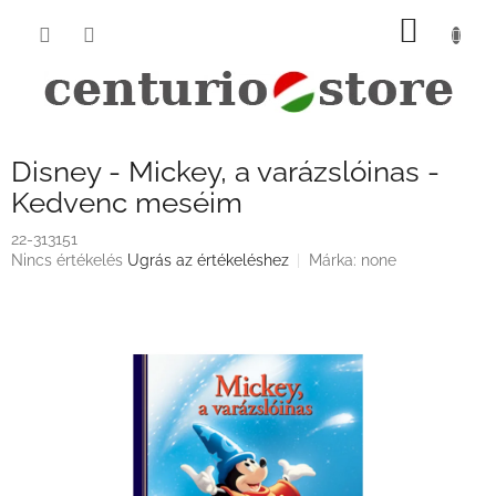
Ugrás
KOSÁ
a
fő
tartalomhoz
Disney - Mickey, a varázslóinas -
Kedvenc meséim
22-313151
A
Nincs értékelés
Ugrás az értékeléshez
Márka:
none
termék
átlagos
értékelése
5-
ből
0,0
csillag.