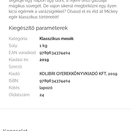
segédje egy napon úgy dönt, a fejére teszi gazdája
mágikus süvegét. De vajon sikerül megbirkózni egy ilyen
kicsi egérnek a varázsigékkel? Olvasd el és éld át Mickey
egér klasszikus történetét!
Kiegészítő paraméterek
Kategória
:
Klasszikus mesék
Súly
:
1 kg
EAN vonalkód
:
9789634374404
Kiadási év
:
2019
Szerző
:
Kiadó
:
KOLIBRI GYEREKKÖNYVKIADÓ KFT, 2019
ISBN
:
9789634374404
Kötés
:
lapozó
Oldalszám
:
24
L
á
b
l