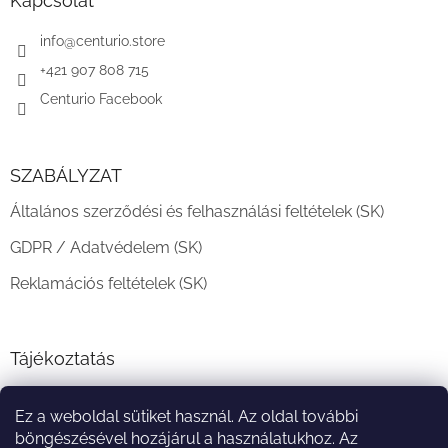
Kapcsolat
é
c
info
@
centurio.store
+421 907 808 715
Centurio Facebook
SZABÁLYZAT
Általános szerződési és felhasználási feltételek (SK)
GDPR / Adatvédelem (SK)
Reklamációs feltételek (SK)
Tájékoztatás
Teljesítési határidő és szállítási feltételek
Ez a weboldal sütiket használ. Az oldal további
A vásárlás menete
böngészésével hozájárul a használatukhoz. Az