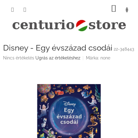
Ugrás
KOSÁ
a
fő
tartalomhoz
Disney - Egy évszázad csodái
22-348443
A
Nincs értékelés
Ugrás az értékeléshez
Márka:
none
termék
átlagos
értékelése
5-
ből
0,0
csillag.