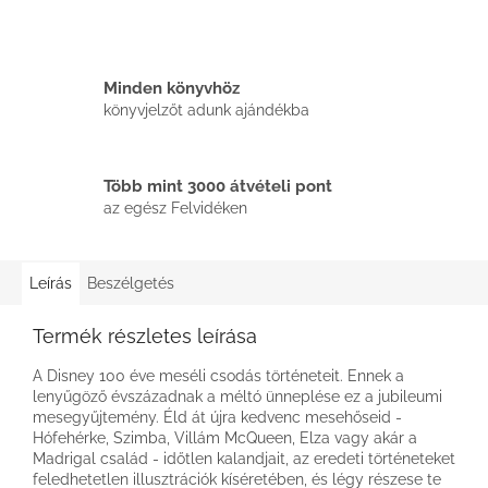
Minden könyvhöz
könyvjelzőt adunk ajándékba
Több mint 3000 átvételi pont
az egész Felvidéken
Leírás
Beszélgetés
Termék részletes leírása
A Disney 100 éve meséli csodás történeteit. Ennek a
lenyűgöző évszázadnak a méltó ünneplése ez a jubileumi
mesegyűjtemény. Éld át újra kedvenc mesehőseid -
Hófehérke, Szimba, Villám McQueen, Elza vagy akár a
Madrigal család - időtlen kalandjait, az eredeti történeteket
feledhetetlen illusztrációk kíséretében, és légy részese te