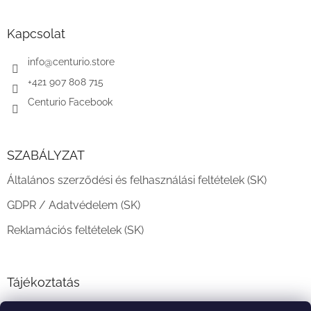
á
b
l
Kapcsolat
é
c
info
@
centurio.store
+421 907 808 715
Centurio Facebook
SZABÁLYZAT
Általános szerződési és felhasználási feltételek (SK)
GDPR / Adatvédelem (SK)
Reklamációs feltételek (SK)
Tájékoztatás
Teljesítési határidő és szállítási feltételek