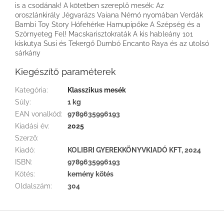
is a csodának! A kötetben szereplő mesék: Az
oroszlánkirály Jégvarázs Vaiana Némó nyomában Verdák
Bambi Toy Story Hófehérke Hamupipőke A Szépség és a
Szörnyeteg Fel! Macskarisztokraták A kis hableány 101
kiskutya Susi és Tekergő Dumbó Encanto Raya és az utolsó
sárkány
Kiegészítő paraméterek
Kategória
:
Klasszikus mesék
Súly
:
1 kg
EAN vonalkód
:
9789635996193
Kiadási év
:
2025
Szerző
:
Kiadó
:
KOLIBRI GYEREKKÖNYVKIADÓ KFT, 2024
ISBN
:
9789635996193
Kötés
:
kemény kötés
Oldalszám
:
304
L