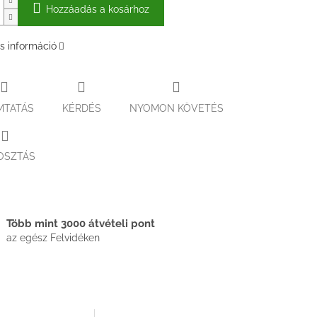
Hozzáadás a kosárhoz
s információ
MTATÁS
KÉRDÉS
NYOMON KÖVETÉS
OSZTÁS
Több mint 3000 átvételi pont
az egész Felvidéken