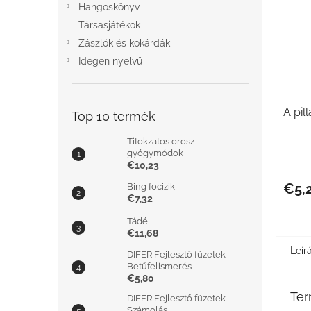
Hangoskönyv
Társasjátékok
Zászlók és kokárdák
Idegen nyelvű
A pil
Top 10 termék
Titokzatos orosz
gyógymódok
€10,23
€5,
Bing focizik
€7,32
Tádé
€11,68
Leír
DIFER Fejlesztő füzetek -
Betűfelismerés
€5,80
Ter
DIFER Fejlesztő füzetek -
Számolás