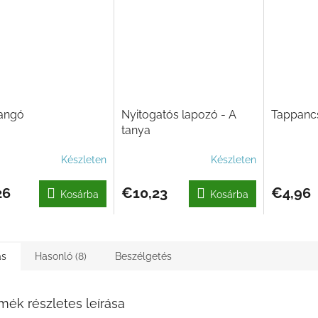
langó
Nyitogatós lapozó - A
Tappancs
tanya
Készleten
Készleten
26
€10,23
€4,96
Kosárba
Kosárba
ás
Hasonló (8)
Beszélgetés
mék részletes leírása