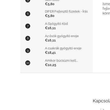
€5,80
Isme
fejl
DIFER Fejlesztő füzetek - Írás
könn
€5,80
A Gyógyító Kód
€16,11
Az ősök gyógyító ereje
€16,11
A csakrák gyógyító ereje
€18,41
Amikor búcsúzni kell...
€10,25
L
á
b
l
é
Kapcsol
c