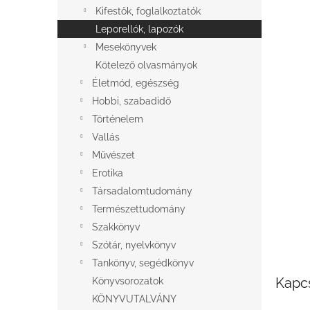
l
Kifestők, foglalkoztatók
Leporellók, lapozók
Mesekönyvek
Kötelező olvasmányok
Életmód, egészség
Hobbi, szabadidő
Történelem
Vallás
Művészet
Erotika
Társadalomtudomány
Természettudomány
Szakkönyv
Szótár, nyelvkönyv
Tankönyv, segédkönyv
Kapc
Könyvsorozatok
KÖNYVUTALVÁNY