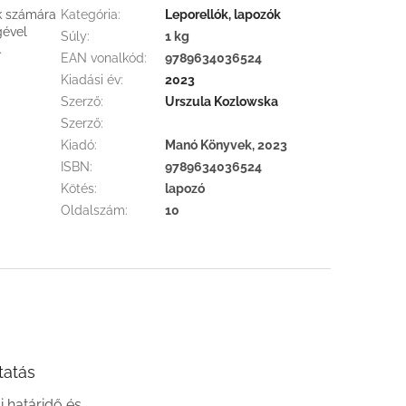
k számára
Kategória
:
Leporellók, lapozók
gével
Súly
:
1 kg
.
EAN vonalkód
:
9789634036524
Kiadási év
:
2023
Szerző
:
Urszula Kozlowska
Szerző
:
Kiadó
:
Manó Könyvek, 2023
ISBN
:
9789634036524
Kötés
:
lapozó
Oldalszám
:
10
tatás
si határidő és