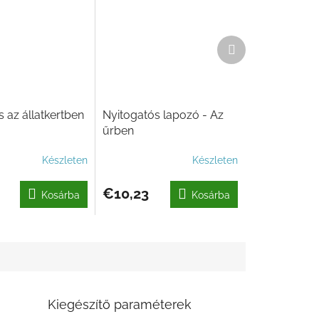
Következő
termék
 az állatkertben
Nyitogatós lapozó - Az
űrben
Készleten
Készleten
€10,23
Kosárba
Kosárba
Kiegészítő paraméterek