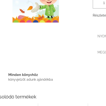
Részlete
NYO
MEG
Minden könyvhöz
könyvjelzőt adunk ajándékba
solódó termékek