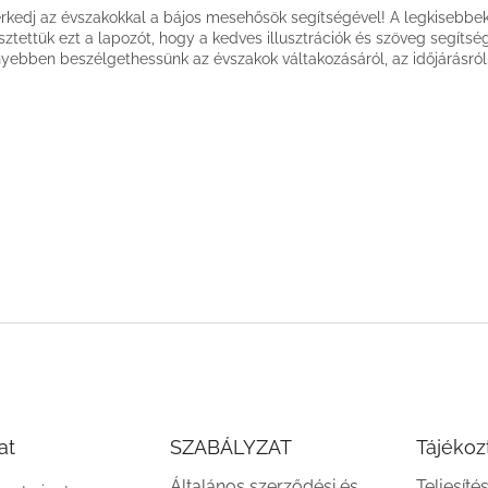
rkedj az évszakokkal a bájos mesehősök segítségével! A legkisebbe
esztettük ezt a lapozót, hogy a kedves illusztrációk és szöveg segítsé
yebben beszélgethessünk az évszakok váltakozásáról, az időjárásról
at
SZABÁLYZAT
Tájékoz
Általános szerződési és
Teljesíté