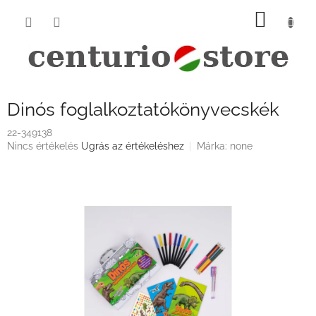
Ugrás
KOSÁ
a
fő
tartalomhoz
Dinós foglalkoztatókönyvecskék
22-349138
A
Nincs értékelés
Ugrás az értékeléshez
Márka:
none
termék
átlagos
értékelése
5-
ből
0,0
csillag.