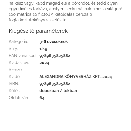
ha kész vagy, kapd magad elé a bőröndöt, és tedd olyan
egyedivé és tarkává, amilyen senki másnak nincs a világon!
100 matrica 10 filctoll 5 kétoldalas ceruza 2
foglalkoztatókönyv 2 zselés toll
Kiegészítő paraméterek
Kategória
:
3-6 éveseknek
Súly
:
1 kg
EAN vonalkód
:
9789635825882
Kiadási év
:
2024
Szerző
:
Kiadó
:
ALEXANDRA KÖNYVESHÁZ KFT., 2024
ISBN
:
9789635825882
Kötés
:
dobozban / tokban
Oldalszám
:
64
L
á
b