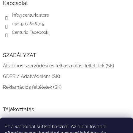
l
Kapcsolat
é
c
info
@
centurio.store
+421 907 808 715
Centurio Facebook
SZABÁLYZAT
Általános szerződési és felhasználási feltételek (SK)
GDPR / Adatvédelem (SK)
Reklamációs feltételek (SK)
Tájékoztatás
Teljesítési határidő és szállítási feltételek
Ez a weboldal sütiket használ. Az oldal további
A vásárlás menete