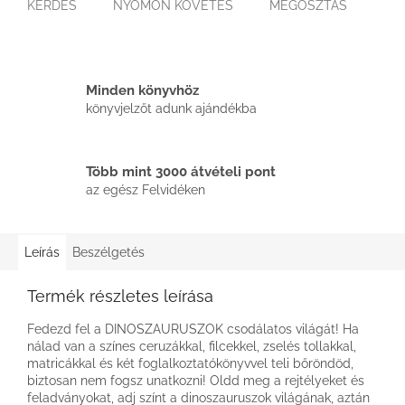
KÉRDÉS
NYOMON KÖVETÉS
MEGOSZTÁS
Minden könyvhöz
könyvjelzőt adunk ajándékba
Több mint 3000 átvételi pont
az egész Felvidéken
Leírás
Beszélgetés
Termék részletes leírása
Fedezd fel a DINOSZAURUSZOK csodálatos világát! Ha
nálad van a színes ceruzákkal, filcekkel, zselés tollakkal,
matricákkal és két foglalkoztatókönyvvel teli bőröndöd,
biztosan nem fogsz unatkozni! Oldd meg a rejtélyeket és
feladványokat, adj színt a dinoszauruszok világának, aztán