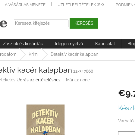
A VÁSÁRLÁS MENETE
ÜZLETI FELTÉTELEK (SK)
PODMIEN
KERESÉS
Zászlók és kokárdák
Idegen nyelvű
Kapcsolat
Blo
irodalom
Krimi
Detektív kacér kalapban
ektív kacér kalapban
22-347868
rtékelés
Ugrás az értékeléshez
Márka:
none
€9,
ése
Egységá
Készl
Várható 