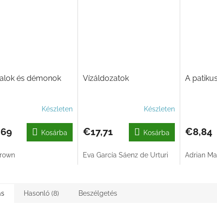
alok és démonok
Vízáldozatok
A patiku
Készleten
Készleten
,69
€17,71
€8,84
Kosárba
Kosárba
rown
Eva García Sáenz de Urturi
Adrian M
ás
Hasonló (8)
Beszélgetés