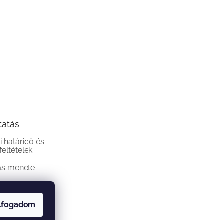
tatás
si határidő és
 feltételek
ás menete
lfogadom