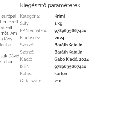
Kiegészítő paraméterek
 európai
Kategória
:
Krimi
t érkezett
Súly
:
1 kg
e kell
EAN vonalkód
:
9789635667420
árnőt. Ám
Kiadási év
:
2024
 a lány
erít a
Szerző
:
Baráth Katalin
Szerző
:
Baráth Katalin
csak Dávid
Kiadó
:
Gabo Kiadó, 2024
e-fehér
ISBN
:
9789635667420
Kötés
:
karton
Oldalszám
:
210