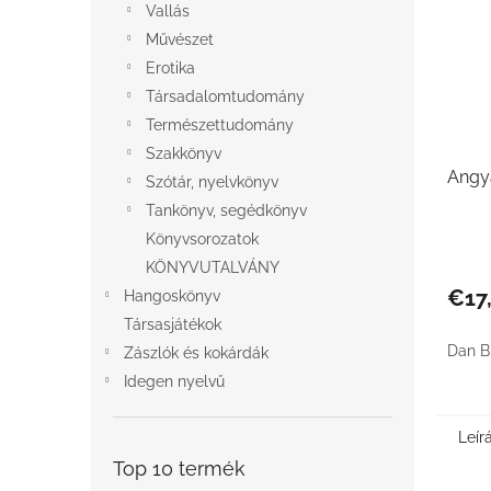
Vallás
Művészet
Erotika
Társadalomtudomány
Természettudomány
Szakkönyv
Angy
Szótár, nyelvkönyv
Tankönyv, segédkönyv
Könyvsorozatok
KÖNYVUTALVÁNY
€17
Hangoskönyv
Társasjátékok
Dan B
Zászlók és kokárdák
Idegen nyelvű
Leír
Top 10 termék