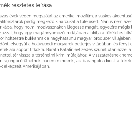
mék részletes leírása
szas évek végén megszólal az amerikai mozifilm, a vaskos akcentusú
filmsztárok pedig megkezdik harcukat a túlélésért. Nanus nem azér
ikába, hogy holmi mozivásznakon illegesse magát, egyelőre mégis b
e azzal, hogy egy magánnyomozó irodájában alakítja a tökéletes titk
or holttestre bukkannak a nagyhatalmú magyar producer villájában,
dönt, elvegyül a hollywoodi magyarok belterjes világában, és fényt d
letek alá söpört titkokra. Baráth Katalin évtizedes szünet után ezzel a
énettel tér vissza a történelmi krimi műfajához. A visszatérésnek nem
n rajongói örülhetnek, hanem mindenki, aki barangolna kicsit a feket
ek elképzelt Amerikájában.