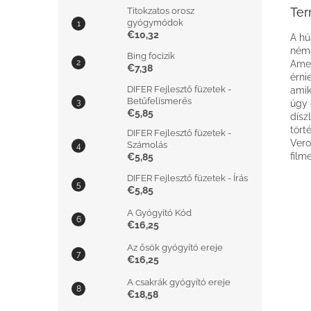
Ter
Titokzatos orosz
gyógymódok
€10,32
A hú
néma
Bing focizik
Amer
€7,38
érni
DIFER Fejlesztő füzetek -
amik
Betűfelismerés
úgy 
€5,85
dísz
tört
DIFER Fejlesztő füzetek -
Vero
Számolás
film
€5,85
DIFER Fejlesztő füzetek - Írás
€5,85
A Gyógyító Kód
€16,25
Az ősök gyógyító ereje
€16,25
A csakrák gyógyító ereje
€18,58