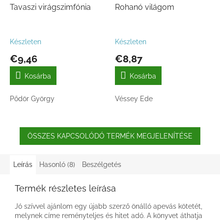
Tavaszi virágszimfónia
Rohanó világom
Készleten
Készleten
€9,46
€8,87
Kosárba
Kosárba
Pődör György
Véssey Ede
ÖSSZES KAPCSOLÓDÓ TERMÉK MEGJELENÍTÉSE
Leírás
Hasonló (8)
Beszélgetés
Termék részletes leírása
Jó szívvel ajánlom egy újabb szerző önálló apevás kötetét,
melynek címe reményteljes és hitet adó. A könyvet áthatja