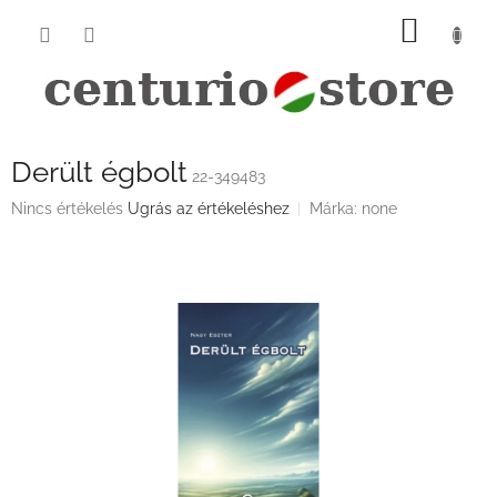
Ugrás
KOSÁ
a
fő
tartalomhoz
Derült égbolt
22-349483
A
Nincs értékelés
Ugrás az értékeléshez
Márka:
none
termék
átlagos
értékelése
5-
ből
0,0
csillag.