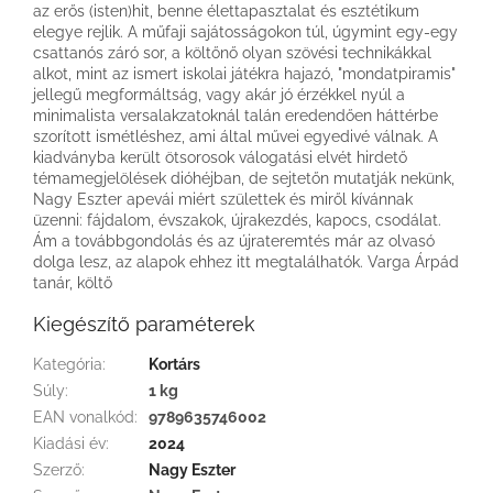
az erős (isten)hit, benne élettapasztalat és esztétikum
elegye rejlik. A műfaji sajátosságokon túl, úgymint egy-egy
csattanós záró sor, a költőnő olyan szövési technikákkal
alkot, mint az ismert iskolai játékra hajazó, "mondatpiramis"
jellegű megformáltság, vagy akár jó érzékkel nyúl a
minimalista versalakzatoknál talán eredendően háttérbe
szorított ismétléshez, ami által művei egyedivé válnak. A
kiadványba került ötsorosok válogatási elvét hirdető
témamegjelölések dióhéjban, de sejtetőn mutatják nekünk,
Nagy Eszter apevái miért születtek és miről kívánnak
üzenni: fájdalom, évszakok, újrakezdés, kapocs, csodálat.
Ám a továbbgondolás és az újrateremtés már az olvasó
dolga lesz, az alapok ehhez itt megtalálhatók. Varga Árpád
tanár, költő
Kiegészítő paraméterek
Kategória
:
Kortárs
Súly
:
1 kg
EAN vonalkód
:
9789635746002
Kiadási év
:
2024
Szerző
:
Nagy Eszter