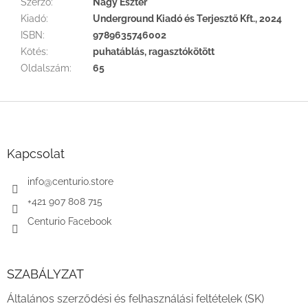
Szerző
:
Nagy Eszter
Kiadó
:
Underground Kiadó és Terjesztő Kft., 2024
ISBN
:
9789635746002
Kötés
:
puhatáblás, ragasztókötött
Oldalszám
:
65
L
á
b
l
Kapcsolat
é
c
info
@
centurio.store
+421 907 808 715
Centurio Facebook
SZABÁLYZAT
Általános szerződési és felhasználási feltételek (SK)