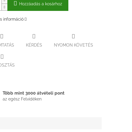
Hozzáadás a kosárhoz
s információ
MTATÁS
KÉRDÉS
NYOMON KÖVETÉS
OSZTÁS
Több mint 3000 átvételi pont
az egész Felvidéken