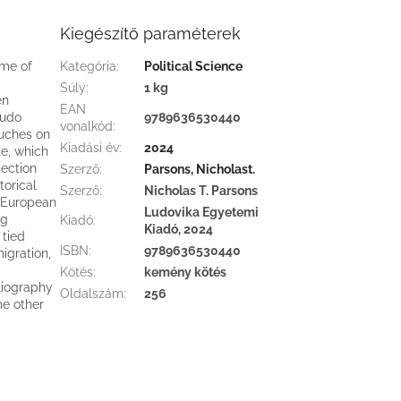
Kiegészítő paraméterek
ime of
Kategória
:
Political Science
Súly
:
1 kg
en
EAN
eudo
9789636530440
vonalkód
:
ouches on
Kiadási év
:
2024
te, which
section
Szerző
:
Parsons, Nicholast.
torical
Szerző
:
Nicholas T. Parsons
e European
Ludovika Egyetemi
ng
Kiadó
:
Kiadó, 2024
 tied
ISBN
:
9789636530440
igration,
Kötés
:
kemény kötés
bliography
Oldalszám
:
256
me other