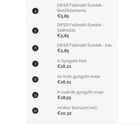
DIFER Fejlesztő füzetek -
Betűfelismerés
€5,85
DIFER Fejlesztő füzetek -
Számolás
€5,85
DIFER Fejlesztő füzetek - Írás
€5,85
A Gyógyító Kód
€16,21
Az ősök gyógyító ereje
€16,21
A csakrák gyógyító ereje
€18,55
Amikor búcsúzni kell...
€10,32
L
á