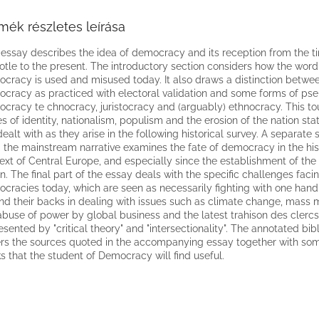
mék részletes leírása
 essay describes the idea of democracy and its reception from the t
totle to the present. The introductory section considers how the word
cracy is used and misused today. It also draws a distinction betwe
cracy as practiced with electoral validation and some forms of ps
cracy te chnocracy, juristocracy and (arguably) ethnocracy. This t
es of identity, nationalism, populism and the erosion of the nation sta
dealt with as they arise in the following historical survey. A separate 
 the mainstream narrative examines the fate of democracy in the his
ext of Central Europe, and especially since the establishment of th
n. The final part of the essay deals with the specific challenges faci
cracies today, which are seen as necessarily fighting with one hand
nd their backs in dealing with issues such as climate change, mass m
abuse of power by global business and the latest trahison des clercs
esented by "critical theory" and "intersectionality". The annotated bi
rs the sources quoted in the accompanying essay together with so
s that the student of Democracy will find useful.