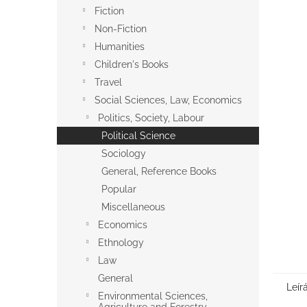
l
Fiction
Non-Fiction
Humanities
Children's Books
Travel
Social Sciences, Law, Economics
Politics, Society, Labour
Political Science
Sociology
General, Reference Books
Popular
Miscellaneous
Economics
Ethnology
Law
General
Leír
Environmental Sciences,