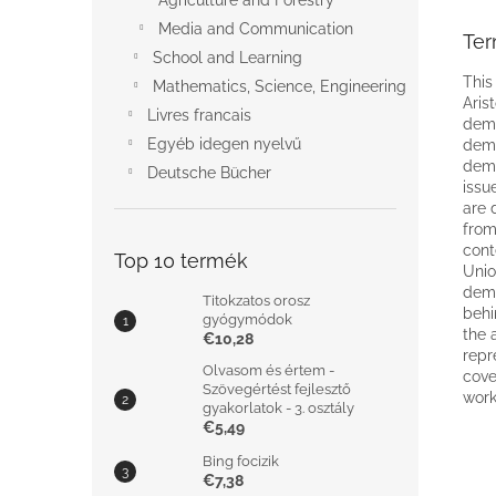
Agriculture and Forestry
Media and Communication
Ter
School and Learning
This
Mathematics, Science, Engineering
Aris
Livres francais
demo
Egyéb idegen nyelvű
demo
demo
Deutsche Bücher
issu
are 
from
cont
Top 10 termék
Unio
demo
Titokzatos orosz
behi
gyógymódok
the 
€10,28
repr
Olvasom és értem -
cove
Szövegértést fejlesztő
work
gyakorlatok - 3. osztály
€5,49
Bing focizik
€7,38