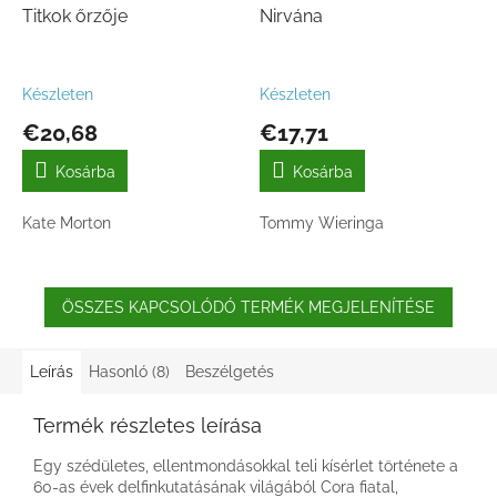
Titkok őrzője
Nirvána
Készleten
Készleten
€20,68
€17,71
Kosárba
Kosárba
Kate Morton
Tommy Wieringa
ÖSSZES KAPCSOLÓDÓ TERMÉK MEGJELENÍTÉSE
Leírás
Hasonló (8)
Beszélgetés
Termék részletes leírása
Egy szédületes, ellentmondásokkal teli kísérlet története a
60-as évek delfinkutatásának világából Cora fiatal,