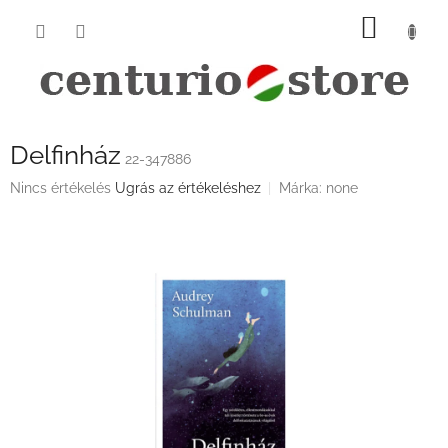
Ugrás
KOSÁ
a
fő
tartalomhoz
Delfinház
22-347886
A
Nincs értékelés
Ugrás az értékeléshez
Márka:
none
termék
átlagos
értékelése
5-
ből
0,0
csillag.