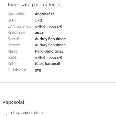
Kiegészítő paraméterek
Kategória
:
Angolszász
Súly
:
1 kg
EAN vonalkód
:
9789633559376
Kiadási év
:
2024
Szerző
:
Audrey Schulman
Szerző
:
Audrey Schulman
Kiadó
:
Park Kiadó, 2024
ISBN
:
9789633559376
Kötés
:
füles, kartonált
Oldalszám
:
329
L
á
b
l
Kapcsolat
é
c
info
@
centurio.store