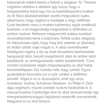
hallássérült nőként keresi a helyét a világban. St. Thomas
szigetére vetődve a véletlen úgy hozza, hogy a
tengerparthoz közel egy furcsa kutatóközpontra bukkan.
Az itt folyó állatkísérleteket vezető megszállott tudós
alkalmazza, hogy segítse a munkáját a négy delfinnel.
Ezzel kezdetét veszi a modern tudomány egyik rendkívüli
kísérlete: a nő megpróbálja megtanítani a delfineket az
emberi nyelvre. Nehezen megszerzett tudása azonban
összeütközésbe kerül a tudomány férfiak uralta világával,
és fokozatosan rájön, hogy meg kell védenie az állatokat,
és előbb-utóbb saját magát is. A valós eseményeket
feldolgozó regény a 60-as évek társadalmi kísérleteinek
hangulatát idézi, beszél megértésről, állat és ember közti
kötődésről, az önmegvalósítás nehéz küzdelméről. "Cora
minden nyelvlecke végén megvakargatta az állat hátát
köszönetképpen. Azt mondta neki, hogy szereti. Egyre
gyakrabban használta ezt a szót, amikor a delfinhez
beszélt. Végül is ez is olyasvalami, amit egy anya
mondana." Audrey Schulman Neukom- és Philip K. Dick-
díjas regényíró, műveit tizenkét nyelvre fordították le. A
massachusettsi Cambridge-ben él, ahol társszervezője egy
energiahatékonysággal foglalkozó nonprofit szervezetnek.
Magyarul ez az első könyve.