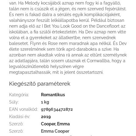
van. Ha Melody kocsijából aznap nem fogy ki a fagyálló,
talán nem is csúszik el a jégen, és nem szenved fejsérülést.
És nem is fakad dalra a sérülés egyik komplikációjaként,
valahányszor feszült lelkiállapotba kerül. Például biztosan
nem adja elő az I Bet You Look Good on the Dancefloort az
iskolában, a fia szülői értekezletén. Ha Dev aznap nem vitte
volna el a gyerekeket az állatkertbe, nem szenvednek
balesetet. Flynn és Rose nem maradnak apa nélkül. És Dev
élete szerelmének sem törik apró darabokra a szíve. Ha
azonban nem akadtak volna rá annak az eltűnt személynek
az adatlapjára, talán sosem utaznak el Cornwallba, hogy a
legvalószínűtlenebb helyszínen végre
megtapasztalhassák, mit is jelent összetartozni.
Kiegészítő paraméterek
Kategória
:
Romantikus
Súly
:
1 kg
EAN vonalkód
:
9789634472872
Kiadási év
:
2019
Szerző
:
Cooper, Emma
Szerző
:
Emma Cooper