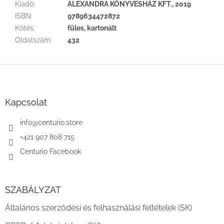
Kiadó
:
ALEXANDRA KÖNYVESHÁZ KFT., 2019
ISBN
:
9789634472872
Kötés
:
füles, kartonált
Oldalszám
:
432
L
á
b
l
Kapcsolat
é
c
info
@
centurio.store
+421 907 808 715
Centurio Facebook
SZABÁLYZAT
Általános szerződési és felhasználási feltételek (SK)