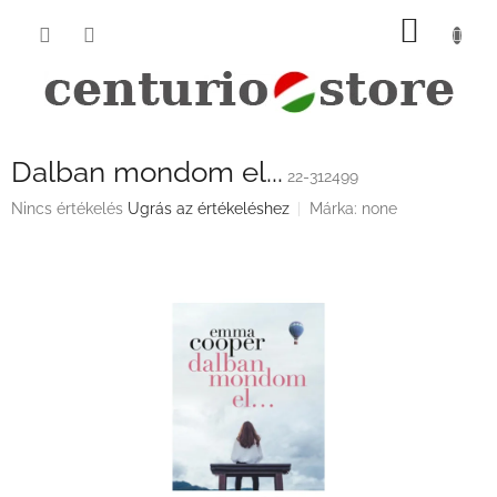
Ugrás
KOSÁ
a
fő
tartalomhoz
Dalban mondom el...
22-312499
A
Nincs értékelés
Ugrás az értékeléshez
Márka:
none
termék
átlagos
értékelése
5-
ből
0,0
csillag.