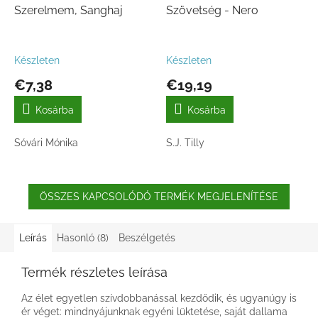
Szerelmem, Sanghaj
Szövetség - Nero
Készleten
Készleten
€7,38
€19,19
Kosárba
Kosárba
Sóvári Mónika
S.J. Tilly
ÖSSZES KAPCSOLÓDÓ TERMÉK MEGJELENÍTÉSE
Leírás
Hasonló (8)
Beszélgetés
Termék részletes leírása
Az élet egyetlen szívdobbanással kezdődik, és ugyanúgy is
ér véget: mindnyájunknak egyéni lüktetése, saját dallama