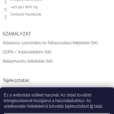
c
+421 907 808 715
Centurio Facebook
SZABÁLYZAT
Általános szerződési és felhasználási feltételek (SK)
GDPR / Adatvédelem (SK)
Reklamációs feltételek (SK)
Tájékoztatás
Teljesítési határidő és szállítási feltételek
Ez a weboldal sütiket használ. Az oldal további
A vásárlás menete
böngészésével hozájárul a használatukhoz. Az
adatkezelés feltételeiről bővebb tájékoztatást
itt
talál.