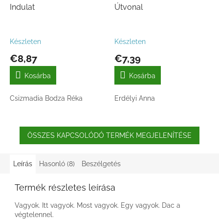
Indulat
Útvonal
Készleten
Készleten
€8,87
€7,39
Kosárba
Kosárba
Csizmadia Bodza Réka
Erdélyi Anna
ÖSSZES KAPCSOLÓDÓ TERMÉK MEGJELENÍTÉSE
Leírás
Hasonló (8)
Beszélgetés
Termék részletes leírása
Vagyok. Itt vagyok. Most vagyok. Egy vagyok. Dac a
végtelennel.