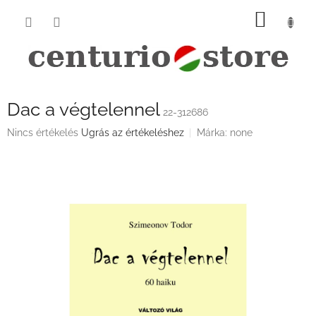
Ugrás
KOSÁ
a
fő
tartalomhoz
Dac a végtelennel
22-312686
A
Nincs értékelés
Ugrás az értékeléshez
Márka:
none
termék
átlagos
értékelése
5-
ből
0,0
csillag.