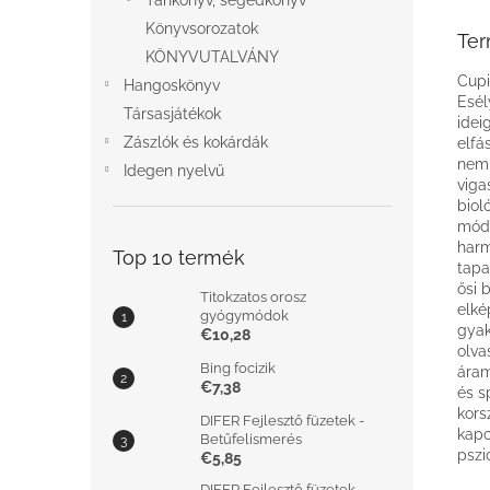
Tankönyv, segédkönyv
Könyvsorozatok
Ter
KÖNYVUTALVÁNY
Cupi
Hangoskönyv
Esél
Társasjátékok
idei
Zászlók és kokárdák
elfá
nemr
Idegen nyelvű
viga
biol
módo
harm
Top 10 termék
tapa
ősi 
Titokzatos orosz
elké
gyógymódok
gyak
€10,28
olva
Bing focizik
áram
€7,38
és s
kors
DIFER Fejlesztő füzetek -
kapc
Betűfelismerés
pszi
€5,85
DIFER Fejlesztő füzetek -