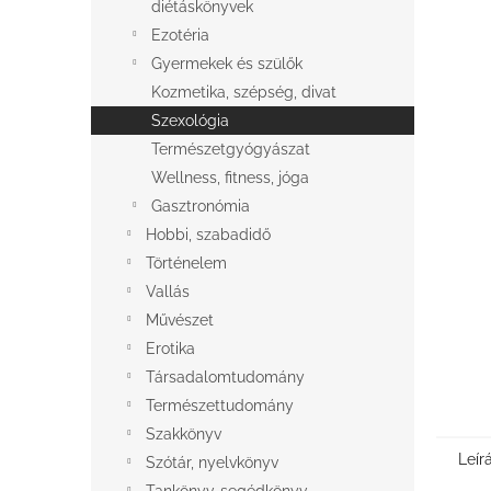
l
diétáskönyvek
Ezotéria
Gyermekek és szülők
Kozmetika, szépség, divat
Szexológia
Természetgyógyászat
Wellness, fitness, jóga
Gasztronómia
Hobbi, szabadidő
Történelem
Vallás
Művészet
Erotika
Társadalomtudomány
Természettudomány
Szakkönyv
Leír
Szótár, nyelvkönyv