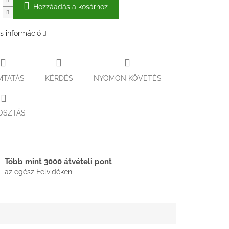
Hozzáadás a kosárhoz
s információ
MTATÁS
KÉRDÉS
NYOMON KÖVETÉS
OSZTÁS
Több mint 3000 átvételi pont
az egész Felvidéken