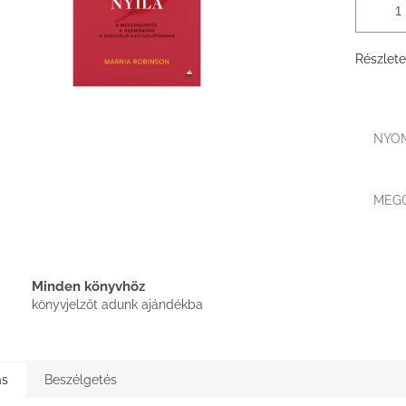
Részlete
NYO
MEG
Minden könyvhöz
könyvjelzőt adunk ajándékba
ás
Beszélgetés