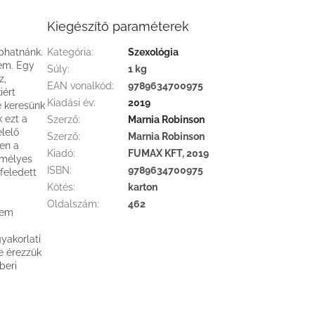
Kiegészítő paraméterek
aphatnánk.
Kategória
:
Szexológia
lem. Egy
Súly
:
1 kg
z,
EAN vonalkód
:
9789634700975
iért
Kiadási év
:
2019
e keresünk
 ezt a
Szerző
:
Marnia Robinson
elelő
Szerző
:
Marnia Robinson
sen a
Kiadó
:
FUMAX KFT, 2019
emélyes
ISBN
:
9789634700975
lfeledett
Kötés
:
karton
Oldalszám
:
462
sem
yakorlati
ne érezzük
beri