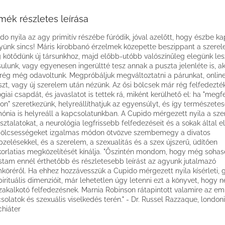
mék részletes leírása
do nyila az agy primitív részébe fúródik, jóval azelőtt, hogy észbe k
yünk sincs! Máris kirobbanó érzelmek közepette beszippant a szere
g kötődünk új társunkhoz, majd előbb-utóbb valószínűleg elegünk les
sulunk, vagy egyenesen ingerültté tesz annak a puszta jelenléte is, ak
ég még odavoltunk. Megpróbáljuk megváltoztatni a párunkat, onlin
szt, vagy új szerelem után nézünk. Az ősi bölcsek már rég felfedezték
ógiai csapdát, és javaslatot is tettek rá, miként kerülhető el: ha "megf
n" szeretkezünk, helyreállíthatjuk az egyensúlyt, és így természete
ónia is helyreáll a kapcsolatunkban. A Cupido mérgezett nyila a sz
sztalatokat, a neurológia legfrissebb felfedezéseit és a sokak által e
bölcsességeket izgalmas módon ötvözve szembemegy a divatos
pzelésekkel, és a szerelem, a szexualitás és a szex újszerű, üdítően
orlatias megközelítését kínálja. "Őszintén mondom, hogy még soha
stam ennél érthetőbb és részletesebb leírást az agyunk jutalmazó
köréről. Ha ehhez hozzávesszük a Cupido mérgezett nyila kísérleti, g
pirituális dimenzióit, már lehetetlen úgy letenni ezt a könyvet, hogy 
zakalkotó felfedezésnek. Marnia Robinson rátapintott valamire az em
solatok és szexuális viselkedés terén." - Dr. Russel Razzaque, londoni
chiáter