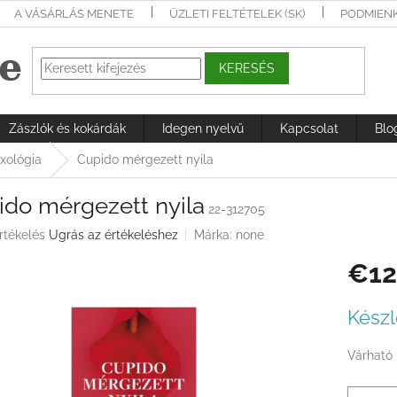
A VÁSÁRLÁS MENETE
ÜZLETI FELTÉTELEK (SK)
PODMIEN
KERESÉS
Zászlók és kokárdák
Idegen nyelvű
Kapcsolat
Blo
xológia
Cupido mérgezett nyila
ido mérgezett nyila
22-312705
rtékelés
Ugrás az értékeléshez
Márka:
none
€12
ése
Egységá
Készl
Várható 