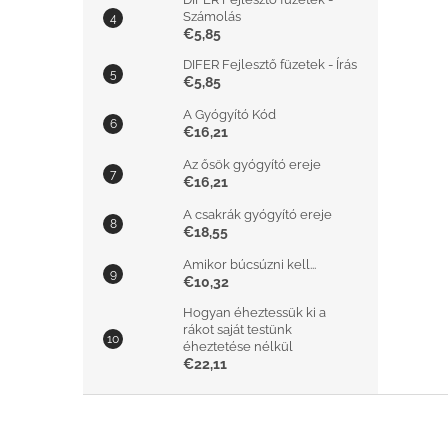
Számolás
€5,85
DIFER Fejlesztő füzetek - Írás
€5,85
A Gyógyító Kód
€16,21
Az ősök gyógyító ereje
€16,21
A csakrák gyógyító ereje
€18,55
Amikor búcsúzni kell...
€10,32
Hogyan éheztessük ki a
rákot saját testünk
éheztetése nélkül
€22,11
L
á