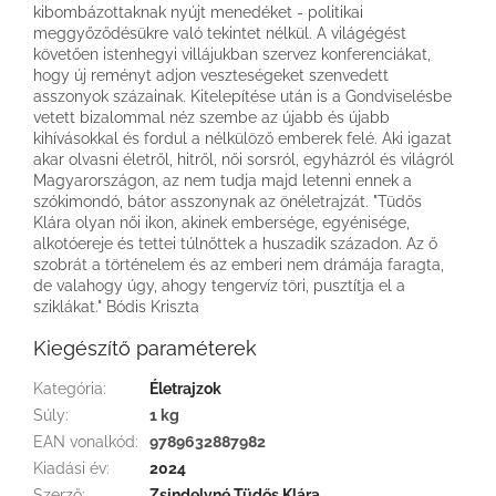
kibombázottaknak nyújt menedéket - politikai
meggyőződésükre való tekintet nélkül. A világégést
követően istenhegyi villájukban szervez konferenciákat,
hogy új reményt adjon veszteségeket szenvedett
asszonyok százainak. Kitelepítése után is a Gondviselésbe
vetett bizalommal néz szembe az újabb és újabb
kihívásokkal és fordul a nélkülöző emberek felé. Aki igazat
akar olvasni életről, hitről, női sorsról, egyházról és világról
Magyarországon, az nem tudja majd letenni ennek a
szókimondó, bátor asszonynak az önéletrajzát. "Tüdős
Klára olyan női ikon, akinek embersége, egyénisége,
alkotóereje és tettei túlnőttek a huszadik századon. Az ő
szobrát a történelem és az emberi nem drámája faragta,
de valahogy úgy, ahogy tengervíz töri, pusztítja el a
sziklákat." Bódis Kriszta
Kiegészítő paraméterek
Kategória
:
Életrajzok
Súly
:
1 kg
EAN vonalkód
:
9789632887982
Kiadási év
:
2024
Szerző
:
Zsindelyné Tüdős Klára