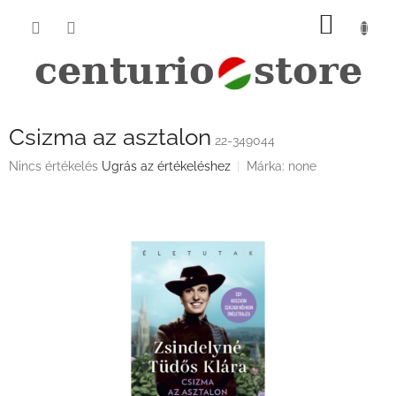
Ugrás
KOSÁ
a
fő
tartalomhoz
Csizma az asztalon
22-349044
A
Nincs értékelés
Ugrás az értékeléshez
Márka:
none
termék
átlagos
értékelése
5-
ből
0,0
csillag.