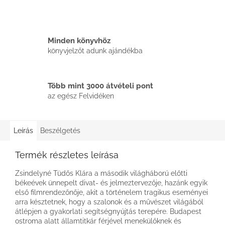
Minden könyvhöz
könyvjelzőt adunk ajándékba
Több mint 3000 átvételi pont
az egész Felvidéken
Leírás
Beszélgetés
Termék részletes leírása
Zsindelyné Tüdős Klára a második világháború előtti
békeévek ünnepelt divat- és jelmeztervezője, hazánk egyik
első filmrendezőnője, akit a történelem tragikus eseményei
arra késztetnek, hogy a szalonok és a művészet világából
átlépjen a gyakorlati segítségnyújtás terepére. Budapest
ostroma alatt államtitkár férjével menekülőknek és