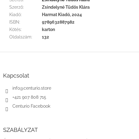
Szerző
:
Zsindelyné Tüdős Klára
Kiadó
:
Harmat Kiadó, 2024
ISBN
:
9789632887982
Kötés
:
karton
Oldalszám
:
132
L
á
b
l
Kapcsolat
é
c
info
@
centurio.store
+421 907 808 715
Centurio Facebook
SZABÁLYZAT