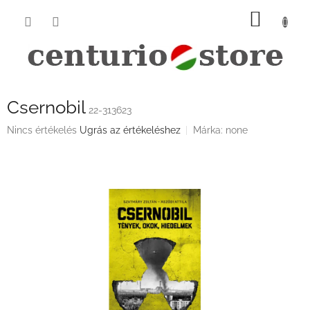
Ugrás
KOSÁ
a
fő
tartalomhoz
Csernobil
22-313623
A
Nincs értékelés
Ugrás az értékeléshez
Márka:
none
termék
átlagos
értékelése
5-
ből
0,0
csillag.