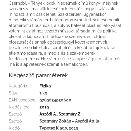
Csernobil - Tények, okok, hiedelmek című könyv, melynek
szerzői szakmai küldetésüknek érezték, hogy tisztázzák
mindazt, amit csak lehet. Szakszerűen, ugyanakkor
mindenki számára érthető módon ismertették a csernobili
atomerőmű típushibáit, a súlyos baleset okait és lefolyását,
valamint az ahhoz vezető műszaki, társadalmi és politikai
okokat, a kibocsátott radioaktív szennyezés földrajzi
eloszlását és annak egészségügyi következményeit.
Részletesen kitértek a korabeli és a későbbi tájékoztatás
ellentmondásaira, a média és a szakemberek
felelősségére is. Hozzáértésük és alaposságuk miatt a mű
ma is alapvetésnek számít a témakörben.
Kiegészítő paraméterek
Kategória
:
Fizika
Súly
:
1 kg
EAN vonalkód
:
9789634930600
Kiadási év
:
2019
Szerző
:
Aszódi A., Szatmáry Z.
Szerző
:
Szatmáry Zoltán – Aszódi Attila
Kiadó
:
Typotex Kiadó, 2019