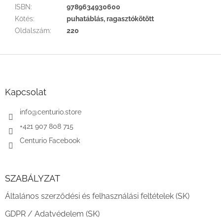
ISBN
:
9789634930600
Kötés
:
puhatáblás, ragasztókötött
Oldalszám
:
220
L
á
b
l
Kapcsolat
é
c
info
@
centurio.store
+421 907 808 715
Centurio Facebook
SZABÁLYZAT
Általános szerződési és felhasználási feltételek (SK)
GDPR / Adatvédelem (SK)