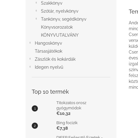
Szakkönyv
Ter
Szótár, nyelvkönyv
Tankönyv, segédkönyv
Ande
Könyvsorozatok
mind
Cser
KÖNYVUTALVÁNY
vers
Hangoskönyv
küld
Társasjátékok
Cser
éves
Zászlók és kokárdák
izga
Idegen nyelvű
szín
fels
közt
mind
Top 10 termék
Titokzatos orosz
gyógymódok
€10,32
Bing focizik
€7,38
DIFER Fejlesztő füzetek -