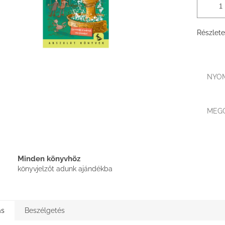
Részlete
NYO
MEG
Minden könyvhöz
könyvjelzőt adunk ajándékba
ás
Beszélgetés