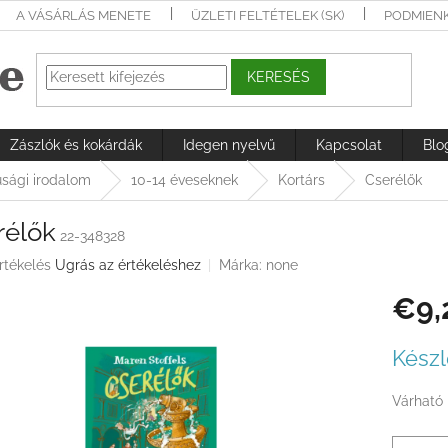
A VÁSÁRLÁS MENETE
ÜZLETI FELTÉTELEK (SK)
PODMIEN
KERESÉS
Zászlók és kokárdák
Idegen nyelvű
Kapcsolat
Blo
júsági irodalom
10-14 éveseknek
Kortárs
Cserélők
rélők
22-348328
rtékelés
Ugrás az értékeléshez
Márka:
none
€9,
ése
Egységá
Készl
Várható 