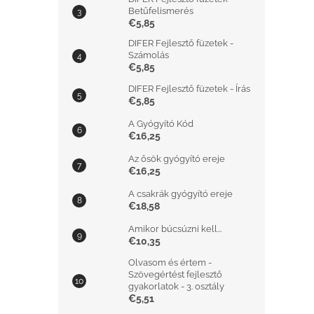
Betűfelismerés
€5,85
DIFER Fejlesztő füzetek -
Számolás
€5,85
DIFER Fejlesztő füzetek - Írás
€5,85
A Gyógyító Kód
€16,25
Az ősök gyógyító ereje
€16,25
A csakrák gyógyító ereje
€18,58
Amikor búcsúzni kell...
€10,35
Olvasom és értem -
Szövegértést fejlesztő
gyakorlatok - 3. osztály
€5,51