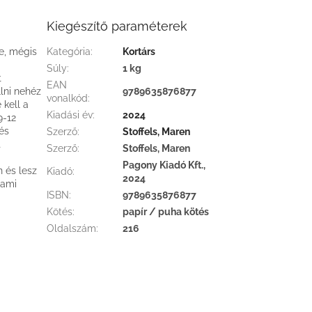
Kiegészítő paraméterek
e, mégis
Kategória
:
Kortárs
Súly
:
1 kg
t
EAN
llni nehéz
9789635876877
vonalkód
:
 kell a
Kiadási év
:
2024
9-12
és
Szerző
:
Stoffels, Maren
t
Szerző
:
Stoffels, Maren
Pagony Kiadó Kft.,
 és lesz
Kiadó
:
2024
 ami
ISBN
:
9789635876877
Kötés
:
papír / puha kötés
Oldalszám
:
216