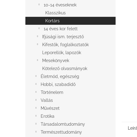
l
10-14 éveseknek
Klasszikus
Kortárs
14 éves kor felett
Ifjúsági ism. terjesztő
Kifestők, foglalkoztatók
Leporellók, lapozók
Mesekönyvek
Kötelező olvasmányok
Életmód, egészség
Hobbi, szabadidő
Történelem
Vallás
Művészet
Erotika
Társadalomtudomány
Leír
Természettudomány