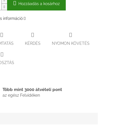
Hozzáadás a kosárhoz
s információ
MTATÁS
KÉRDÉS
NYOMON KÖVETÉS
OSZTÁS
Több mint 3000 átvételi pont
az egész Felvidéken