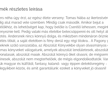
mék részletes leírása
rs néha úgy érzi, az egész élete verseny: Tomas hiába az ikertestvér
ig alul marad vele szemben. Mindig csak második. Amikor bejut a
élőkhöz, és lehetőséget kap, hogy belőle is Cserélő lehessen, megin
enyeznie kell. Pedig valaki más életébe belecsöppenni és ott helyt á
etés. Andersnek nincs könnyű dolga, és miközben mindenáron őriznie
élés titkát, a saját életében is fény derül egy régi titokra... A Pagony 
eknek szóló sorozatába, az Abszolút Könyvekbe olyan olvasmányos 
lmas könyveket válogatunk, amelyek abszolút lendületesek, abszolú
vonalasak, abszolút maiak. Abszolút könnyű őket olvasni, de mégsem
zínesek, abszolút nem megterhelőek, de mégis elgondolkodtatók. Van
ük magyar és külföldi, fantasy, kaland- vagy éppen detektívregény -
egyikben közös, és amit garantálunk: ezeket a könyveket jó olvasni!