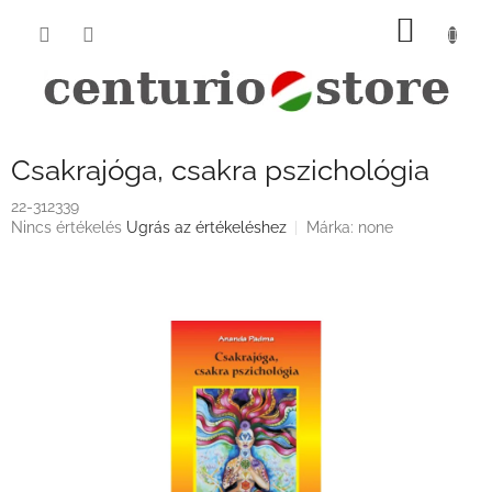
Ugrás
KOSÁ
a
fő
tartalomhoz
Csakrajóga, csakra pszichológia
22-312339
A
Nincs értékelés
Ugrás az értékeléshez
Márka:
none
termék
átlagos
értékelése
5-
ből
0,0
csillag.