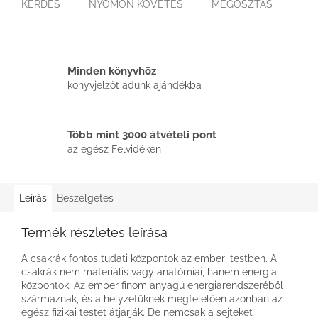
KÉRDÉS
NYOMON KÖVETÉS
MEGOSZTÁS
Minden könyvhöz
könyvjelzőt adunk ajándékba
Több mint 3000 átvételi pont
az egész Felvidéken
Leírás
Beszélgetés
Termék részletes leírása
A csakrák fontos tudati központok az emberi testben. A
csakrák nem materiális vagy anatómiai, hanem energia
központok. Az ember finom anyagú energiarendszeréből
származnak, és a helyzetüknek megfelelően azonban az
egész fizikai testet átjárják. De nemcsak a sejteket