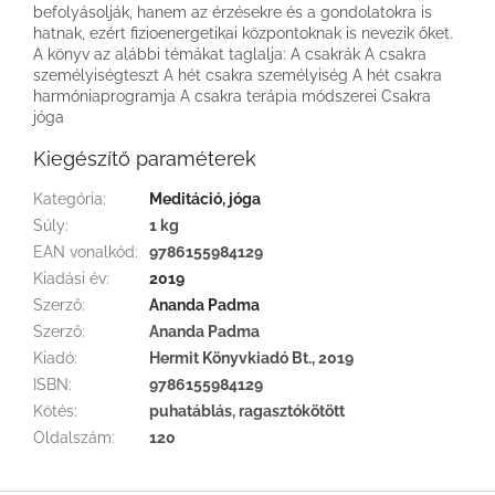
befolyásolják, hanem az érzésekre és a gondolatokra is
hatnak, ezért fizioenergetikai központoknak is nevezik őket.
A könyv az alábbi témákat taglalja: A csakrák A csakra
személyiségteszt A hét csakra személyiség A hét csakra
harmóniaprogramja A csakra terápia módszerei Csakra
jóga
Kiegészítő paraméterek
Kategória
:
Meditáció, jóga
Súly
:
1 kg
EAN vonalkód
:
9786155984129
Kiadási év
:
2019
Szerző
:
Ananda Padma
Szerző
:
Ananda Padma
Kiadó
:
Hermit Könyvkiadó Bt., 2019
ISBN
:
9786155984129
Kötés
:
puhatáblás, ragasztókötött
Oldalszám
:
120