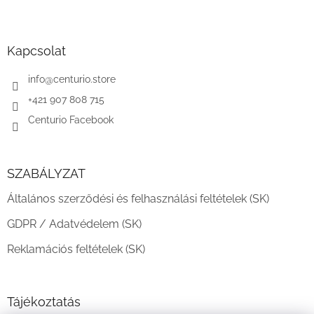
L
á
b
l
Kapcsolat
é
c
info
@
centurio.store
+421 907 808 715
Centurio Facebook
SZABÁLYZAT
Általános szerződési és felhasználási feltételek (SK)
GDPR / Adatvédelem (SK)
Reklamációs feltételek (SK)
Tájékoztatás