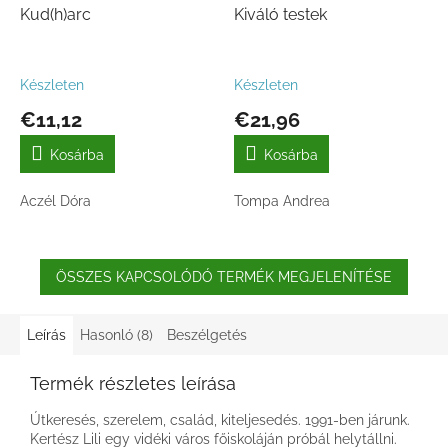
Kud(h)arc
Kiváló testek
Készleten
Készleten
€11,12
€21,96
Kosárba
Kosárba
Aczél Dóra
Tompa Andrea
ÖSSZES KAPCSOLÓDÓ TERMÉK MEGJELENÍTÉSE
Leírás
Hasonló (8)
Beszélgetés
Termék részletes leírása
Útkeresés, szerelem, család, kiteljesedés. 1991-ben járunk.
Kertész Lili egy vidéki város főiskoláján próbál helytállni.