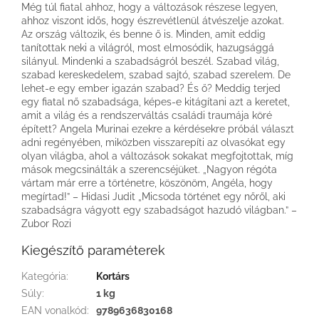
Még túl fiatal ahhoz, hogy a változások részese legyen,
ahhoz viszont idős, hogy észrevétlenül átvészelje azokat.
Az ország változik, és benne ő is. Minden, amit eddig
tanítottak neki a világról, most elmosódik, hazugsággá
silányul. Mindenki a szabadságról beszél. Szabad világ,
szabad kereskedelem, szabad sajtó, szabad szerelem. De
lehet-e egy ember igazán szabad? És ő? Meddig terjed
egy fiatal nő szabadsága, képes-e kitágítani azt a keretet,
amit a világ és a rendszerváltás családi traumája köré
épített? Angela Murinai ezekre a kérdésekre próbál választ
adni regényében, miközben visszarepíti az olvasókat egy
olyan világba, ahol a változások sokakat megfojtottak, míg
mások megcsinálták a szerencséjüket. „Nagyon régóta
vártam már erre a történetre, köszönöm, Angéla, hogy
megírtad!” – Hidasi Judit „Micsoda történet egy nőről, aki
szabadságra vágyott egy szabadságot hazudó világban.” –
Zubor Rozi
Kiegészítő paraméterek
Kategória
:
Kortárs
Súly
:
1 kg
EAN vonalkód
:
9789636830168