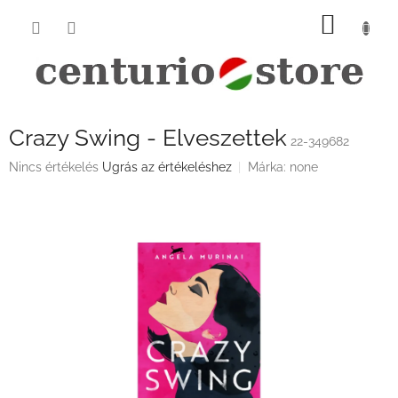
Ugrás
KOSÁ
a
fő
tartalomhoz
Crazy Swing - Elveszettek
22-349682
A
Nincs értékelés
Ugrás az értékeléshez
Márka:
none
termék
átlagos
értékelése
5-
ből
0,0
csillag.