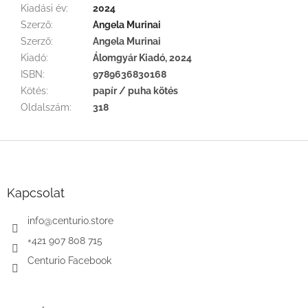
Kiadási év
:
2024
Szerző
:
Angela Murinai
Szerző
:
Angela Murinai
Kiadó
:
Álomgyár Kiadó, 2024
ISBN
:
9789636830168
Kötés
:
papír / puha kötés
Oldalszám
:
318
L
á
b
l
Kapcsolat
é
c
info
@
centurio.store
+421 907 808 715
Centurio Facebook